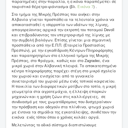
παρατημένες στην παραλία, η εικόνα παραπέμεπει σε
τουριστικό θέρετρο-φάντασμα (βλ.
Εικόνα 7
) .
Στο τμήμα της Μικρής Πρέσπας που ανήκει στην
Αλβανία γίνεται προσπάθεια τα τελευταία χρόνια να
αποκατασταθεί η ισορροπία των υδάτων της λίμνης,
απαγορεύοντας αρχικά την εκτροπή του ποταμού Devoll
και επιβραδύνοντας τον υπερτροφισμό της λίμνης με
την συμβολή βιολόγων. Επίσης γίνεται μια σημαντική
προσπάθεια από την Ε.Π.Π. (Εταιρεία Προστασίας
Πρεσπών), με την εγκαθίδρυση Κέντρων Πληροφόρησης
και παρατηρητηρίων στο ελληνικό τμήμα της Μικρής
Πρέσπας, στο Φράγμα, καθώς και στο Zagradec, ένα
μικρό χωριό στην Αλβανική πλευρά. Το αποκατεστημένο
κέντρο πληροφόρησης παρέχει στέγη στο μικρό σχολείο
του χωριού και ενισχύεται από το γυναικείο
συνεταιρισμό του χωριού μέσω ενός τοπικού καφενείου.
Η ποικιλία των διαφορετικών μοτίβων στο τοπίο, η μικρή
γεωμετρία στα αγροτεμάχια, η έλλειψη επαρκών
μηχανών και η χρήση ζώων στις καλλιέργειες, σε
συνδυασμό με τους χωματόδρομους που δυσχεραίνουν
την πρόσβαση και οδηγούν στα πλίνθινα, φτωχά χωριά
με έντονα τα σημάδια της εγκατάλειψης, συνθέτουν την
εικόνα ενός τόπου όπου ο χρόνος κυλάει αργά.
Μελετώντας το οδικό σύστημα διαπιστώνουμε