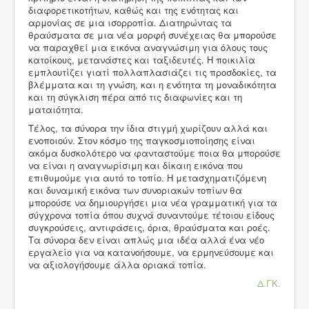
διαφορετικοτήτων, καθώς και της ενότητας και
αρμονίας σε μια ισορροπία. Διατηρώντας τα
θραύσματα σε μια νέα μορφή συνέχειας θα μπορούσε
να παραχθεί μια εικόνα αναγνώσιμη για όλους τους
κατοίκους, μετανάστες και ταξιδευτές. Η ποικιλία
εμπλουτίζει γιατί πολλαπλασιάζει τις προσδοκίες, τα
βλέμματα και τη γνώση, και η ενότητα τη μοναδικότητα
και τη σύγκλιση πέρα από τις διαφωνίες και τη
ματαιότητα.
Τέλος, τα σύνορα την ίδια στιγμή χωρίζουν αλλά και
ενοποιούν. Στον κόσμο της παγκοσμιοποίησης είναι
ακόμα δυσκολότερο να φανταστούμε ποια θα μπορούσε
να είναι η αναγνωρίσιμη και δίκαιη εικόνα που
επιθυμούμε για αυτό το τοπίο. Η μετασχηματιζόμενη
και δυναμική εικόνα των συνοριακών τοπίων θα
μπορούσε να δημιουργήσει μια νέα γραμματική για τα
σύγχρονα τοπία όπου συχνά συναντούμε τέτοιου είδους
συγκρούσεις, αντιφάσεις, όρια, θραύσματα και ροές.
Τα σύνορα δεν είναι απλώς μια ιδέα αλλά ένα νέο
εργαλείο για να κατανοήσουμε, να ερμηνεύσουμε και
να αξιολογήσουμε άλλα οριακά τοπία.
Δ.ΓΚ.