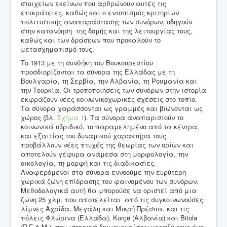
στοιχείων εκείνων που αρθρώνουν αυτές τις
επικράτειες, καθώς και ο εντοπισμός κριτηρίων
πολιτιστικής αναπαράστασης των συνόρων, οδηγούν
στην κατανόηση της δομής και της λειτουργίας τους,
καθώς και των δράσεων που προκαλούν το
μετασχηματισμό τους.
Το 1913 με τη συνθήκη του Βουκουρεστίου
προσδιορίζονται τα σύνορα της Ελλάδας με τη
Βουλγαρία, τη Σερβία, την Αλβανία, τη Ρουμανία και
την Τουρκία. Οι τροποποιήσεις των συνόρων στην ιστορία
εκφράζουν νέες κοινωνικοχωρικές σχέσεις στο τοπίο.
Τα σύνορα χαράσσονται ως γραμμές και βιώνονται ως
χώρος (βλ.
Σχήμα 1
). Τα σύνορα αναπαριστούν το
κοινωνικά υβριδικό, το παραμελημένο από τα κέντρα,
και εξαιτίας του δυναμικού χαρακτήρα τους
προβάλλουν νέες πτυχές της θεωρίας των ορίων και
αποτελούν γέφυρα ανάμεσα στη μορφολογία, την
οικολογία, τη μορφή και τις διαδικασίες.
Αναφερόμενοι στα σύνορα εννοούμε την ευρύτερη
χωρικά ζώνη επίδρασης του φαινομένου των συνόρων.
Μεθοδολογικά αυτή θα μπορούσε να οριστεί από μια
ζώνη 25 χλμ. που αποτελείται από τις συγκοινωνούσες
λίμνες Αχρίδα, Μεγάλη και Μικρή Πρέσπα, και τις
πόλεις Φλώρινα (Ελλάδα), Κorçë (Αλβανία) και Bitola
(Π.Γ.Δ.Μ.), που ιστορικά δημιουργούσαν μεταξύ τους ένα