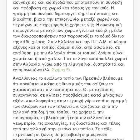
ασυνέχειες και αδιέξοδα που αποτρέπουν τη σύνδεση
και πρόσβαση σε χωριά και τόπους γειτονικούς. Η
γραμμή του συνόρου δημιουργεί σημεία έντασης και
διακόπτει βίαια την επικοινωνία μεταξύ χωριών και
περιοχών με παρεμφερείς χρήσεις γης. Η οικονομική
ετερογένεια μεταξύ των χωρών γίνεται έκδηλη μέσω
των διαφοροποιήσεων που παρουσιάζει το οδικό δίκτυο
της κάθε χώρας. Στην Ελλάδα και την Π.Γ.Δ.Μ. οι κύριοι
άξονες και οι τοπικοί δρόμοι είναι από άσφαλτο, σε
αντίθεση με την Αλβανία όπου οι τοπικοί δρόμοι είναι
χωμάτινοι ή από χαλίκι. Για το λόγο αυτό πολλά χωριά
στην Αλβανία γύρω από τη λίμνη είναι δυσπρόσιτα και
απομονωμένα (βλ.
Σχήμα 5
).
Αναλύοντας το ευάλωτο τοπίο των Πρεσπών βλέπουμε
ότι προκύπτουν κάποιες δυναμικές που ορίζουν το
χαρακτήρα και την ταυτότητά του. Οι μεταβάσεις
συναντώνται σε κλίσεις προσβάσιμες κατά μήκος των
αξόνων κυκλοφορίας στην περιοχή γύρω από τη γραμμή
των συνόρων και των τελωνείων. Ορίζονται από την
αλλαγή στη δομή του τοπίου, τις χρήσεις, την
τοπογραφία, τη βλάστηση ή από την αλλαγή στη
γεωμετρία, τις αναλογίες, τις διαστάσεις και τέλος
από την αλλαγή στην εικόνα του τοπίου. Σε κάθε
περίπτωση οι ζώνες σε μετάβαση δημιουργούν
ορισμένες ενότητες μέσω καταστάσεων και στοιχείων