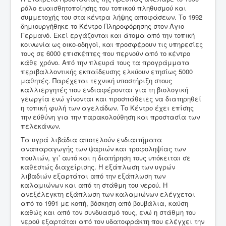
ρόλο ευαισθητοποίησης του τοπικού πληθυσμού και
συμμετοχής του στα κέντρα λήψης αποφάσεων. Το 1992
δημιουργήθηκε το Κέντρο Πληροφόρησης στον Άγιο
Γερμανό. Εκεί εργάζονται και άτομα από την τοπική
κοινωνία ως οικο-οδηγοί, και προσφέρουν τις υπηρεσίες
τους σε 6000 επισκέπτες που περνούν από το κέντρο
κάθε χρόνο. Από την πλευρά τους τα προγράμματα
περιβαλλοντικής εκπαίδευσης ελκύουν ετησίως 5000
μαθητές. Παρέχεται τεχνική υποστήριξη στους
καλλιεργητές που ενδιαφέρονται για τη βιολογική
γεωργία ενώ γίνονται και προσπάθειες να διατηρηθεί
η τοπική φυλή των αγελάδων. Το Κέντρο έχει επίσης
την εύθύνη για την παρακολούθηση και προστασία των
πελεκάνων.
Τα υγρά λιβάδια αποτελούν ενδιαιτήματα
αναπαραγωγής των ψαριών και τροφοληψίας των
πουλιών, γι’ αυτό και η διατήρηση τους υπόκειται σε
καθεστώς διαχείρισης. Η εξάπλωση των υγρών
λιβαδιών εξαρτάται από την εξάπλωση των
καλαμιώνων και από τη στάθμη του νερού. Η
ανεξέλεγκτη εξάπλωση των καλαμιώνων ελέγχεται
από το 1991 με κοπή, βόσκηση από βουβάλια, καύση
καθώς και από τον συνδυασμό τους, ενώ η στάθμη του
νερού εξαρτάται από τον υδατοφράκτη που ελέγχει την