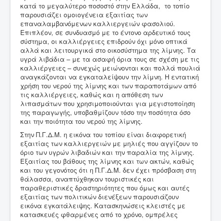
κατά το μεγαλύτερο ποσοστό στην Ελλάδα, το τοπίο
παρουσιάζει ομοιογένεια εξαιτίας των
επαναλαμβανόμενων καλλιεργειών φασολιού.
Επιπλέον, σε συνδυασμό με το έντονο αρδευτικό τους
σύστημα, οι καλλιέργειες επιδρούν όχι μόνο οπτικά
αλλά και λειτουργικά στο οικοσύστημα της λίμνης. Τα
υγρά λιβάδια – με τα ασαφή όρια τους σε σχέση με τις
καλλιέργειες – συνεχώς μειώνονται και πολλά πουλιά
αναγκάζονται να εγκαταλείψουν την λίμνη. Η εντατική
χρήση του νερού της λίμνης και των παραποτάμων από
τις καλλιέργειες, καθώς και η απόθεση των
λιπασμάτων που χρησιμοποιούνται για μεγιστοποίηση
της παραγωγής, υποβαθμίζουν τόσο την ποσότητα όσο
και την ποιότητα του νερού της λίμνης.
Στην Π.Γ.Δ.Μ. η εικόνα του τοπίου είναι διαφορετική
εξαιτίας των καλλιεργειών με μηλιές που αγγίζουν το
όριο των υγρών λιβαδιών και την παραλία της λίμνης.
Εξαιτίας του βάθους της λίμνης και των ακτών, καθώς
και του γεγονότος ότι η Π.Γ.Δ.Μ. δεν έχει πρόσβαση στη
θάλασσα, αναπτύχθηκαν τουριστικές και
παραθεριστικές δραστηριότητες που όμως και αυτές
εξαιτίας των πολιτικών διενέξεων παρουσιάζουν
εικόνα εγκατάλειψης. Κατασκηνώσεις κλειστές με
κατασκευές φθαρμένες από το χρόνο, ομπρέλες