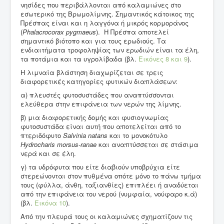
νησίδες που περιβάλλονται από καλαμιώνες στο
εσωτερικό της Βρωμολίμνης. Σημαντικός κάτοικος της
Πρέσπας είναι και η λαγγόνα ή μικρός κορμοράνος
(
Phalacrocorax
pygmaeus
). Η Πρέσπα αποτελεί
σημαντικό βιότοπο και για τους ερωδιούς. Τα
ενδιαιτήματα τροφοληψίας των ερωδιών είναι τα έλη,
τα ποτάμια και τα υγρολίβαδα (βλ.
Εικόνες 8
και 9
).
Η λιμναία βλάστηση διαχωρίζεται σε τρεις
διαφορετικές κατηγορίες φυτικών διαπλάσεων:
α) πλευστές φυτοσυστάδες που αναπτύσσονται
ελεύθερα στην επιφάνεια των νερών της λίμνης.
β) μια διαφορετικής δομής και φυσιογνωμίας
φυτοσυστάδα είναι αυτή που αποτελείται από το
πτεριδόφυτο
Salvinia
natans
και το μονοκότυλο
Hydrocharis
morsus
-
ranae
και αναπτύσσεται σε στάσιμα
νερά και σε έλη.
γ) τα υδρόφυτα που είτε διαβιούν υποβρύχια είτε
στερεώνονται στον πυθμένα οπότε μόνο το πάνω τμήμα
τους (φύλλα, άνθη, ταξιανθίες) επιπλέει ή αναδύεται
από την επιφάνεια του νερού (νυμφαία, νούφαρο κ.ά)
(βλ.
Εικόνα 10
).
Από την πλευρά τους οι καλαμιώνες σχηματίζουν τις