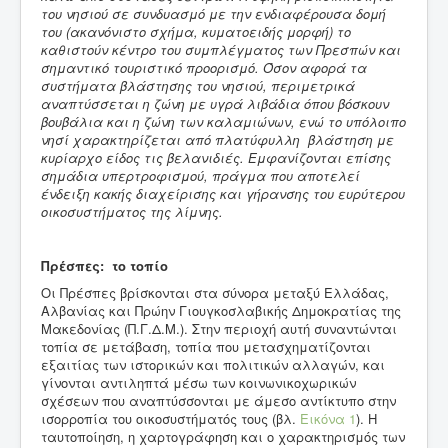
του νησιού σε συνδυασμό με την ενδιαφέρουσα δομή
του (ακανόνιστο σχήμα, κυματοειδής μορφή) το
καθιστούν κέντρο του συμπλέγματος των Πρεσπών και
σημαντικό τουριστικό προορισμό. Όσον αφορά τα
συστήματα βλάστησης του νησιού, περιμετρικά
αναπτύσσεται η ζώνη με υγρά λιβάδια όπου βόσκουν
βουβάλια και η ζώνη των καλαμιώνων, ενώ το υπόλοιπο
νησί χαρακτηρίζεται από πλατύφυλλη βλάστηση με
κυρίαρχο είδος τις βελανιδιές. Εμφανίζονται επίσης
σημάδια υπερτροφισμού, πράγμα που αποτελεί
ένδειξη κακής διαχείρισης και γήρανσης του ευρύτερου
οικοσυστήματος της λίμνης.
Πρέσπες: το τοπίο
Οι Πρέσπες βρίσκονται στα σύνορα μεταξύ Ελλάδας,
Αλβανίας και Πρώην Γιουγκοσλαβικής Δημοκρατίας της
Μακεδονίας (Π.Γ.Δ.Μ.). Στην περιοχή αυτή συναντώνται
τοπία σε μετάβαση, τοπία που μετασχηματίζονται
εξαιτίας των ιστορικών και πολιτικών αλλαγών, και
γίνονται αντιληπτά μέσω των κοινωνικοχωρικών
σχέσεων που αναπτύσσονται με άμεσο αντίκτυπο στην
ισορροπία του οικοσυστήματός τους (βλ.
Εικόνα 1
). Η
ταυτοποίηση, η χαρτογράφηση και ο χαρακτηρισμός των