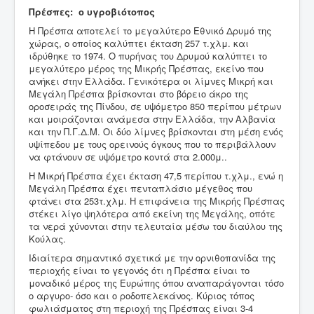
Πρέσπες: ο υγροβιότοπος
Η Πρέσπα αποτελεί το μεγαλύτερο Εθνικό Δρυμό της
χώρας, ο οποίος καλύπτει έκταση 257 τ.χλμ. και
ιδρύθηκε το 1974. Ο πυρήνας του Δρυμού καλύπτει το
μεγαλύτερο μέρος της Μικρής Πρέσπας, εκείνο που
ανήκει στην Ελλάδα. Γενικότερα οι λίμνες Μικρή και
Μεγάλη Πρέσπα βρίσκονται στο βόρειο άκρο της
οροσειράς της Πίνδου, σε υψόμετρο 850 περίπου μέτρων
και μοιράζονται ανάμεσα στην Ελλάδα, την Αλβανία
και την Π.Γ.Δ.Μ. Οι δύο λίμνες βρίσκονται στη μέση ενός
υψίπεδου με τους ορεινούς όγκους που το περιβάλλουν
να φτάνουν σε υψόμετρο κοντά στα 2.000μ..
Η Μικρή Πρέσπα έχει έκταση 47,5 περίπου τ.χλμ., ενώ η
Μεγάλη Πρέσπα έχει πενταπλάσιο μέγεθος που
φτάνει στα 253τ.χλμ. Η επιφάνεια της Μικρής Πρέσπας
στέκει λίγο ψηλότερα από εκείνη της Μεγάλης, οπότε
τα νερά χύνονται στην τελευταία μέσω του διαύλου της
Κούλας.
Ιδιαίτερα σημαντικό σχετικά με την ορνιθοπανίδα της
περιοχής είναι το γεγονός ότι η Πρέσπα είναι το
μοναδικό μέρος της Ευρώπης όπου αναπαράγονται τόσο
ο αργυρο- όσο και ο ροδοπελεκάνος. Κύριος τόπος
φωλιάσματος
στη περιοχή της Πρέσπας είναι 3-4