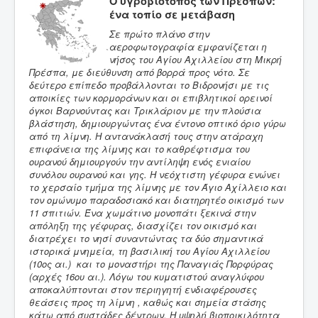
O
υγροβιότοπος των Πρεσπών:
ένα τοπίο σε μετάβαση
Σε πρώτο πλάνο στην
αεροφωτογραφία εμφανίζεται η
νήσος του Αγίου Αχιλλείου στη Μικρή
Πρέσπα, με διεύθυνση από βορρά προς νότο. Σε
δεύτερο επίπεδο προβάλλονται το Βιδρονήσι με τις
αποικίες των κορμοράνων και οι επιβλητικοί ορεινοί
όγκοι Βαρνούντας και Τρικλάριον με την πλούσια
βλάστηση, δημιουργώντας ένα έντονο οπτικό όριο γύρω
από τη λίμνη. Η αντανάκλασή τους στην ατάραχη
επιφάνεια της λίμνης και το καθρέφτισμα του
ουρανού δημιουργούν την αντίληψη ενός ενιαίου
συνόλου ουρανού και γης. Η νεόχτιστη γέφυρα ενώνει
το χερσαίο τμήμα της λίμνης με τον Άγιο Αχίλλειο και
τον ομώνυμο παραδοσιακό και διατηρητέο οικισμό των
11 σπιτιών. Ένα χωμάτινο μονοπάτι ξεκινά στην
απόληξη της γέφυρας, διασχίζει τον οικισμό και
διατρέχει το νησί συναντώντας τα δύο σημαντικά
ιστορικά μνημεία, τη βασιλική του Αγίου Αχιλλείου
(10ος αι.) και το μοναστήρι της Παναγιάς Πορφύρας
(αρχές 16ου αι.). Λόγω του κυματιστού αναγλύφου
αποκαλύπτονται στον περιηγητή ενδιαφέρουσες
θεάσεις προς τη λίμνη , καθώς και σημεία στάσης
κάτω από συστάδες δέντρων. Η υψηλή βιοποικιλότητα