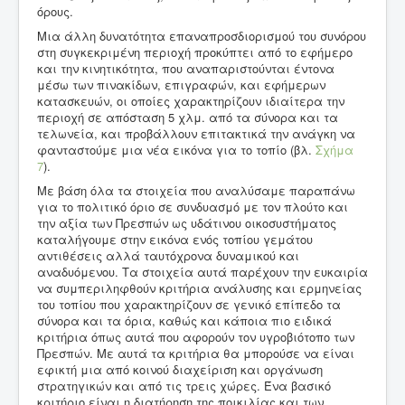
όρους.
Μια άλλη δυνατότητα επαναπροσδιορισμού του συνόρου
στη συγκεκριμένη περιοχή προκύπτει από το εφήμερο
και την κινητικότητα, που αναπαριστούνται έντονα
μέσω των πινακίδων, επιγραφών, και εφήμερων
κατασκευών, οι οποίες χαρακτηρίζουν ιδιαίτερα την
περιοχή σε απόσταση 5 χλμ. από τα σύνορα και τα
τελωνεία, και προβάλλουν επιτακτικά την ανάγκη να
φανταστούμε μια νέα εικόνα για το τοπίο (βλ.
Σχήμα
7
).
Με βάση όλα τα στοιχεία που αναλύσαμε παραπάνω
για το πολιτικό όριο σε συνδυασμό με τον πλούτο και
την αξία των Πρεσπών ως υδάτινου οικοσυστήματος
καταλήγουμε στην εικόνα ενός τοπίου γεμάτου
αντιθέσεις αλλά ταυτόχρονα δυναμικού και
αναδυόμενου. Τα στοιχεία αυτά παρέχουν την ευκαιρία
να συμπεριληφθούν κριτήρια ανάλυσης και ερμηνείας
του τοπίου που χαρακτηρίζουν σε γενικό επίπεδο τα
σύνορα και τα όρια, καθώς και κάποια πιο ειδικά
κριτήρια όπως αυτά που αφορούν τον υγροβιότοπο των
Πρεσπών. Με αυτά τα κριτήρια θα μπορούσε να είναι
εφικτή μια από κοινού διαχείριση και οργάνωση
στρατηγικών και από τις τρεις χώρες. Ένα βασικό
κριτήριο είναι η διατήρηση της ποικιλίας και των