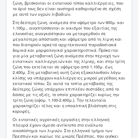
ζώνη, βρίσκονται οι εντατικού τύπου καλλιέργειες, που
το όριό τους δεν είναι αυστηρά καθορισμένο σε σχέση
με αυτό των υγρών λιβαδιών.
Στη δεύτερη ζώνη, ανάμεσα στο υψόμετρο των 900μ. και
1.100μ., αναπτύσσονται οι οικισμοί που εξαιτίας της
ελονοσίας αναγκάστηκαν να μεταφερθούν σε
μεγαλύτερη απόσταση και υψόμετρο από τη λίμνη και
που διατηρούν αρκετά αρχιτεκτονικά παραδοσιακά
δομικά και μορφολογικά χαρακτηριστικά. Πρόκειται
για μία μεταβατική ζώνη ανάμεσα στην περιοχή των
εντατικών καλλιεργειών και της λίμνης, και στην τρίτη
ζώνη που εκτείνεται σε υψόμετρο από 1.100μ. έως
2.400μ. Στη μεταβατική αυτή ζώνη εξακολουθούν λόγω
κλίσης να υπάρχουν καλλιέργειες μικρού μεγέθους και
εκτατικού τύπου. Σε αυτά τα τοπία μετάβασης της
δεύτερης ζώνης υπάρχουν επιπλέον συστάδες από το
δάσος με τις οξιές, το οποίο χαρακτηρίζει κυρίως την
τρίτη ζώνη (υψομ. 1.100-2.400μ.). Την τελευταία
χαρακτηρίζει τέλος και η υποαλπική βλάστηση στις
κορυφές.
Οι εντατικές αγροτικές εργασίες στην ελληνική
πλευρά έχουν άμεσο αντίκτυπο στο ευάλωτο
οικοσύστημα των λιμνών. Στο ελληνικό τμήμα των
Πρεσπών και κυρίως της μικρής Πρέσπας, που ανήκει