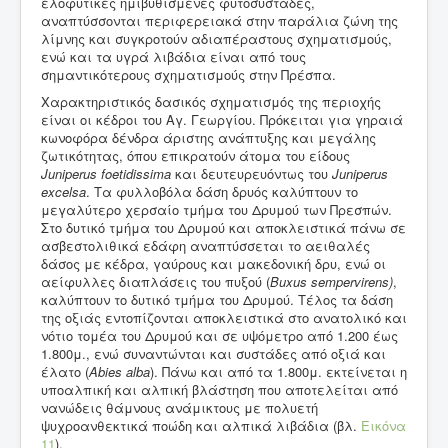
ελοφυτικές ημιβυθισμένες φυτοσυστάδες,
αναπτύσσονται περιφερειακά στην παράλια ζώνη της
λίμνης και συγκροτούν αδιαπέραστους σχηματισμούς,
ενώ και τα υγρά λιβάδια είναι από τους
σημαντικότερους σχηματισμούς στην Πρέσπα.
Χαρακτηριστικός δασικός σχηματισμός της περιοχής
είναι οι κέδροι του Αγ. Γεωργίου. Πρόκειται για γηραιά
κωνοφόρα δένδρα άριστης ανάπτυξης και μεγάλης
ζωτικότητας, όπου επικρατούν άτομα του είδους
Juniperus
foetidissima
και δευτευρευόντως του
Juniperus
excelsa
. Τα φυλλοβόλα δάση δρυός καλύπτουν το
μεγαλύτερο χερσαίο τμήμα του Δρυμού των Πρεσπών.
Στο δυτικό τμήμα του Δρυμού και αποκλειστικά πάνω σε
ασβεστολιθικά εδάφη αναπτύσσεται το αειθαλές
δάσος με κέδρα, γαύρους και μακεδονική δρυ, ενώ οι
αείφυλλες διαπλάσεις του πυξού (
Buxus
sempervirens
)
,
καλύπτουν το δυτικό τμήμα του Δρυμού. Τέλος τα δάση
της οξιάς εντοπίζονται αποκλειστικά στο ανατολικό και
νότιο τομέα του Δρυμού και σε υψόμετρο από 1.200 έως
1.800μ., ενώ συναντώνται και συστάδες από οξιά και
έλατο (
Abies
alba
). Πάνω και από τα 1.800μ. εκτείνεται η
υποαλπική και αλπική βλάστηση που αποτελείται από
νανώδεις θάμνους ανάμικτους με πολυετή
ψυχροανθεκτικά ποώδη και αλπικά λιβάδια (βλ.
Εικόνα
11
).