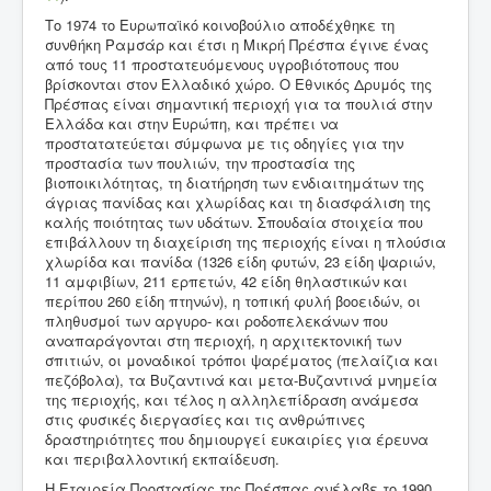
Tο 1974 το Ευρωπαϊκό κοινοβούλιο αποδέχθηκε τη
συνθήκη Ραμσάρ και έτσι η Μικρή Πρέσπα έγινε ένας
από τους 11 προστατευόμενους υγροβιότοπους που
βρίσκονται στον Ελλαδικό χώρο. Ο Εθνικός Δρυμός της
Πρέσπας είναι σημαντική περιοχή για τα πουλιά στην
Ελλάδα και στην Ευρώπη, και πρέπει να
προστατατεύεται σύμφωνα με τις οδηγίες για την
προστασία των πουλιών, την προστασία της
βιοποικιλότητας, τη διατήρηση των ενδιαιτημάτων της
άγριας πανίδας και χλωρίδας και τη διασφάλιση της
καλής ποιότητας των υδάτων. Σπουδαία στοιχεία που
επιβάλλουν τη διαχείριση της περιοχής είναι η πλούσια
χλωρίδα και πανίδα (1326 είδη φυτών, 23 είδη ψαριών,
11 αμφιβίων, 211 ερπετών, 42 είδη θηλαστικών και
περίπου 260 είδη πτηνών), η τοπική φυλή βοοειδών, οι
πληθυσμοί των αργυρο- και ροδοπελεκάνων που
αναπαράγονται στη περιοχή, η αρχιτεκτονική των
σπιτιών, οι μοναδικοί τρόποι ψαρέματος (πελαίζια και
πεζόβολα), τα Βυζαντινά και μετα-Βυζαντινά μνημεία
της περιοχής, και τέλος η αλληλεπίδραση ανάμεσα
στις φυσικές διεργασίες και τις ανθρώπινες
δραστηριότητες που δημιουργεί ευκαιρίες για έρευνα
και περιβαλλοντική εκπαίδευση.
Η Εταιρεία Προστασίας της Πρέσπας ανέλαβε το 1990