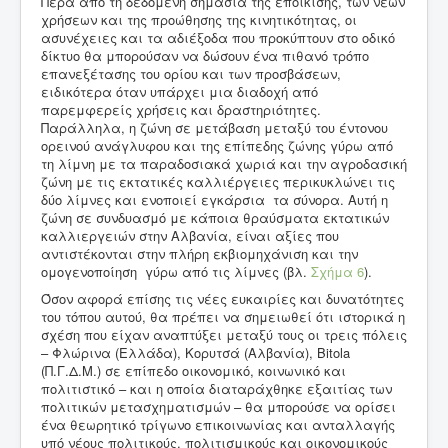
Πέρα από τη δεδομένη σημασία της εποίκισης, των νέων
χρήσεων και της προώθησης της κινητικότητας, οι
ασυνέχειες και τα αδιέξοδα που προκύπτουν στο οδικό
δίκτυο θα μπορούσαν να δώσουν ένα πιθανό τρόπο
επανεξέτασης του ορίου και των προσβάσεων,
ειδικότερα όταν υπάρχει μια διαδοχή από
παρεμφερείς χρήσεις και δραστηριότητες.
Παράλληλα, η ζώνη σε μετάβαση μεταξύ του έντονου
ορεινού ανάγλυφου και της επίπεδης ζώνης γύρω από
τη λίμνη με τα παραδοσιακά χωριά και την αγροδασική
ζώνη με τις εκτατικές καλλιέργειες περικυκλώνει τις
δύο λίμνες και ενοποιεί εγκάρσια τα σύνορα. Αυτή η
ζώνη σε συνδυασμό με κάποια θραύσματα εκτατικών
καλλιεργειών στην Αλβανία, είναι αξίες που
αντιστέκονται στην πλήρη εκβιομηχάνιση και την
ομογενοποίηση γύρω από τις λίμνες (βλ.
Σχήμα 6
).
Όσον αφορά επίσης τις νέες ευκαιρίες και δυνατότητες
του τόπου αυτού, θα πρέπει να σημειωθεί ότι ιστορικά η
σχέση που είχαν αναπτύξει μεταξύ τους οι τρεις πόλεις
– Φλώρινα (Ελλάδα), Κορυτσά (Αλβανία), Bitola
(Π.Γ.Δ.Μ.) σε επίπεδο οικονομικό, κοινωνικό και
πολιτιστικό – και η οποία διαταράχθηκε εξαιτίας των
πολιτικών μετασχηματισμών – θα μπορούσε να ορίσει
ένα θεωρητικό τρίγωνο επικοινωνίας και ανταλλαγής
υπό νέους πολιτικούς, πολιτισμικούς και οικονομικούς