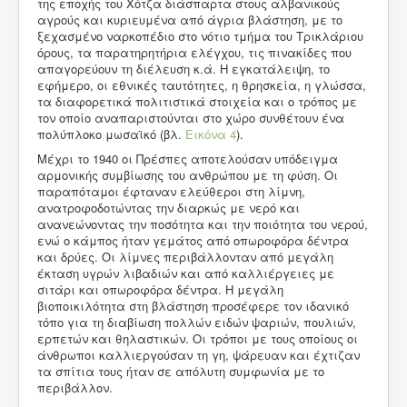
της εποχής του Χότζα διάσπαρτα στους αλβανικούς
αγρούς και κυριευμένα από άγρια βλάστηση, με το
ξεχασμένο ναρκοπέδιο στο νότιο τμήμα του Τρικλάριου
όρους, τα παρατηρητήρια ελέγχου, τις πινακίδες που
απαγορεύουν τη διέλευση κ.ά. Η εγκατάλειψη, το
εφήμερο, οι εθνικές ταυτότητες, η θρησκεία, η γλώσσα,
τα διαφορετικά πολιτιστικά στοιχεία και ο τρόπος με
τον οποίο αναπαριστούνται στο χώρο συνθέτουν ένα
πολύπλοκο μωσαϊκό (βλ.
Εικόνα 4
).
Μέχρι το 1940 οι Πρέσπες αποτελούσαν υπόδειγμα
αρμονικής συμβίωσης του ανθρώπου με τη φύση. Οι
παραπόταμοι έφταναν ελεύθεροι στη λίμνη,
ανατροφοδοτώντας την διαρκώς με νερό και
ανανεώνοντας την ποσότητα και την ποιότητα του νερού,
ενώ ο κάμπος ήταν γεμάτος από οπωροφόρα δέντρα
και δρύες. Οι λίμνες περιβάλλονταν από μεγάλη
έκταση υγρών λιβαδιών και από καλλιέργειες με
σιτάρι και οπωροφόρα δέντρα. Η μεγάλη
βιοποικιλότητα στη βλάστηση προσέφερε τον ιδανικό
τόπο για τη διαβίωση πολλών ειδών ψαριών, πουλιών,
ερπετών και θηλαστικών. Οι τρόποι με τους οποίους οι
άνθρωποι καλλιεργούσαν τη γη, ψάρευαν και έχτιζαν
τα σπίτια τους ήταν σε απόλυτη συμφωνία με το
περιβάλλον.