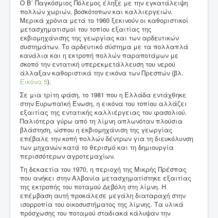
Ο Β΄ Παγκόσμιος Πόλεμος έληξε με την εγκατάλειψη
πολλών χωριών, βοσκότοπων και καλλιεργειών.
Μερικά χρόνια μετά το 1960 ξεκινούν οι καθοριστικοί
μετασχηματισμοί του τοπίου εξαιτίας της
εκβιομηχάνισης της γεωργίας και των αρδευτικών
συστημάτων. Το αρδευτικό σύστημα με τα πολλαπλά
κανάλια και η εκτροπή πολλών παραποτάμων με
σκοπό την εντατική υπερεκμετάλλευση του νερού
άλλαξαν καθοριστικά την εικόνα των Πρεσπών (βλ.
Εικόνα 5
).
Σε μια τρίτη φάση, το 1981 που η Ελλάδα εντάχθηκε
στην Ευρωπαϊκή Ένωση, η εικόνα του τοπίου αλλάζει
εξαιτίας της εντατικής καλλιέργειας του φασολιού.
Παλιότερα γύρω από τη λίμνη απλωνόταν πλούσια
βλάστηση, ώσπου η εκβιομηχάνιση της γεωργίας
επέβαλε την κοπή πολλών δέντρων για τη διευκόλυνση
των μηχανών κατά το θερισμό και τη δημιουργία
περισσότερων αγροτεμαχίων.
Τη δεκαετία του 1970, η περιοχή της Μικρής Πρέσπας
που ανήκει στην Αλβανία μετασχηματίστηκε εξαιτίας
της εκτροπής του ποταμού Δεβόλη στη λίμνη. Η
επέμβαση αυτή προκάλεσε μεγάλη διαταραχή στην
ισορροπία του οικοσυστήματος της λίμνης. Τα υλικά
πρόσχωσης του ποταμού σταδιακά κάλυψαν την