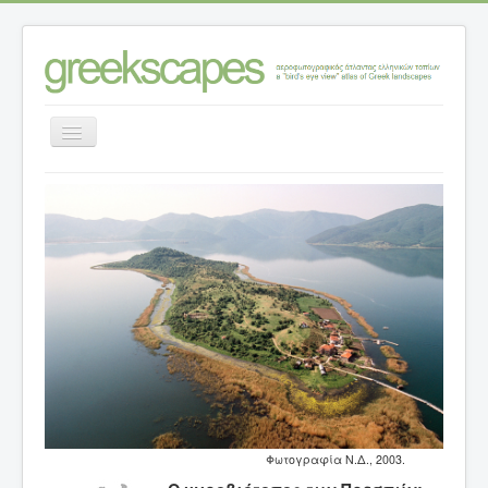
Εναλλαγή
πλοήγησης
Αρχική σελίδα
>
Κατηγορίες ανάλυσης τοπίων
>
Τοπία – θέσεις (εμβάθυνση)
>
Ν. ΦΛΩΡΙΝΗΣ
>
O υγροβιότοπος των Πρεσπών: ένα τοπίο σε
μετάβαση
Φωτογραφία Ν.Δ., 2003.