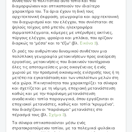
συνθέτουν το πολιτιστικό αυτό τοπίο και που
διαμορφώνουν και οπτικοποιούν τον ιδιαίτερο
χαρακτήρα του. Τα όρια έχουν τη δική τους
αρχιτεκτονική έκφραση, γεωγραφία και αρχιτεκτονική
του διαχωρισμού και του ελέγχου, που συνίσταται σε
ψηλούς τοίχους από μπετόν, ηλεκτροφόρα
συρματοπλέγματα, κάμερες με υπέρυθρες ακτίνες,
πύργους ελέγχου, φρούρια και μπλόκα, που ορίζουν
διαρκώς το “μέσα” και το “έξω” (βλ.
Εικόνα 3
).
Οι ροές του ανθρώπινου δυναμικού συνθέτουν μια
πολύπλοκη γεωγραφία μετακινήσεων προς ανεύρεση
εργασίας, μετακινήσεις που διακινούν ταυτόχρονα
όλες τις αποταμιεύσεις μιας οικογένειας ή ενός
χωριού με την προσμονή οικονομικής ενίσχυσής τους ή τη
μετέπειτα εγκατάσταση και των υπολοίπων μελών στη
νέα χώρα. Η κινητικότητα που χαρακτηρίζει τα σύνορα
και σχετίζεται με τη νόμιμη, εποχιακή μετανάστευση
καθώς και με την παράνομη μετανάστευση
αναδεικνύει τοπία παραγωγικά, όπου εργάζονται οι
εποχιακοί μετανάστες, καθώς και τοπία “κρυμμένα”,
που διασχίζουν οι “παράνομοι” μετανάστες στο
πέρασμά τους (βλ.
Σχήμα 3
).
Τα σύνορα οπτικοποιούνται μέσω ενός
στρατοκρατούμενου τοπίου, με τα πολεμικά φυλάκια