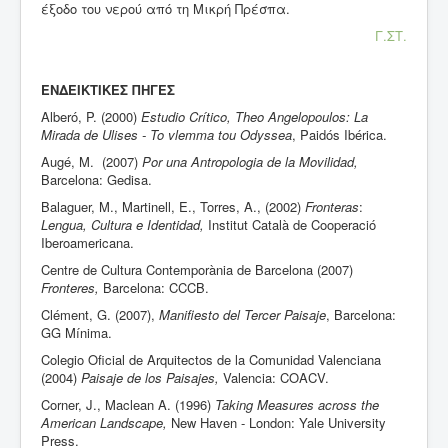
έξοδο του νερού από τη Μικρή Πρέσπα.
Γ.ΣΤ.
ΕΝΔΕΙΚΤΙΚΕΣ
ΠΗΓΕΣ
Alberό, P. (2000)
Estudio Crítico, Theo Angelopoulos: La
Mirada de Ulises - To vlemma tou Odyssea
, Paidós Ibérica.
Augé, M. (2007)
Por una Antropologia de la Movilidad,
Barcelona: Gedisa.
Balaguer, M., Martinell, E., Torres, A., (2002)
Fronteras
:
Lengua, Cultura e Identidad,
Institut Català de Cooperació
Iberoamericana.
Centre de Cultura Contemporània de Barcelona (2007)
Fronteres,
Barcelona: CCCB.
Clément, G. (2007),
Manifiesto del Tercer Paisaje
, Barcelona:
GG Mínima.
Colegio Oficial de Arquitectos de la Comunidad Valenciana
(2004)
Paisaje de los Paisajes,
Valencia: COACV.
Corner, J., Maclean A. (1996)
Taking Measures across the
American Landscape,
New Haven
-
London
:
Yale
University
Press.