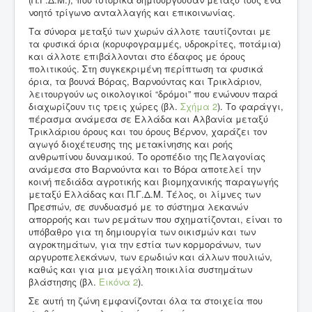
νοητό τρίγωνο ανταλλαγής και επικοινωνίας.
Τα σύνορα μεταξύ των χωρών άλλοτε ταυτίζονται με
τα φυσικά όρια (κορυφογραμμές, υδροκρίτες, ποτάμια)
και άλλοτε επιβάλλονται στο έδαφος με όρους
πολιτικούς. Στη συγκεκριμένη περίπτωση τα φυσικά
όρια, τα βουνά Βόρας, Βαρνούντας και Τρικλάριον,
λειτουργούν ως οικολογικοί “δρόμοι” που ενώνουν παρά
διαχωρίζουν τις τρεις χώρες (βλ.
Σχήμα 2
). Το φαράγγι,
πέρασμα ανάμεσα σε Ελλάδα και Αλβανία μεταξύ
Τρικλάριου όρους και του όρους Βέρνον, χαράζει τον
αγωγό διοχέτευσης της μετακίνησης και ροής
ανθρωπίνου δυναμικού. Το οροπέδιο της Πελαγονίας
ανάμεσα στο Βαρνούντα και το Βόρα αποτελεί την
κοινή πεδιάδα αγροτικής και βιομηχανικής παραγωγής
μεταξύ Ελλάδας και Π.Γ.Δ.Μ. Τέλος, οι λίμνες των
Πρεσπών, σε συνδυασμό με το σύστημα λεκανών
απορροής και των ρεμάτων που σχηματίζονται, είναι το
υπόβαθρο για τη δημιουργία των οικισμών και των
αγροκτημάτων, για την εστία των κορμοράνων, των
αργυροπελεκάνων, των ερωδιών και άλλων πουλιών,
καθώς και για μια μεγάλη ποικιλία συστημάτων
βλάστησης (βλ.
Εικόνα 2
).
Σε αυτή τη ζώνη εμφανίζονται όλα τα στοιχεία που