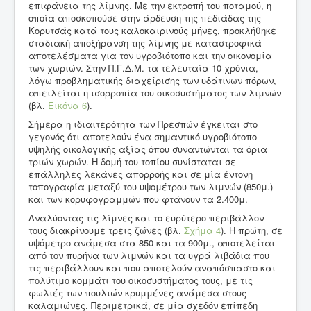
επιφάνεια της λίμνης. Με την εκτροπή του ποταμού, η
οποία αποσκοπούσε στην άρδευση της πεδιάδας της
Κορυτσάς κατά τους καλοκαιρινούς μήνες, προκλήθηκε
σταδιακή αποξήρανση της λίμνης με καταστροφικά
αποτελέσματα για τον υγροβιότοπο και την οικονομία
των χωριών. Στην Π.Γ.Δ.Μ. τα τελευταία 10 χρόνια,
λόγω προβληματικής διαχείρισης των υδάτινων πόρων,
απειλείται η ισορροπία του οικοσυστήματος των λιμνών
(βλ.
Εικόνα 6
).
Σήμερα η ιδιαιτερότητα των Πρεσπών έγκειται στο
γεγονός ότι αποτελούν ένα σημαντικό υγροβιότοπο
υψηλής οικολογικής αξίας όπου συναντώνται τα όρια
τριών χωρών. Η δομή του τοπίου συνίσταται σε
επάλληλες λεκάνες απορροής και σε μία έντονη
τοπογραφία μεταξύ του υψομέτρου των λιμνών (850μ.)
και των κορυφογραμμών που φτάνουν τα 2.400μ.
Αναλύοντας τις λίμνες και το ευρύτερο περιβάλλον
τους διακρίνουμε τρεις ζώνες (βλ.
Σχήμα 4
). Η πρώτη, σε
υψόμετρο ανάμεσα στα 850 και τα 900μ., αποτελείται
από τον πυρήνα των λιμνών και τα υγρά λιβάδια που
τις περιβάλλουν και που αποτελούν αναπόσπαστο και
πολύτιμο κομμάτι του οικοσυστήματος τους, με τις
φωλιές των πουλιών κρυμμένες ανάμεσα στους
καλαμιώνες. Περιμετρικά, σε μία σχεδόν επίπεδη