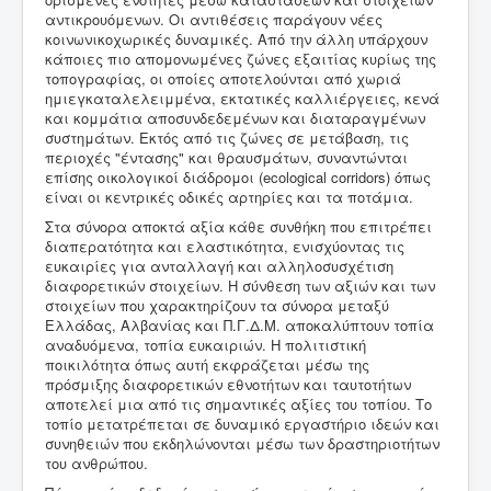
αντικρουόμενων. Οι αντιθέσεις παράγουν νέες
κοινωνικοχωρικές δυναμικές. Από την άλλη υπάρχουν
κάποιες πιο απομονωμένες ζώνες εξαιτίας κυρίως της
τοπογραφίας, οι οποίες αποτελούνται από χωριά
ημιεγκαταλελειμμένα, εκτατικές καλλιέργειες, κενά
και κομμάτια αποσυνδεδεμένων και διαταραγμένων
συστημάτων. Εκτός από τις ζώνες σε μετάβαση, τις
περιοχές "έντασης" και θραυσμάτων, συναντώνται
επίσης οικολογικοί διάδρομοι (ecological corridors) όπως
είναι οι κεντρικές οδικές αρτηρίες και τα ποτάμια.
Στα σύνορα αποκτά αξία κάθε συνθήκη που επιτρέπει
διαπερατότητα και ελαστικότητα, ενισχύοντας τις
ευκαιρίες για ανταλλαγή και αλληλοσυσχέτιση
διαφορετικών στοιχείων. Η σύνθεση των αξιών και των
στοιχείων που χαρακτηρίζουν τα σύνορα μεταξύ
Ελλάδας, Αλβανίας και Π.Γ.Δ.Μ. αποκαλύπτουν τοπία
αναδυόμενα, τοπία ευκαιριών. Η πολιτιστική
ποικιλότητα όπως αυτή εκφράζεται μέσω της
πρόσμιξης διαφορετικών εθνοτήτων και ταυτοτήτων
αποτελεί μια από τις σημαντικές αξίες του τοπίου. Το
τοπίο μετατρέπεται σε δυναμικό εργαστήριο ιδεών και
συνηθειών που εκδηλώνονται μέσω των δραστηριοτήτων
του ανθρώπου.