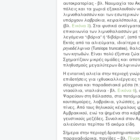
αυτοκρατορίας - βλ. Ναυμαχία του Ακτ
πόλεις και τα χωριά εξακολουθούν να
λιμνοθαλασσών και των εσωτερικών υ
υπάρχουν
λαβράκια, κεφαλόπουλα, μ
(βλ.
Εικόνα 3
). Στα φυσικά ανοίγματα
επικοινωνία των λιμνοθαλασσών με 
λεγόμενα “ιβάρια” ή “διβάρια”, (από 
Εκτός από τα αλιεύματα, ιδιαίτερο 
ρηνοδέλφινα
(Tursiops truncates), θ
των κητωδών. Είναι πολύ έξυπνα ζώα
Σχηματίζουν μικρές ομάδες και αποτ
πληθυσμούς μεγαλύτερων δελφινιών 
Η εντατική αλιεία στην περιοχή γνώρ
επιδοτήσεις για ιχθυοκαλλιέργειες τ
σύγχρονα και παραδοσιακά μέσα (π.χ
νταούλια, νταλιάνια - βλ.
Εικόνα 6
),
Ψαρεύουν στη θάλασσα, στα ποτάμια
κουτσομούρες, λαβράκια, γλώσσες, μ
πίνες. Από τους θηλυκούς κέφαλους 
Αμβρακικού, ενώ τα ψημένα στα κάρβ
γευστικούς μεζέδες. Συνολικά στον 
αλιεύονται περίπου 15 ακόμα είδη.
Σήμερα στην περιοχή δραστηριοποιού
παραγαδιάρικα, παγίδες – βλ.
Πίνακ