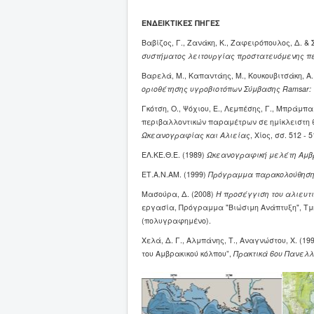
ΕΝΔΕΙΚΤΙΚΕΣ ΠΗΓΕΣ
Βαβίζος, Γ., Ζανάκη, Κ., Ζαφειρόπουλος, Δ. & Σ
συστήματος λειτουργίας προστατευόμενης π
Βαρελά, Μ., Καπαντάης, Μ., Κουκουβιτσάκη, Α.
οριοθέτησης υγροβιοτόπων Σύμβασης
Ramsar
:
Γκότση, Ο., Ψόχιου, Ε., Λεμπέσης, Γ., Μπράμπ
περιβαλλοντικών παραμέτρων σε ημίκλειστη 
Ωκεανογραφίας και Αλιείας
, Χίος, σσ. 512 - 5
ΕΛ.ΚΕ.Θ.Ε. (1989)
Ωκεανογραφική μελέτη Αμβρ
ΕΤ.Α.Ν.ΑΜ. (1999)
Πρόγραμμα παρακολούθησης
Μασούρα, Δ. (2008)
Η προσέγγιση του αλιευτ
εργασία, Πρόγραμμα "Βιώσιμη Ανάπτυξη", Τμή
(πολυγραφημένο).
Χελά, Δ. Γ., Αλμπάνης, Τ., Αναγνώστου, Χ. 
του Αμβρακικού κόλπου”,
Πρακτικά 6ου Πανελλ