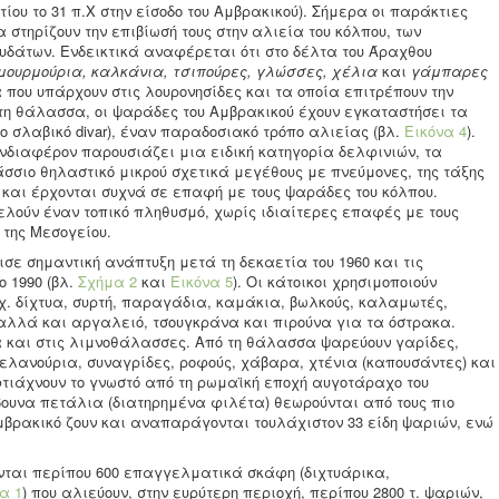
ίου το 31 π.Χ στην είσοδο του Αμβρακικού). Σήμερα οι παράκτιες
 στηρίζουν την επιβίωσή τους στην αλιεία του κόλπου, των
δάτων. Ενδεικτικά αναφέρεται ότι στο δέλτα του Άραχθου
ουρμούρια, καλκάνια, τσιπούρες, γλώσσες, χέλια
και
γάμπαρες
 που υπάρχουν στις λουρονησίδες και τα οποία επιτρέπουν την
τη θάλασσα, οι ψαράδες του Αμβρακικού έχουν εγκαταστήσει τα
το σλαβικό divar), έναν παραδοσιακό τρόπο αλιείας (βλ.
Εικόνα 4
).
ενδιαφέρον παρουσιάζει μια ειδική κατηγορία δελφινιών, τα
αλάσσιο θηλαστικό μικρού σχετικά μεγέθους με πνεύμονες, της τάξης
 και έρχονται συχνά σε επαφή με τους ψαράδες του κόλπου.
ελούν έναν τοπικό πληθυσμό, χωρίς ιδιαίτερες επαφές με τους
της Μεσογείου.
ισε σημαντική ανάπτυξη μετά τη δεκαετία του 1960 και τις
ο 1990 (βλ.
Σχήμα 2
και
Εικόνα 5
). Οι κάτοικοι χρησιμοποιούν
. δίχτυα, συρτή, παραγάδια, καμάκια, βωλκούς, καλαμωτές,
 αλλά και αργαλειό, τσουγκράνα και πιρούνα για τα όστρακα.
 και στις λιμνοθάλασσες. Από τη θάλασσα ψαρεύουν γαρίδες,
ελανούρια, συναγρίδες, ροφούς, χάβαρα, χτένια (καπουσάντες) και
φτιάχνουν το γνωστό από τη ρωμαϊκή εποχή αυγοτάραχο του
ουνα πετάλια (διατηρημένα φιλέτα) θεωρούνται από τους πιο
Αμβρακικό ζουν και αναπαράγονται τουλάχιστον 33 είδη ψαριών, ενώ
νται περίπου 600 επαγγελματικά σκάφη (διχτυάρικα,
α 1
) που αλιεύουν, στην ευρύτερη περιοχή, περίπου 2800 τ. ψαριών,