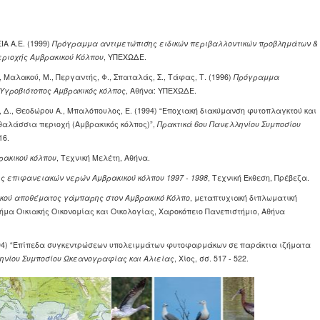
ΙΑ Α.Ε. (1999)
Πρόγραμμα αντιμετώπισης ειδικών περιβαλλοντικών προβλημάτων &
εριοχής Αμβρακικού Κόλπου
, ΥΠΕΧΩΔΕ.
, Μαλακού, Μ., Περγαντής, Φ., Σπαταλάς, Σ., Τάφας, Τ. (1996)
Πρόγραμμα
 Υγροβιότοπος Αμβρακικός κόλπος
, Αθήνα: ΥΠΕΧΩΔΕ.
α, Δ., Θεοδώρου Α., Μπαλόπουλος, Ε. (1994) “Εποχιακή διακύμανση φυτοπλαγκτού και
θαλάσσια περιοχή (Αμβρακικός κόλπος)”,
Πρακτικά 6ου Πανελληνίου Συμποσίου
16.
ακικού κόλπου
, Τεχνική Μελέτη, Αθήνα.
 επιφανειακών νερών Αμβρακικού κόλπου 1997 - 1998
, Τεχνική Έκθεση, Πρέβεζα.
ικού αποθέματος γάμπαρης στον Αμβρακικό Κόλπο
, μεταπτυχιακή διπλωματική
μα Οικιακής Οικονομίας και Οικολογίας, Χαροκόπειο Πανεπιστήμιο, Αθήνα
(1994) “Επίπεδα συγκεντρώσεων υπολειμμάτων φυτοφαρμάκων σε παράκτια ιζήματα
ηνίου Συμποσίου Ωκεανογραφίας και Αλιείας
, Χίος, σσ. 517 - 522.