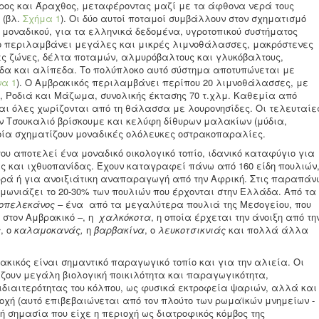
ύρος και Άραχθος, μεταφέροντας μαζί με τα άφθονα νερά τους
 (βλ.
Σχήμα 1
). Οι δύο αυτοί ποταμοί συμβάλλουν στον σχηματισμό
 μοναδικού, για τα ελληνικά δεδομένα, υγροτοπικού συστήματος
ίο περιλαμβάνει μεγάλες και μικρές λιμνοθάλασσες, μακρόστενες
ς ζώνες, δέλτα ποταμών, αλμυρόβαλτους και γλυκόβαλτους,
δα και αλίπεδα. Το πολύπλοκο αυτό σύστημα αποτυπώνεται με
να 1
). Ο Αμβρακικός περιλαμβάνει περίπου 20 λιμνοθάλασσες, με
, Ροδιά και Μάζωμα, συνολικής έκτασης 70 τ.χλμ. Καθεμία από
και όλες χωρίζονται από τη θάλασσα με λουρονησίδες. Οι τελευταίε
ν Τσουκαλιό βρίσκουμε και κελύφη δίθυρων μαλακίων (μύδια,
ποία σχηματίζουν μοναδικές ολόλευκες οστρακοπαραλίες.
του αποτελεί ένα μοναδικό οικολογικό τοπίο, ιδανικό καταφύγιο για
ς και ιχθυοπανίδας. Έχουν καταγραφεί πάνω από 160 είδη πουλιών
ρρά ή για ανοιξιάτικη αναπαραγωγή από την Αφρική. Στις παραπάν
ωνιάζει το 20-30% των πουλιών που έρχονται στην Ελλάδα. Από τα
οπελεκάνος
– ένα από τα μεγαλύτερα πουλιά της Μεσογείου, που
 στον Αμβρακικό –, η
χαλκόκοτα
, η οποία έρχεται την άνοιξη από τη
ς
, ο
καλαμοκανάς,
η
βαρβακίνα
, ο
λευκοτσικνιάς
και πολλά άλλα
κικός είναι σημαντικό παραγωγικό τοπίο και για την αλιεία. Οι
ζουν μεγάλη βιολογική ποικιλότητα και παραγωγικότητα,
ιδιαιτερότητας του κόλπου, ως φυσικά εκτροφεία ψαριών, αλλά και
οχή (αυτό επιβεβαιώνεται από τον πλούτο των ρωμαϊκών μνημείων -
κή σημασία που είχε η περιοχή ως διατροφικός κόμβος της