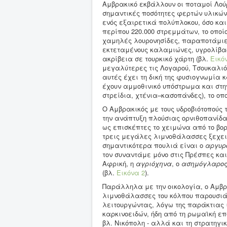
Αμβρακικό εκβάλλουν οι ποταμοί Λο
σημαντικές ποσότητες φερτών υλικών
ενός εξαιρετικά πολύπλοκου, όσο και
περίπου 220.000 στρεμμάτων, το οπο
χαμηλές λουρονησίδες, παραποτάμιε
εκτεταμένους καλαμιώνες, υγρολίβα
ακρίβεια σε τουρκικό χάρτη (βλ.
Εικό
μεγαλύτερες τις Λογαρού, Τσουκαλιό
αυτές έχει τη δική της φυσιογνωμία 
έχουν αμμοθινικό υπόστρωμα και στη
στρείδια, χτένια–κασοπάνδες), το ο
Ο Αμβρακικός με τους υδροβιότοπούς 
την ανάπτυξη πλούσιας ορνιθοπανίδα
ως επισκέπτες το χειμώνα από το βο
τρεις μεγάλες λιμνοθάλασσες ξεχειμ
σημαντικότερα πουλιά είναι ο
αργυρ
τον συναντάμε μόνο στις Πρέσπες και
Αφρική, η
αγριόχηνα
, ο
ασημόγλαρο
(βλ.
Εικόνα 2
).
Παράλληλα με την οικολογία, ο Αμβρα
λιμνοθάλασσες του κόλπου παρουσιά
λειτουργώντας, λόγω της παράκτιας 
καρκινοειδών, ήδη από τη ρωμαϊκή επ
βλ. Νικόπολη - αλλά και τη στρατηγι