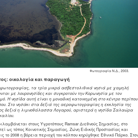
Φωτογραφία Ν.Δ., 2003.
ος: οικολογία και παραγωγή
οφωτογραφίας, τα τρία μικρά ασβεστολιθικά νησιά με χαμηλή
νται με λουρονησίδες και συγκροτούν την Κορωνησία με τον
μό. Η νησίδα αυτή είναι η μοναδική κατοικημένη στο κέντρο περίπου
που. Στο νησάκι στα δεξιά της αεροφωτογραφίας η εκκλησία της
ος δεξιά η λιμνοθάλασσα Λογαρού, αριστερά η νησίδα Σαλαώρα
καλίου.
ριλαμβάνεται στους Υγροτόπους Ramsar Διεθνούς Σημασίας, στο
στεί ως τόπος Κοινοτικής Σημασίας, Ζώνη Ειδικής Προστασίας και
ς το 2008 η βόρεια περιοχή του κόλπου κηρύχθηκε Εθνικό Πάρκο. Στο