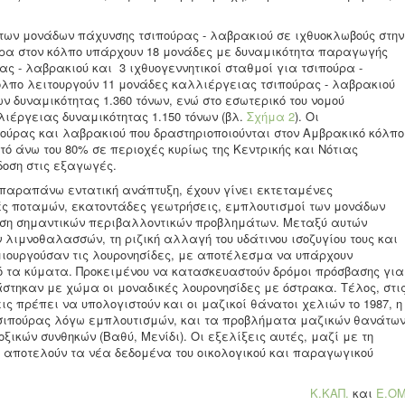
ώτων μονάδων πάχυνσης τσιπούρας - λαβρακιού σε ιχθυοκλωβούς στην
ερα στον κόλπο υπάρχουν 18 μονάδες με δυναμικότητα παραγωγής
ας - λαβρακιού και 3 ιχθυογεννητικοί σταθμοί για τσιπούρα -
όλπο λειτουργούν 11 μονάδες καλλιέργειας τσιπούρας - λαβρακιού
 δυναμικότητας 1.360 τόνων, ενώ στο εσωτερικό του νομού
ιέργειας δυναμικότητας 1.150 τόνων (βλ.
Σχήμα 2
). Οι
ούρας και λαβρακιού που δραστηριοποιούνται στον Aμβρακικό κόλπο
ό άνω του 80% σε περιοχές κυρίως της Κεντρικής και Νότιας
δοση στις εξαγωγές.
παραπάνω εντατική ανάπτυξη, έχουν γίνει εκτεταμένες
ς ποταμών, εκατοντάδες γεωτρήσεις, εμπλουτισμοί των μονάδων
ση σημαντικών περιβαλλοντικών προβλημάτων. Μεταξύ αυτών
 λιμνοθαλασσών, τη ριζική αλλαγή του υδάτινου ισοζυγίου τους και
μιουργούσαν τις λουρονησίδες, με αποτέλεσμα να υπάρχουν
πό τα κύματα. Προκειμένου να κατασκευαστούν δρόμοι πρόσβασης για
άστηκαν με χώμα οι μοναδικές λουρονησίδες με όστρακα. Τέλος, στι
ς πρέπει να υπολογιστούν και οι μαζικοί θάνατοι χελιών το 1987, η
 τσιπούρας λόγω εμπλουτισμών, και τα προβλήματα μαζικών θανάτω
ξικών συνθηκών (Βαθύ, Μενίδι). Οι εξελίξεις αυτές, μαζί με τη
, αποτελούν τα νέα δεδομένα του οικολογικού και παραγωγικού
Κ.ΚΑΠ.
και
Ε.ΟΜ