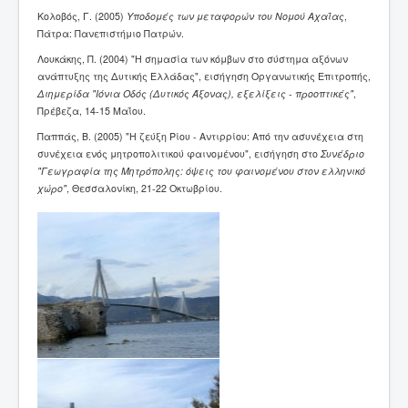
Κολοβός, Γ. (2005)
Υποδομές των μεταφορών του Νομού Αχαΐας
,
Πάτρα: Πανεπιστήμιο Πατρών.
Λουκάκης, Π. (2004) "Η σημασία των κόμβων στο σύστημα αξόνων
ανάπτυξης της Δυτικής Ελλάδας", εισήγηση Οργανωτικής Επιτροπής,
Διημερίδα "Ιόνια Οδός (Δυτικός Άξονας), εξελίξεις - προοπτικές"
,
Πρέβεζα, 14-15 Μαΐου.
Παππάς, Β. (2005) "Η ζεύξη Ρίου - Αντιρρίου: Από την ασυνέχεια στη
συνέχεια ενός μητροπολιτικού φαινομένου", εισήγηση στο
Συνέδριο
"Γεωγραφία της Μητρόπολης: όψεις του φαινομένου στον ελληνικό
χώρο"
, Θεσσαλονίκη, 21-22 Οκτωβρίου.