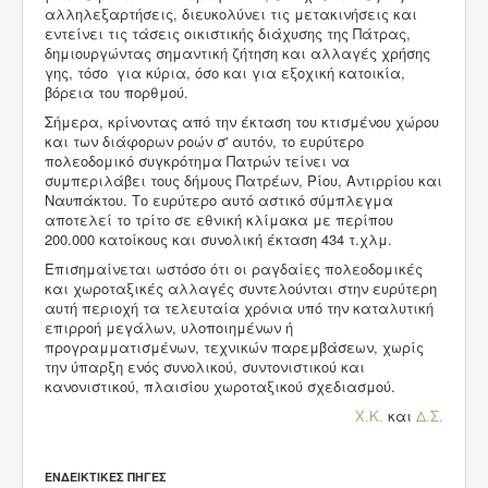
αλληλεξαρτήσεις, διευκολύνει τις μετακινήσεις και
εντείνει τις τάσεις οικιστικής διάχυσης της Πάτρας,
δημιουργώντας σημαντική ζήτηση και αλλαγές χρήσης
γης, τόσο για κύρια, όσο και για εξοχική κατοικία,
βόρεια του πορθμού.
Σήμερα, κρίνοντας από την έκταση του κτισμένου χώρου
και των διάφορων ροών σ' αυτόν, το ευρύτερο
πολεοδομικό συγκρότημα Πατρών τείνει να
συμπεριλάβει τους δήμους Πατρέων, Ρίου, Αντιρρίου και
Ναυπάκτου. Το ευρύτερο αυτό αστικό σύμπλεγμα
αποτελεί το τρίτο σε εθνική κλίμακα με περίπου
200.000 κατοίκους και συνολική έκταση 434 τ.χλμ.
Επισημαίνεται ωστόσο ότι οι ραγδαίες πολεοδομικές
και χωροταξικές αλλαγές συντελούνται στην ευρύτερη
αυτή περιοχή τα τελευταία χρόνια υπό την καταλυτική
επιρροή μεγάλων, υλοποιημένων ή
προγραμματισμένων, τεχνικών παρεμβάσεων, χωρίς
την ύπαρξη ενός συνολικού, συντονιστικού και
κανονιστικού, πλαισίου χωροταξικού σχεδιασμού.
Χ.Κ.
και
Δ.Σ.
ΕΝΔΕΙΚΤΙΚΕΣ ΠΗΓΕΣ