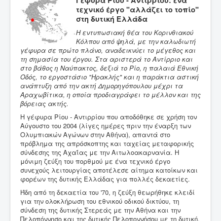
Γέφυρα Ρίου - Αντίρριου: ένα
τεχνικό έργο "αλλάζει το τοπίο"
στη δυτική Ελλάδα
Η εντυπωσιακή θέα του Κορινθιακού
Κόλπου από ψηλά, με την καλωδιωτή
γέφυρα σε πρώτο πλάνο, αναδεικνύει το μέγεθος και
τη σημασία του έργου. Στα αριστερά το Αντίρριο και
στο βάθος η Ναύπακτος, δεξιά το Ρίο, η παλαιά Εθνική
Οδός, το εργοστάσιο "Ηρακλής" και η παράκτια αστική
ανάπτυξη από την ακτή Δημορηγόπουλου μέχρι τα
Αραχωβίτικα, η οποία προδιαγράφει το μέλλον και της
βόρειας ακτής.
Η γέφυρα Ρίου - Αντιρρίου που αποδόθηκε σε χρήση τον
Αύγουστο του 2004 (λίγες ημέρες πριν την έναρξη των
Ολυμπιακών Αγώνων στην Αθήνα), απαντά στο
πρόβλημα της απρόσκοπτης και ταχείας μεταφορικής
σύνδεσης της Αχαΐας με την Αιτωλοακαρνανία. Η
μόνιμη ζεύξη του πορθμού με ένα τεχνικό έργο
συνεχούς λειτουργίας αποτέλεσε αίτημα κατοίκων και
φορέων της δυτικής Ελλάδας για πολλές δεκαετίες.
Ήδη από τη δεκαετία του '70, η ζεύξη θεωρήθηκε κλειδί
για την ολοκλήρωση του εθνικού οδικού δικτύου, τη
σύνδεση της δυτικής Στερεάς με την Αθήνα και την
Πελοπόννησο και της δυτικής Πελοποννήσου με τη δυτική,