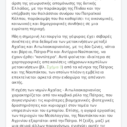
άρση της γεωφυσικής απομόνωσης της δυτικής
Ελλάδας, με την παράκαμψη της Πίνδου και την
υπέρβαση του θαλάσσιου συνόρου του Πατραϊκού
Κόλπου, παράκαμψη που θα καθορίσει τις οικονομικές,
κοινωνικές και δημογραφικές συνθήκες σε μια
ευρύτατη περιοχή.
Ήδη η σημερινή λειτουργία της γέφυρας έχει σοβαρές
συνέπειες στα δεδομένα των μετακινήσεων μεταξύ
Αχαΐας και Αιτωλοακαρνανίας, με τις δύο ζώνες, νότια
και βόρεια, Πάτρα-Ρίο και Αντίρριο-Ναύπακτος, να
έχουν έρθει "κοντύτερα". Αυτό φαίνεται ιδιαίτερα σε
χαρτογραφικές απεικονίσεις ισόχρονων καμπύλων
μετακινήσεων (βλ.
Σχήμα 3
) από τα κέντρα της Πάτρας
και της Ναυπάκτου, των οποίων πλέον η εμβέλεια
επεκτείνεται αρκετά στην ενδοχώρα της απέναντι
ακτής.
Η σχέση των νομών Αχαΐας - Αιτωλοακαρνανίας
χαρακτηρίζεται από τον κομβικό ρόλο της Πάτρας, που
συγκεντρώνει τις κυριότερες βιομηχανικές -βιοτεχνικές
δραστηριότητες και κυριαρχεί στον τομέα των
υπηρεσιών και του εμπορίου. Επίσης, η αγορά εργασίας
των περιοχών του Μεσολογγίου, της Ναυπάκτου και του
Αγρινίου εξαρτάται από την Πάτρα. Η ζεύξη, μαζί με
μια σειρά άλλων παραγόντων, ενισχύει αυτές τις