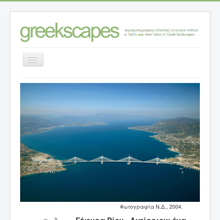
Εναλλαγή
πλοήγησης
Αρχική σελίδα
>
Κατηγορίες ανάλυσης τοπίων
>
Τοπία – θέσεις
>
Ν. ΑΧΑΪΑΣ
>
Γέφυρα Ρίου - Αντίρριου: ένα τεχνικό έργο
“αλλάζει το τοπίο” στη δυτική Ελλάδα
Φωτογραφία Ν.Δ., 2004.