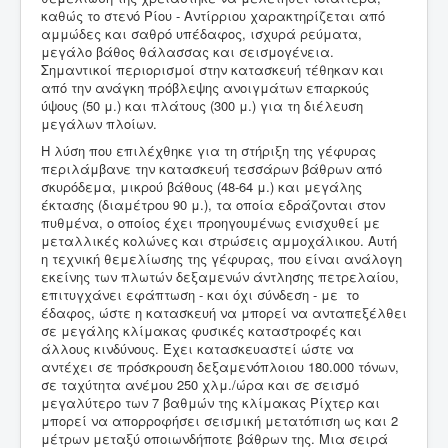
καθώς το στενό Ρίου - Αντίρριου χαρακτηρίζεται από
αμμώδες και σαθρό υπέδαφος, ισχυρά ρεύματα,
μεγάλο βάθος θάλασσας και σεισμογένεια.
Σημαντικοί περιορισμοί στην κατασκευή τέθηκαν και
από την ανάγκη πρόβλεψης ανοιγμάτων επαρκούς
ύψους (50 μ.) και πλάτους (300 μ.) για τη διέλευση
μεγάλων πλοίων.
Η λύση που επιλέχθηκε για τη στήριξη της γέφυρας
περιλάμβανε την κατασκευή τεσσάρων βάθρων από
σκυρόδεμα, μικρού βάθους (48-64 μ.) και μεγάλης
έκτασης (διαμέτρου 90 μ.), τα οποία εδράζονται στον
πυθμένα, ο οποίος έχει προηγουμένως ενισχυθεί με
μεταλλικές κολώνες και στρώσεις αμμοχάλικου. Αυτή
η τεχνική θεμελίωσης της γέφυρας, που είναι ανάλογη
εκείνης των πλωτών δεξαμενών άντλησης πετρελαίου,
επιτυγχάνει εφάπτωση - και όχι σύνδεση - με το
έδαφος, ώστε η κατασκευή να μπορεί να ανταπεξέλθει
σε μεγάλης κλίμακας φυσικές καταστροφές και
άλλους κινδύνους. Έχει κατασκευαστεί ώστε να
αντέχει σε πρόσκρουση δεξαμενόπλοιου 180.000 τόνων,
σε ταχύτητα ανέμου 250 χλμ./ώρα και σε σεισμό
μεγαλύτερο των 7 βαθμών της κλίμακας Ρίχτερ και
μπορεί να απορροφήσει σεισμική μετατόπιση ως και 2
μέτρων μεταξύ οποιωνδήποτε βάθρων της. Μια σειρά