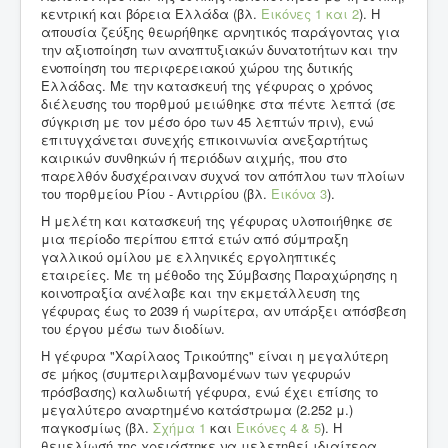
κεντρική και βόρεια Ελλάδα (βλ.
Εικόνες 1
και 2
). Η
απουσία ζεύξης θεωρήθηκε αρνητικός παράγοντας για
την αξιοποίηση των αναπτυξιακών δυνατοτήτων και την
ενοποίηση του περιφερειακού χώρου της δυτικής
Ελλάδας. Με την κατασκευή της γέφυρας ο χρόνος
διέλευσης του πορθμού μειώθηκε στα πέντε λεπτά (σε
σύγκριση με τον μέσο όρο των 45 λεπτών πριν), ενώ
επιτυγχάνεται συνεχής επικοινωνία ανεξαρτήτως
καιρικών συνθηκών ή περιόδων αιχμής, που στο
παρελθόν δυσχέραιναν συχνά τον απόπλου των πλοίων
του πορθμείου Ρίου - Αντιρρίου (βλ.
Εικόνα 3
).
Η μελέτη και κατασκευή της γέφυρας υλοποιήθηκε σε
μια περίοδο περίπου επτά ετών από σύμπραξη
γαλλικού ομίλου με ελληνικές εργοληπτικές
εταιρείες. Με τη μέθοδο της Σύμβασης Παραχώρησης η
κοινοπραξία ανέλαβε και την εκμετάλλευση της
γέφυρας έως το 2039 ή νωρίτερα, αν υπάρξει απόσβεση
του έργου μέσω των διοδίων.
Η γέφυρα "Χαρίλαος Τρικούπης" είναι η μεγαλύτερη
σε μήκος (συμπεριλαμβανομένων των γεφυρών
πρόσβασης) καλωδιωτή γέφυρα, ενώ έχει επίσης το
μεγαλύτερο αναρτημένο κατάστρωμα (2.252 μ.)
παγκοσμίως (βλ.
Σχήμα 1
και
Εικόνες 4
& 5
). Η
θεμελίωσή της χρειάστηκε να μελετηθεί ιδιαίτερα,