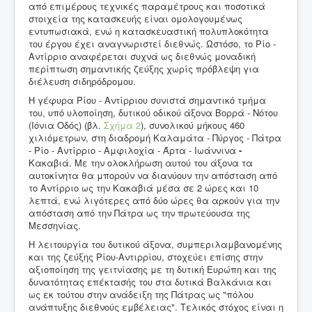
από επιμέρους τεχνικές παραμέτρους και ποσοτικά
στοιχεία της κατασκευής είναι ομολογουμένως
εντυπωσιακά, ενώ η κατασκευαστική πολυπλοκότητα
του έργου έχει αναγνωριστεί διεθνώς. Ωστόσο, το Ρίο -
Αντίρριο αναφέρεται συχνά ως διεθνώς μοναδική
περίπτωση σημαντικής ζεύξης χωρίς πρόβλεψη για
διέλευση σιδηρόδρομου.
Η γέφυρα Ρίου - Αντίρριου συνιστά σημαντικό τμήμα
του, υπό υλοποίηση, δυτικού οδικού άξονα Βορρά - Νότου
(Ιόνια Οδός) (βλ.
Σχήμα 2
), συνολικού μήκους 460
χιλιόμετρων, στη διαδρομή Καλαμάτα - Πύργος - Πάτρα
- Ρίο - Αντίρριο - Αμφιλοχία - Άρτα - Ιωάννινα
-
Κακαβιά. Με την ολοκλήρωση αυτού του άξονα τα
αυτοκίνητα θα μπορούν να διανύουν την απόσταση από
το Αντίρριο ως την Κακαβιά μέσα σε 2 ώρες και 10
λεπτά, ενώ λιγότερες από δύο ώρες θα αρκούν για την
απόσταση από την Πάτρα ως την πρωτεύουσα της
Μεσσηνίας.
Η λειτουργία του δυτικού άξονα, συμπεριλαμβανομένης
και της ζεύξης Ρίου-Αντιρρίου, στοχεύει επίσης στην
αξιοποίηση της γειτνίασης με τη δυτική Ευρώπη και της
δυνατότητας επέκτασής του στα δυτικά Βαλκάνια και
ως εκ τούτου στην ανάδειξη της Πάτρας ως "πόλου
ανάπτυξης διεθνούς εμβέλειας". Τελικός στόχος είναι η