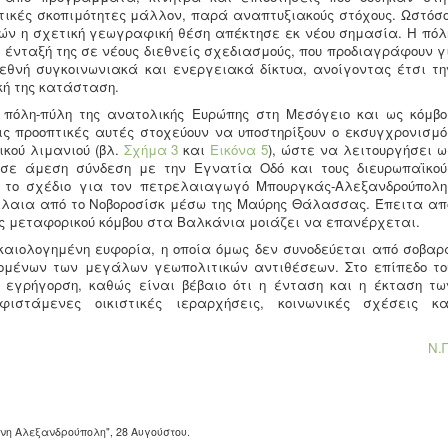
τικές σκοπιμότητες μάλλον, παρά αναπτυξιακούς στόχους. Ωστόσο
ών η σχετική γεωγραφική θέση απέκτησε εκ νέου σημασία. Η πόλ
ένταξή της σε νέους διεθνείς σχεδιασμούς, που προδιαγράφουν γι
ιεθνή συγκοινωνιακά και ενεργειακά δίκτυα, ανοίγοντας έτσι τη
κή της κατάσταση.
πόλη-πύλη της ανατολικής Ευρώπης στη Μεσόγειο και ως κόμβο
ις προοπτικές αυτές στοχεύουν να υποστηρίξουν ο εκσυγχρονισμό
ικού λιμανιού (βλ.
Σχήμα 3
και
Εικόνα 5
), ώστε να λειτουργήσει ω
σε άμεση σύνδεση με την Εγνατία Οδό και τους διευρωπαϊκού
αι το σχέδιο για τον πετρελαιαγωγό Μπουργκάς-Αλεξανδρούπολη
έλαια από το Νοβοροσίσκ μέσω της Μαύρης Θάλασσας. Έπειτα απ
 ως μεταφορικού κόμβου στα Βαλκάνια μοιάζει να επανέρχεται.
ικαιολογημένη ευφορία, η οποία όμως δεν συνοδεύεται από σοβαρ
δομένων των μεγάλων γεωπολιτικών αντιθέσεων. Στο επίπεδο το
 εγρήγορση, καθώς είναι βέβαιο ότι η ένταση και η έκταση τω
στάμενες οικιστικές ιεραρχήσεις, κοινωνικές σχέσεις κα
Ν.Π
νη Αλεξανδρούπολη", 28 Αυγούστου.