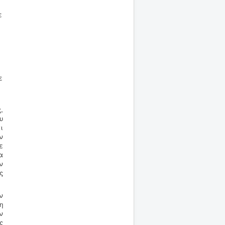
ε
ε
,
υ
ι
ν
ε
α
ν
ς
ν
η
ν
ς