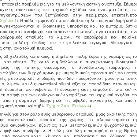
 επαρκείς προβλέψεις για τη μελλοντική αστική ανάπτυξη. Σήμερ
οχικές επεκτάσεις του αρχικού σχεδίου και ενσωματώσεις τω
συγκεντρώσεων που ξεπηδούσαν στην περίμετρο, επεκτείνετα
Σχήμα 1
). Η πόλη εμφανίζει μια ευδιάκριτη λειτουργική δομή καθώ
υγκεντρώνονται οι διοικητικές υπηρεσίες και το εμπόριο, δυτικ
τοικίας και αναψυχής και οι πανεπιστημιακές εγκαταστάσεις, εν
ροδρομικός σταθμός, το λιμάνι, το αεροδρόμιο και ποικίλε
Η υπό μελέτη έξοδος του πετρελαϊκού αγωγού Μπουργκάς 
ς στην ανατολική πλευρά.
 50 χιλιάδες κατοίκους, η σημερινή πόλη, έδρα της νομαρχίας το
η αστικότητα. Σε αυτό συμβάλλουν η συγκέντρωση διοικητικώ
ήρας της τοπικής οικονομίας, ο συνεδριακός τουρισμός, τ
 πλήθος των διερχόμενων με υπερεθνικούς προορισμούς που σπάε
λες μεταφορικές υποδομές που δεν προορίζονται μόνο για τοπικ
ο, λιμάνι και διευρωπαϊκοί οδικοί άξονες, προσδίδουν στον οικισμ
ε ευρύτερη ακτινοβολία. Η δυναμική αυτή αιμοδοτεί μια αστικ
 τη σαφήνεια των ορθογωνικών χαράξεων του αρχικού σχεδίου πο
, από τη συμπαγή δόμηση και τις υψηλές πυκνότητες, και από τ
εχνητή προκυμαία (βλ.
Σχήμα 2
και Εικόνα 4
).
ηλώθηκε στον ρόλο ενός μεθοριακού σταθμού, μιας ακριτικής πόλη
ης αναπτυξιακής πορείας της χώρας. Τα πλεονεκτήματα τη
θμό ακυρώθηκαν, εξαιτίας των μεταπολεμικών ψυχροπολεμικώ
ν φοβικών συνδρόμων. Η πόλη και όλη η περιφέρεια της Θράκη
 από προγράμματα, κίνητρα και επιδοτήσεις που δόθηκαν στη