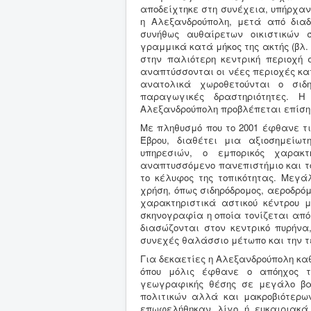
αποδείχτηκε στη συνέχεια, υπήρχαν
η Αλεξανδρούπολη, μετά από διαδ
συνήθως αυθαίρετων οικιστικών 
γραμμικά κατά μήκος της ακτής (βλ.
στην παλιότερη κεντρική περιοχή σ
αναπτύσσονται οι νέες περιοχές κα
ανατολικά χωροθετούνται ο σιδη
παραγωγικές δραστηριότητες. 
Αλεξανδρούπολη προβλέπεται επίση
Με πληθυσμό που το 2001 έφθανε τις
Έβρου, διαθέτει μια αξιοσημείωτ
υπηρεσιών, ο εμπορικός χαρακτ
αναπτυσσόμενο πανεπιστήμιο και το
το κέλυφος της τοπικότητας. Μεγά
χρήση, όπως σιδηρόδρομος, αεροδρόμι
χαρακτηριστικά αστικού κέντρου μ
σκηνογραφία η οποία τονίζεται από
διασώζονται στον κεντρικό πυρήνα
συνεχές θαλάσσιο μέτωπο και την τ
Για δεκαετίες η Αλεξανδρούπολη καθ
όπου μόλις έφθανε ο απόηχος τ
γεωγραφικής θέσης σε μεγάλο βα
πολιτικών αλλά και μακροβιότερω
επωφελήθηκαν λίγο ή ευκαιριακά