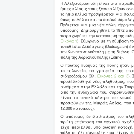
Η Αλεξανδρούπολη είναι μια παραθ
ήπιες κλίσεις που εξασφαλίζουν ανοι
το ήπιο κλίμα προσφέρεται για θαλά
όπως το Δέλτα και το δασικό σύμπλε
Πρόκειται για μια νέα πόλη, άρρηκτ
υποδομής. Δημιουργήθηκε το 1872 από
παραχωρήσει την κατασκευή της σιδηρ
Εικόνα 1
). Σύμφωνα με τη σύμβαση το
τοποθεσία Δεδέαγατς (Dedeagatch) έ
την Κωνσταντινούπολη με τη Βιέννη.
πόλη της Αδριανούπολης (Edirne).
Ο πρώτος πυρήνας της πόλης ήταν μ
το τελωνείο, τα γραφεία της εται
σιδηροδρόμου (βλ.
Εικόνες 2
και 3
).
προσελκύσθηκε νέος πληθυσμός, που 
ανάμεσα στην Ελλάδα και την Τουρκ
από την ενδοχώρα του, συρρικνώθηκ
είναι το τοπικό κέντρο του νομο
προσφύγων της Μικράς Ασίας, που τ
12.000 κατοίκους).
Ο απότομος διπλασιασμός του πλ
πρώτη επέκταση του αρχικού σχεδίο
είχε περιέλθει υπό ρωσική κατοχή.
πόλη οι έξι συνοικίες που είχαν δ