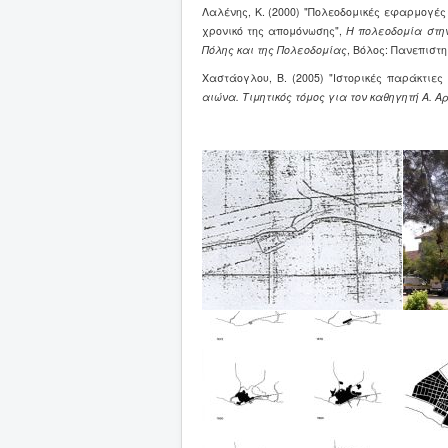
Λαλένης, Κ. (2000) "Πολεοδομικές εφαρμογές
χρονικό της απομόνωσης",
Η πολεοδομία στην
Πόλης και της Πολεοδομίας
, Βόλος: Πανεπιστ
Χαστάογλου, B. (2005) "Ιστορικές παράκτιε
αιώνα.
Τιμητικός τόμος για τον καθηγητή Α. Α