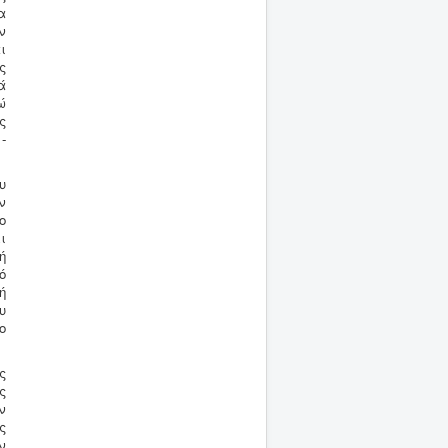
α
ν
ι
ς
ά
ώ
ς
-
υ
ν
ο
ι
ή
ό
ή
υ
ο
ς
ς
ν
ς
ν