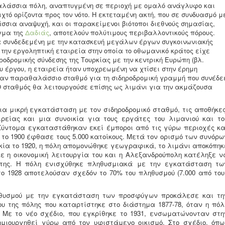
αλάσσια πόλη, αναπτυγμένη σε περιοχή με ομαλό ανάγλυφο και
χτό ορίζοντα προς τον νότο. Η εκτεταμένη ακτή, που σε συνδυασμό μ
σσια αναψυχή, και οι παρακείμενοι βιότοποι διεθνούς σημασίας,
γμα της
Δαδιάς
, αποτελούν πολύτιμους περιβαλλοντικούς πόρους.
α συνδεδεμένη με την κατασκευή μεγάλων έργων συγκοινωνιακής
 την εργοληπτική εταιρεία στην οποία το οθωμανικό κράτος είχε
οδρομικής σύνδεσης της Τουρκίας με την κεντρική Ευρώπη (βλ.
υ έργου, η εταιρεία ήταν υποχρεωμένη να χτίσει στην έρημη
ναν παραθαλάσσιο σταθμό για τη σιδηροδρομική γραμμή που συνέδε
 Ο σταθμός θα λειτουργούσε επίσης ως λιμάνι για την ακμάζουσα
ια μικρή εγκατάσταση με τον σιδηροδρομικό σταθμό, τις αποθήκες
ρείας και μια συνοικία για τους εργάτες του λιμανιού και το
 Σύντομα εγκαταστάθηκαν εκεί έμποροι από τις γύρω περιοχές κα
το 1900 έφθασε τους 5.000 κατοίκους. Μετά τον ορισμό των συνόρω
ία το 1920, η πόλη απομονώθηκε γεωγραφικά, το λιμάνι αποκόπηκ
ε η οικονομική λειτουργία του και η Αλεξανδρούπολη κατέληξε ν
ύ της. Η πόλη ενισχύθηκε πληθυσμιακά με την εγκατάσταση τω
ο 1928 αποτελούσαν σχεδόν το 70% του πληθυσμού (7.000 από του
ηθυσμού με την εγκατάσταση των προσφύγων προκάλεσε και τη
υ της πόλης που καταρτίστηκε στο διάστημα 1877-78, όταν η πόλ
 Με το νέο σχέδιο, που εγκρίθηκε το 1931, ενσωματώνονταν στη
ημιουργηθεί γύρω από τον υφιστάμενο οικισμό. Στο σχέδιο, όπω