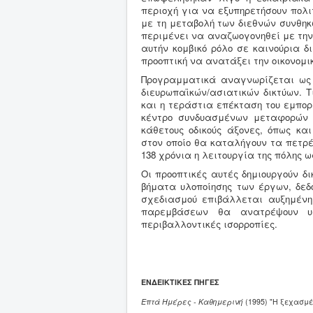
περιοχή για να εξυπηρετήσουν πολι
με τη μεταβολή των διεθνών συνθηκ
περιμένει να αναζωογονηθεί με την 
αυτήν κομβικό ρόλο σε καινούρια δ
προοπτική να ανατάξει την οικονομι
Προγραμματικά αναγνωρίζεται ως 
διευρωπαϊκών/ασιατικών δικτύων. Τ
και η τεράστια επέκταση του εμπορ
κέντρο συνδυασμένων μεταφορών 
κάθετους οδικούς άξονες, όπως κ
στον οποίο θα καταλήγουν τα πετρ
138 χρόνια η λειτουργία της πόλης
Οι προοπτικές αυτές δημιουργούν δ
βήματα υλοποίησης των έργων, δε
σχεδιασμού επιβάλλεται αυξημένη
παρεμβάσεων θα ανατρέψουν υφι
περιβαλλοντικές ισορροπίες.
ΕΝΔΕΙΚΤΙΚΕΣ ΠΗΓΕΣ
Επτά Ημέρες - Καθημερινή
(1995) "Η ξεχασμέ