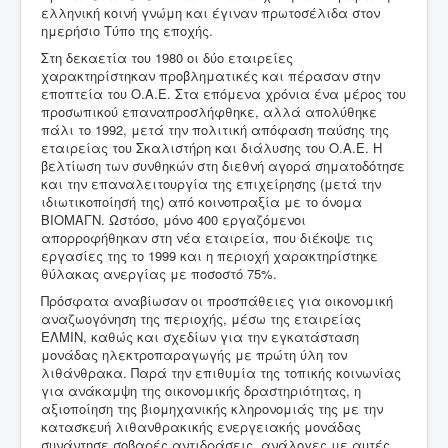
ελληνική κοινή γνώμη και έγιναν πρωτοσέλιδα στον
ημερήσιο Τύπο της εποχής.
Στη δεκαετία του 1980 οι δύο εταιρείες
χαρακτηρίστηκαν προβληματικές και πέρασαν στην
εποπτεία του Ο.Α.Ε. Στα επόμενα χρόνια ένα μέρος του
προσωπικού επαναπροσλήφθηκε, αλλά απολύθηκε
πάλι το 1992, μετά την πολιτική απόφαση παύσης της
εταιρείας του Σκαλιστήρη και διάλυσης του Ο.Α.Ε. Η
βελτίωση των συνθηκών στη διεθνή αγορά σηματοδότησε
και την επαναλειτουργία της επιχείρησης (μετά την
ιδιωτικοποίησή της) από κοινοπραξία με το όνομα
ΒΙΟΜΑΓΝ. Ωστόσο, μόνο 400 εργαζόμενοι
απορροφήθηκαν στη νέα εταιρεία, που διέκοψε τις
εργασίες της το 1999 και η περιοχή χαρακτηρίστηκε
θύλακας ανεργίας με ποσοστό 75%.
Πρόσφατα αναβίωσαν οι προσπάθειες για οικονομική
αναζωογόνηση της περιοχής, μέσω της εταιρείας
ΕΛΜΙΝ, καθώς και σχεδίων για την εγκατάσταση
μονάδας ηλεκτροπαραγωγής με πρώτη ύλη τον
λιθάνθρακα. Παρά την επιθυμία της τοπικής κοινωνίας
για ανάκαμψη της οικονομικής δραστηριότητας, η
αξιοποίηση της βιομηχανικής κληρονομιάς της με την
κατασκευή λιθανθρακικής ενεργειακής μονάδας
συνάντησε σοβαρές αντιδράσεις, ανάλογες με αυτές