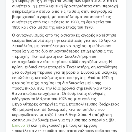
χαλυβουργίες για την επένδυση των υψικαμίνων. Κατά
συνέπεια, η μεταλλευτική δραστηριότητα στην περιοχή
επηρεαζόταν στενά από τις τάσεις στην παγκόσμια
βιομηχανική αγορά, με αποτέλεσμα να υποστεί τις
συνέπειες από τις υφέσεις το 1930, τη δεκαετία του
1950 και στα μέσα της δεκαετίας του 1970.
Ο ανταγωνισμός από τις ασιατικές αγορές κατέστησε
ακόμα δυσμενέστερη την κατάσταση για τον ελληνικό
λευκόλιθο, με αποτέλεσμα να αρχίσει η φθίνουσα
πορεία για τις δύο σημαντικότερες επιχειρήσεις της
περιοχής, Παπαστρατή και Σκαλιστήρη, που
απασχολούσαν τότε περίπου 4.000 εργαζόμενους. Η
κρίση, ειδικά στην εταιρεία Σκαλιστήρη, σηματοδότησε
μια δυσχερή περίοδο για τη βόρεια Εύβοια με μαζικές
απολύσεις, καταλήψεις και απεργίες. Από το 1974 η
εταιρεία είχε αρχίσει τη διαδικασία μείωσης
προσωπικού, ενώ την ίδια χρονιά σημειώθηκαν τρία
θανατηφόρα ατυχήματα. Οι δυσμενείς συνθήκες
οδήγησαν το Μάρτιο του 1976 σε μια από τις
μεγαλύτερες απεργίες της μεταπολίτευσης (διάρκειας
40 ημερών) και σε δυναμικές κινητοποιήσεις που
κορυφώθηκαν μεταξύ 1 και 6 Απριλίου. Η επέμβαση
αστυνομικών δυνάμεων για τη λύση της απεργίας (βλ.
Εικόνα 3
) και η σύγκρουση με τους απεργούς
προκάλεσαν επεισόδια που απασχόλησαν σοβαρά την