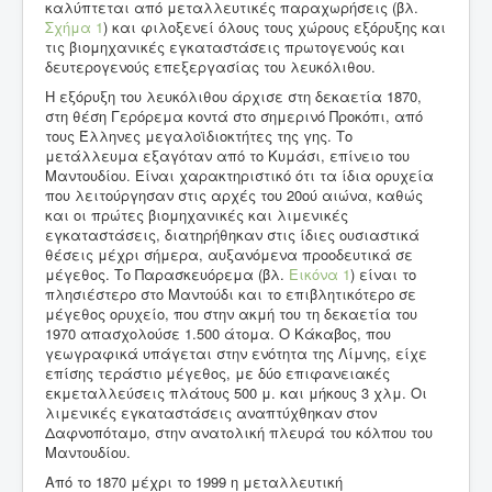
καλύπτεται από μεταλλευτικές παραχωρήσεις (βλ.
Σχήμα 1
) και φιλοξενεί όλους τους χώρους εξόρυξης και
τις βιομηχανικές εγκαταστάσεις πρωτογενούς και
δευτερογενούς επεξεργασίας του λευκόλιθου.
Η εξόρυξη του λευκόλιθου άρχισε στη δεκαετία 1870,
στη θέση Γερόρεμα κοντά στο σημερινό Προκόπι, από
τους Έλληνες μεγαλοϊδιοκτήτες της γης. Το
μετάλλευμα εξαγόταν από το Κυμάσι, επίνειο του
Μαντουδίου. Είναι χαρακτηριστικό ότι τα ίδια ορυχεία
που λειτούργησαν στις αρχές του 20ού αιώνα, καθώς
και οι πρώτες βιομηχανικές και λιμενικές
εγκαταστάσεις, διατηρήθηκαν στις ίδιες ουσιαστικά
θέσεις μέχρι σήμερα, αυξανόμενα προοδευτικά σε
μέγεθος. Το Παρασκευόρεμα (βλ.
Εικόνα 1
) είναι το
πλησιέστερο στο Μαντούδι και το επιβλητικότερο σε
μέγεθος ορυχείο, που στην ακμή του τη δεκαετία του
1970 απασχολούσε 1.500 άτομα. Ο Κάκαβος, που
γεωγραφικά υπάγεται στην ενότητα της Λίμνης, είχε
επίσης τεράστιο μέγεθος, με δύο επιφανειακές
εκμεταλλεύσεις πλάτους 500 μ. και μήκους 3 χλμ. Οι
λιμενικές εγκαταστάσεις αναπτύχθηκαν στον
Δαφνοπόταμο, στην ανατολική πλευρά του κόλπου του
Μαντουδίου.
Από το 1870 μέχρι το 1999 η μεταλλευτική