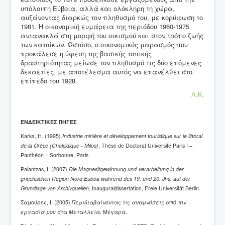
υπόλοιπη Εύβοια, αλλά και ολόκληρη τη χώρα,
αυξάνοντας διαρκώς τον πληθυσμό του, με κορύφωση το
1981. Η οικονομική ευμάρεια της περιόδου 1960-1975
αντανακλά στη μορφή του οικισμού και στον τρόπο ζωής
των κατοίκων. Ωστόσο, ο οικονομικός μαρασμός που
προκάλεσε η ύφεση της βασικής τοπικής
δραστηριότητας μείωσε τον πληθυσμό τις δύο επόμενες
δεκαετίες, με αποτέλεσμα αυτός να επανέλθει στο
επίπεδο του 1928.
Λ.Κ.
ΕΝΔΕΙΚΤΙΚΕΣ
ΠΗΓΕΣ
Karka, H. (1995)
Ι
ndustrie minière et développement touristique sur le littoral
de la Grèce (Chalcidique - Milos)
, Thèse de Doctorat Université Paris I –
Panthéon – Sorbonne, Paris.
Palantzas, I. (2007)
Die Magnesitgewinnung und-verarbeitung in der
griechischen Region Nord Euböa während des 19. und 20. Jhs. auf der
Grundlage von Archivquellen
, Inauguraldissertation, Freie Universität Berlin.
Σαμούρης, Ι. (2005)
Περιδιαβαίνοντας τις αναμνήσεις από την
εργασία μου στα Μεταλλεία
, Μέγαρα.