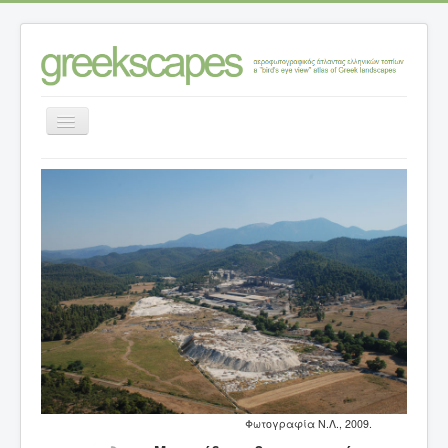
Εναλλαγή
πλοήγησης
Αρχική σελίδα
>
Κατηγορίες ανάλυσης τοπίων
>
Τοπία – θέσεις
>
Ν. ΕΥΒΟΙΑΣ
>
Μαντούδι, το βιομηχανικό και εξορυκτικό τοπίο
Φωτογραφία Ν.Λ., 2009.