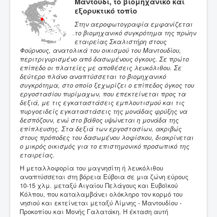
Μαντούδι, το βιομηχανικό και
εξορυκτικό τοπίο
Στην αεροφωτογραφία εμφανίζεται
το βιομηχανικό
συγκρότημα της πρώην
εταιρείας Σκαλιστήρη στους
Φούρνους, ανατολικά του οικισμού του Μαντουδίου,
περιτριγυρισμένο από δασωμένους όγκους. Σε πρώτο
επίπεδο οι πλατείες με αποθέσεις λευκόλιθου. Σε
δεύτερο πλάνο αναπτύσσεται το βιομηχανικό
συγκρότημα, στο οποίο ξεχωρίζει ο επίπεδος όγκος του
εργοστασίου πυρίμαχων, που επεκτείνεται προς τα
δεξιά, με τις εγκαταστάσεις εμπλουτισμού και τις
πυργοειδείς εγκαταστάσεις της μονάδας φρύξης να
δεσπόζουν, ενώ στο βάθος υψώνεται η μονάδα της
επίπλευσης. Στα δεξιά των εργοστασίων, ακριβώς
στους πρόποδες του δασωμένου λοφίσκου, διακρίνεται
ο μικρός οικισμός για το επιστημονικό προσωπικό της
εταιρείας.
Η μεταλλοφορία του μαγνησίτη ή λευκόλιθου
αναπτύσσεται στη βόρεια Εύβοια σε μια ζώνη εύρους
10-15 χλμ. μεταξύ Αιγαίου Πελάγους και Ευβοϊκού
Κόλπου, που καταλαμβάνει ολόκληρο τον κορμό του
νησιού και εκτείνεται μεταξύ Λίμνης - Μαντουδίου -
Προκοπίου και Μονής Γαλατάκη. Η έκταση αυτή