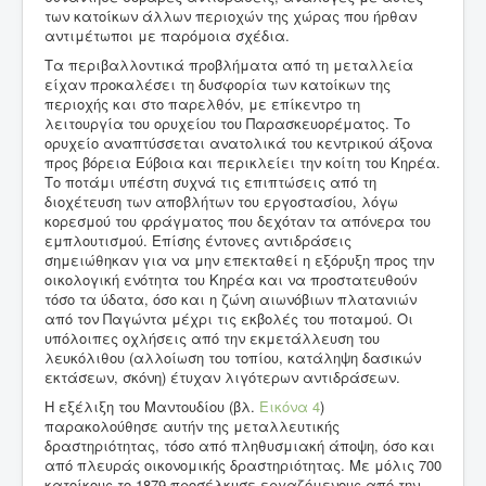
των κατοίκων άλλων περιοχών της χώρας που ήρθαν
αντιμέτωποι με παρόμοια σχέδια.
Τα περιβαλλοντικά προβλήματα από τη μεταλλεία
είχαν προκαλέσει τη δυσφορία των κατοίκων της
περιοχής και στο παρελθόν, με επίκεντρο τη
λειτουργία του ορυχείου του Παρασκευορέματος. Το
ορυχείο αναπτύσσεται ανατολικά του κεντρικού άξονα
προς βόρεια Εύβοια και περικλείει την κοίτη του Κηρέα.
Το ποτάμι υπέστη συχνά τις επιπτώσεις από τη
διοχέτευση των αποβλήτων του εργοστασίου, λόγω
κορεσμού του φράγματος που δεχόταν τα απόνερα του
εμπλουτισμού. Επίσης έντονες αντιδράσεις
σημειώθηκαν για να μην επεκταθεί η εξόρυξη προς την
οικολογική ενότητα του Κηρέα και να προστατευθούν
τόσο τα ύδατα, όσο και η ζώνη αιωνόβιων πλατανιών
από τον Παγώντα μέχρι τις εκβολές του ποταμού. Οι
υπόλοιπες οχλήσεις από την εκμετάλλευση του
λευκόλιθου (αλλοίωση του τοπίου, κατάληψη δασικών
εκτάσεων, σκόνη) έτυχαν λιγότερων αντιδράσεων.
Η εξέλιξη του Μαντουδίου (βλ.
Εικόνα 4
)
παρακολούθησε αυτήν της μεταλλευτικής
δραστηριότητας, τόσο από πληθυσμιακή άποψη, όσο και
από πλευράς οικονομικής δραστηριότητας. Με μόλις 700
κατοίκους το 1879 προσέλκυσε εργαζόμενους από την