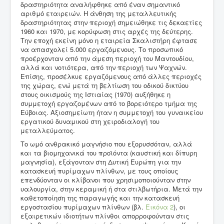
δραστηριότητα αναλήφθηκε από έναν σημαντικό
αριθμό εταιρειών. Η άνθηση της μεταλλευτικής
δραστηριότητας στην περιοχή σημειώθηκε τις δεκαετίες
1960 και 1970, με κορύφωση στις αρχές της δεύτερης.
Την εποχή εκείνη μόνο η εταιρεία Σκαλιστήρη έφτασε
να απασχολεί 5.000 εργαζόμενους. Το προσωπικό
προέρχονταν από την άμεση περιοχή του Μαντουδίου,
αλλά και νοτιότερα, από την περιοχή των Ψαχνών.
Επίσης, προσέλκυε εργαζόμενους από άλλες περιοχές
της χώρας, ενώ μετά τη βελτίωση του οδικού δικτύου
στους οικισμούς της Ιστιαίας (1970) αυξήθηκε η
συμμετοχή εργαζομένων από το βορειότερο τμήμα της
Εύβοιας. Αξιοσημείωτη ήταν η συμμετοχή του γυναικείου
εργατικού δυναμικού στη χειροδιαλογή του
μεταλλεύματος.
Το ωμό ανθρακικό μαγνήσιο που εξορυσσόταν, αλλά
και τα βιομηχανικά του προϊόντα (καυστική και δίπυρη
μαγνησία), εξάγονταν στη Δυτική Ευρώπη για την
κατασκευή πυρίμαχων πλίνθων, με τους οποίους
επενδύονταν οι κλίβανοι που χρησιμοποιούνταν στην
υαλουργία, στην κεραμική ή στα στιλβωτήρια. Μετά την
καθετοποίηση της παραγωγής και την κατασκευή
εργοστασίου πυρίμαχων πλίνθων (βλ.
Εικόνα 2
), οι
εξαιρετικών ιδιοτήτων πλίνθοι απορροφούνταν στις