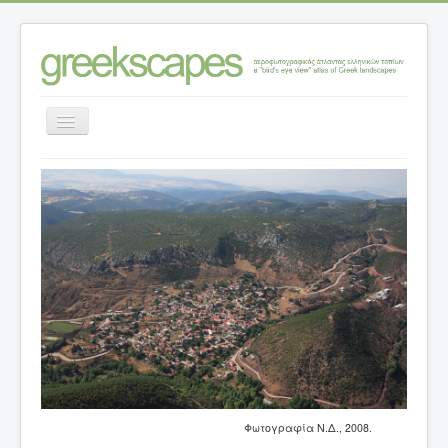
Εναλλαγή
πλοήγησης
Αρχική σελίδα
>
Κατηγορίες ανάλυσης τοπίων
>
Τοπία – θέσεις
>
Ν. ΜΑΓΝΗΣΙΑΣ
>
Ανάβρα: ο εκσυγχρονισμός μιας ορεινής κοινότητας
Φωτογραφία Ν.Δ., 2008.