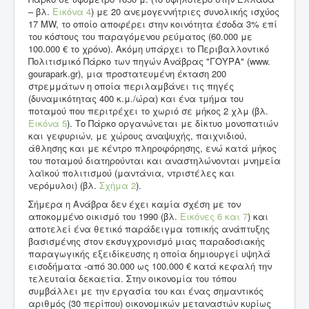
– βλ.
Εικόνα 4
) με 20 ανεμογεννήτριες συνολικής ισχύος
17 MW, το οποίο αποφέρει στην κοινότητα έσοδα 3% επί
του κόστους του παραγόμενου ρεύματος (60.000 με
100.000 € το χρόνο). Ακόμη υπάρχει το Περιβαλλοντικό
Πολιτισμικό Πάρκο των πηγών Ανάβρας "ΓΟΥΡΑ" (www.
gourapark.gr), μια προστατευμένη έκταση 200
στρεμμάτων η οποία περιλαμβάνει τις πηγές
(δυναμικότητας 400 κ.μ./ώρα) και ένα τμήμα του
ποταμού που περιτρέχει το χωριό σε μήκος 2 χλμ (βλ.
Εικόνα 5
). Το Πάρκο οργανώνεται με δίκτυο μονοπατιών
και γεφυριών, με χώρους αναψυχής, παιχνιδιού,
άθλησης και με κέντρο πληροφόρησης, ενώ κατά μήκος
του ποταμού διατηρούνται και αναστηλώνονται μνημεία
λαϊκού πολιτισμού (μαντάνια, ντριστέλες και
νερόμυλοι) (βλ.
Σχήμα 2
).
Σήμερα η Ανάβρα δεν έχει καμία σχέση με τον
αποκομμένο οικισμό του 1990 (βλ.
Εικόνες 6
και 7
) και
αποτελεί ένα θετικό παράδειγμα τοπικής ανάπτυξης
βασισμένης στον εκσυγχρονισμό μιας παραδοσιακής
παραγωγικής εξειδίκευσης η οποία δημιουργεί υψηλά
εισοδήματα -από 30.000 ως 100.000 € κατά κεφαλή την
τελευταία δεκαετία. Στην οικονομία του τόπου
συμβάλλει με την εργασία του και ένας σημαντικός
αριθμός (30 περίπου) οικονομικών μεταναστών κυρίως