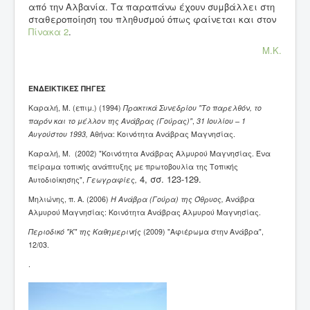
από την Αλβανία. Τα παραπάνω έχουν συμβάλλει στη
σταθεροποίηση του πληθυσμού όπως φαίνεται και στον
Πίνακα 2
.
Μ.Κ.
ΕΝΔΕΙΚΤΙΚΕΣ ΠΗΓΕΣ
Καραλή, Μ. (επιμ.) (1994)
Πρακτικά Συνεδρίου "Το παρελθόν, το
παρόν και το μέλλον της Ανάβρας (Γούρας)"
,
31 Ιουλίου – 1
Αυγούστου 1993,
Αθήνα: Κοινότητα Ανάβρας Μαγνησίας.
Καραλή, Μ. (2002) "Κοινότητα Ανάβρας Αλμυρού Μαγνησίας. Ένα
πείραμα τοπικής ανάπτυξης με πρωτοβουλία της Τοπικής
4, σσ. 123-129.
Αυτοδιοίκησης",
Γεωγραφίες,
Μηλιώνης, π. Α. (2006)
Η Ανάβρα (Γούρα) της Όθρυος,
Ανάβρα
Αλμυρού Μαγνησίας: Κοινότητα Ανάβρας Αλμυρού Μαγνησίας.
Περιοδικό "Κ" της Καθημερινής
(2009) "Αφιέρωμα στην Ανάβρα",
12/03.
.