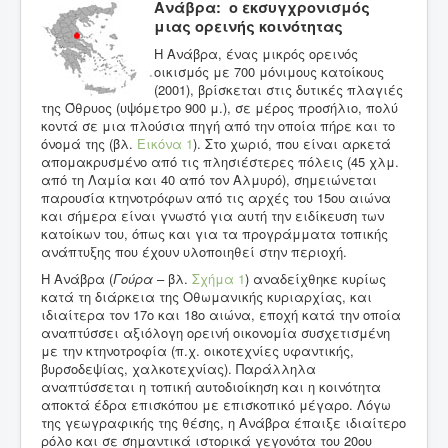
Ανάβρα: ο εκσυγχρονισμός
μιας ορεινής κοινότητας
Η Ανάβρα, ένας μικρός ορεινός
οικισμός με 700 μόνιμους κατοίκους
(2001), βρίσκεται στις δυτικές πλαγιές
της Όθρυος (υψόμετρο 900 μ.), σε μέρος προσήλιο, πολύ
κοντά σε μια πλούσια πηγή από την οποία πήρε και το
όνομά της (βλ.
Εικόνα 1
). Στο χωριό, που είναι αρκετά
απομακρυσμένο από τις πλησιέστερες πόλεις (45 χλμ.
από τη Λαμία και 40 από τον Αλμυρό), σημειώνεται
παρουσία κτηνοτρόφων από τις αρχές του 15ου αιώνα
και σήμερα είναι γνωστό για αυτή την ειδίκευση των
κατοίκων του, όπως και για τα προγράμματα τοπικής
ανάπτυξης που έχουν υλοποιηθεί στην περιοχή.
Η Ανάβρα (
Γούρα
– βλ.
Σχήμα 1
) αναδείχθηκε κυρίως
κατά τη διάρκεια της Οθωμανικής κυριαρχίας, και
ιδιαίτερα τον 17ο και 18ο αιώνα, εποχή κατά την οποία
αναπτύσσει αξιόλογη ορεινή οικονομία συσχετισμένη
με την κτηνοτροφία (π.χ. οικοτεχνίες υφαντικής,
βυρσοδεψίας, χαλκοτεχνίας). Παράλληλα
αναπτύσσεται η τοπική αυτοδιοίκηση και η κοινότητα
αποκτά έδρα επισκόπου με επισκοπικό μέγαρο. Λόγω
της γεωγραφικής της θέσης, η Ανάβρα έπαιξε ιδιαίτερο
ρόλο και σε σημαντικά ιστορικά γεγονότα του 20ου