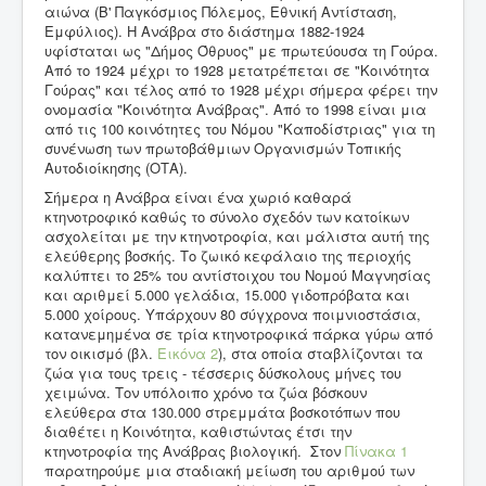
αιώνα (Β' Παγκόσμιος Πόλεμος, Εθνική Αντίσταση,
Εμφύλιος). Η Ανάβρα στο διάστημα 1882-1924
υφίσταται ως "Δήμος Όθρυος" με πρωτεύουσα τη Γούρα.
Από το 1924 μέχρι το 1928 μετατρέπεται σε "Κοινότητα
Γούρας" και τέλος από το 1928 μέχρι σήμερα φέρει την
ονομασία "Κοινότητα Ανάβρας". Από το 1998 είναι μια
από τις 100 κοινότητες του Νόμου "Καποδίστριας" για τη
συνένωση των πρωτοβάθμιων Οργανισμών Τοπικής
Αυτοδιοίκησης (ΟΤΑ).
Σήμερα η Ανάβρα είναι ένα χωριό καθαρά
κτηνοτροφικό καθώς το σύνολο σχεδόν των κατοίκων
ασχολείται με την κτηνοτροφία, και μάλιστα αυτή της
ελεύθερης βοσκής. Το ζωικό κεφάλαιο της περιοχής
καλύπτει το 25% του αντίστοιχου του Νομού Μαγνησίας
και αριθμεί 5.000 γελάδια, 15.000 γιδοπρόβατα και
5.000 χοίρους. Υπάρχουν 80 σύγχρονα ποιμνιοστάσια,
κατανεμημένα σε τρία κτηνοτροφικά πάρκα γύρω από
τον οικισμό (βλ.
Εικόνα 2
), στα οποία σταβλίζονται τα
ζώα για τους τρεις - τέσσερις δύσκολους μήνες του
χειμώνα. Τον υπόλοιπο χρόνο τα ζώα βόσκουν
ελεύθερα στα 130.000 στρεμμάτα βοσκοτόπων που
διαθέτει η Κοινότητα, καθιστώντας έτσι την
κτηνοτροφία της Ανάβρας βιολογική. Στον
Πίνακα 1
παρατηρούμε μια σταδιακή μείωση του αριθμού των