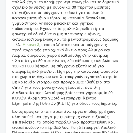
πολλά έργα: το ολοήμερο νηπιαγωγείο και το δημοτικό
σχολείο (διθέσιο) με συνολικά 30 περίπου μαθητές
στεγάζονται σε σύγχρονα, ειδικά για το σκοπό
κατασκευασμένα κτήρια με κατοικία δασκάλου,
γυμναστήριο, γήπεδο μπάσκετ και γήπεδο
ποδοσφαίρου. Έχουν επίσης ολοκληρωθεί άρτιο
εσωτερικό οδικό δίκτυο (με πλακοστρωμένους,
ασφαλτοστρωμένους και τσιμεντοστρωμένους δρόμους
– βλ.
Εικόνα 3,
), ασφαλέστατο και με σύγχρονες
προδιαγραφές επαρχιακό δίκτυο προς Αλμυρό και
Λαμία, διώροφος χώρο στάθμευσης στην κεντρική
πλατεία για 50 αυτοκίνητα, δύο αίθουσες εκδηλώσεων
150 και 300 θέσεων με σύγχρονο εξοπλισμό για
διάφορες εκδηλώσεις. Ως προς την κοινωνική φροντίδα,
στο χωριό υπάρχουν και λειτουργούν αγροτικό ιατρείο
με κατοικία γιατρού και πρόγραμμα "Βοήθεια στο
σπίτι" για τους μοναχικούς γέροντες, ενώ στη
διαδικασία της υλοποίησης βρίσκεται γηροκομείο 20
κλινών. Ακόμη στο χωριό λειτουργεί Κέντρο
Εξυπηρέτησης Πολιτών (Κ.Ε.Π.) για όλους τους δημότες.
Εκτός όμως από τα παραπάνω έργα υποδομής, έχουν
υλοποιηθεί και έργα με ευρύτερες αναπτυξιακές
επιπτώσεις, τα οποία παράλληλα προστατεύουν και
αναδεικνύουν το περιβάλλον. Ήδη λειτουργεί Αιολικό
Πάρκο σε υψόμετρο 1650 μ. (το υψηλότερο στην Ελλάδα