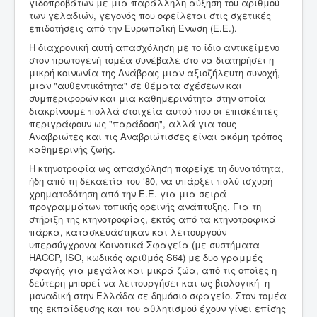
γιδοπροβάτων με μια παράλληλη αύξηση του αριθμού
των γελαδιών, γεγονός που οφείλεται στις σχετικές
επιδοτήσεις από την Ευρωπαϊκή Ένωση (Ε.Ε.).
Η διαχρονική αυτή απασχόληση με το ίδιο αντικείμενο
στον πρωτογενή τομέα συνέβαλε στο να διατηρήσει η
μικρή κοινωνία της Ανάβρας μιαν αξιοζήλευτη συνοχή,
μιαν "αυθεντικότητα" σε θέματα σχέσεων και
συμπεριφορών και μια καθημερινότητα στην οποία
διακρίνουμε πολλά στοιχεία αυτού που οι επισκέπτες
περιγράφουν ως "παράδοση", αλλά για τους
Αναβριώτες και τις Αναβριώτισσες είναι ακόμη τρόπος
καθημερινής ζωής.
Η κτηνοτροφία ως απασχόληση παρείχε τη δυνατότητα,
ήδη από τη δεκαετία του ’80, να υπάρξει πολύ ισχυρή
χρηματοδότηση από την Ε.Ε. για μια σειρά
προγραμμάτων τοπικής ορεινής ανάπτυξης. Για τη
στήριξη της κτηνοτροφίας, εκτός από τα κτηνοτροφικά
πάρκα, κατασκευάστηκαν και λειτουργούν
υπερσύγχρονα Κοινοτικά Σφαγεία (με συστήματα
HACCP, ISO, κωδικός αριθμός S64) με δυο γραμμές
σφαγής για μεγάλα και μικρά ζώα, από τις οποίες η
δεύτερη μπορεί να λειτουργήσει και ως βιολογική -η
μοναδική στην Ελλάδα σε δημόσιο σφαγείο. Στον τομέα
της εκπαίδευσης και του αθλητισμού έχουν γίνει επίσης