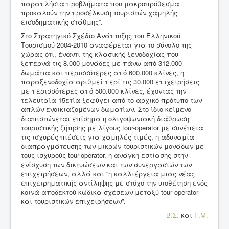
παραπλήσια προβλήματα που μακροπρόθεσμα
προκαλούν την προσέλκυση τουριστών χαμηλής
εισοδηματικής στάθμης”.
Στο Στρατηγικό Σχέδιο Ανάπτυξης του Ελληνικού
Τουρισμού 2004-2010 αναφέρεται για το σύνολο της
χώρας ότι, έναντι της κλασικής ξενοδοχίας που
ξεπερνά τις 8.000 μονάδες με πάνω από 312.000
δωμάτια και περισσότερες από 600.000 κλίνες, η
παραξενοδοχία αριθμεί περί τις 30.000 επιχειρήσεις
με περισσότερες από 500.000 κλίνες, έχοντας την
τελευταία 15ετία ξεφύγει από το αρχικό πρότυπο των
απλών ενοικιαζομένων δωματίων. Στο ίδιο κείμενο
διαπιστώνεται επίσημα η ολιγοψωνιακή διάθρωση
τουριστικής ζήτησης με λίγους tour-operator με συνέπεια
τις
ισχυρές πιέσεις για χαμηλές τιμές, η αδυναμία
διαπραγμάτευσης των μικρών τουριστικών μονάδων με
τους ισχυρούς tour-operator, η ανάγκη εστίασης
στην
ενίσχυση των δικτυώσεων και των συνεργασιών των
επιχειρήσεων, αλλά και “η καλλιέργεια μιας νέας
επιχειρηματικής αντίληψης με στόχο την υιοθέτηση ενός
κοινά αποδεκτού κώδικα σχέσεων μεταξύ tour operator
και τουριστικών επιχειρήσεων”.
Β.Σ.
και
Γ.Μ.