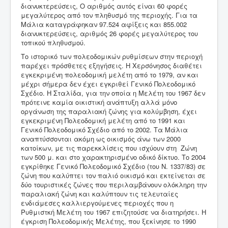
διανυκτερεύσεις, Ο αριθμός αυτός είναι 60 φορές
μεγαλύτερος από τον πληθυσμό της περιοχής. Για τα
Μάλια καταγράφηκαν 97.524 αφίξεις και 855.002
διανυκτερεύσεις, αριθμός 26 φορές μεγαλύτερος του
τοπικού πληθυσμού.
Το ιστορικό των πολεοδομικών ρυθμίσεων στην περιοχή
παρέχει πρόσθετες εξηγήσεις. Η Χερσόνησος διαθέτει
εγκεκριμένη πολεοδομική μελέτη από το 1979, αν και
μέχρι σήμερα δεν έχει εγκριθεί Γενικό Πολεοδομικό
Σχέδιο. Η Σταλίδα, για την οποία η Μελέτη του 1967 δεν
πρότεινε καμία οικιστική ανάπτυξη αλλά μόνο
οργάνωση της παραλιακή ζώνης για κολύμβηση, έχει
εγκεκριμένη Πολεοδομική μελέτη από το 1991 και
Γενικό Πολεοδομικό Σχέδιο από το 2002. Τα Μάλια
αναπτύσσονται ακόμη ως οικισμός άνω των 2000
κατοίκων, με τις παρεκκλίσεις που ισχύουν στη Ζώνη
των 500 μ. και στο χαρακτηρισμένο οδικό δίκτυο. Το 2004
εγκρίθηκε Γενικό Πολεοδομικό Σχέδιο (του Ν. 1337/83) σε
ζώνη που καλύπτει τον παλιό οικισμό και εκτείνεται σε
δύο τουριστικές ζώνες που περιλαμβάνουν ολόκληρη την
παραλιακή ζώνη και καλύπτουν τις τελευταίες
ενδιάμεσες καλλιεργούμενες περιοχές που η
Ρυθμιστκή Μελέτη του 1967 επιζητούσε να διατηρήσει. Η
έγκριση Πολεοδομικής Μελέτης, που ξεκίνησε το 1990