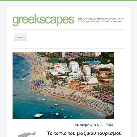
Εναλλαγή
πλοήγησης
Αρχική σελίδα
>
Κατηγορίες ανάλυσης τοπίων
>
Τοπία – θέσεις
>
Ν. ΗΡΑΚΛΕΙΟΥ
>
Το τοπίο του μαζικού τουρισμού στα Μάλια της
Κρήτης
Φωτογραφία Ν.Δ., 2003.
Το τοπίο του μαζικού τουρισμού