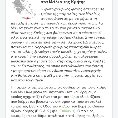
στα Μάλια της Κρήτης
Ο φωτογραφικός φακός εστιάζει σε
τμήμα της παραλίας των Μαλίων,
αποτυπώνοντας με σαφήνεια τη
μεγάλη ένταση των τουριστικών δραστηριοτήτων. Τα
Μάλια είναι ένα από τα πλέον γνωστά τουριστικά
θέρετρα της Κρήτης και βρίσκονται σε απόσταση 37
χλμ. ανατολικά της πόλης του Ηρακλείου. Στην τυπικά
όμορφη, αν και εκτεθειμένη σε ισχυρούς ΒΔ ανέμους,
παραλία της αεροφωτογραφίας κυριαρχούν μικρές
και μεγάλες ξενοδοχειακές μονάδες, χτισμένες “πάνω
στο κύμα”. Την εικόνα συμπληρώνει το πολύχρωμο
μωσαϊκό που σχηματίζουν στην αμμουδιά οι ομπρέλες
και οι ξαπλώστρες, το οποίο καταδηλώνει την έντονη
εμπορευματοποίηση των δραστηριοτήτων αναψυχής
στη θάλασσα και, μαζί με αυτήν, την κυριαρχία του
μαζικού τουρισμού.
Η παραλία της φωτογραφίας συνδέεται με τον οικισμό
των Μαλίων μέσω του κεντρικού τοπικού δρόμου, ο
οποίος σχηματίζει ένα ταυ με τον κύριο οδικό άξονα
που διέρχεται βόρεια του οικισμού και που αποτελεί
τμήμα της Εθνικής Οδού του νησιού, του Βόρειου Οδικού
Άξονα Κρήτης (Β.Ο.Α.Κ.) (βλ.
Εικόνα 1
). Ο παλιός
οικισμός επεκτάθηκε σταδιακά κατά μήκος του δρόμου