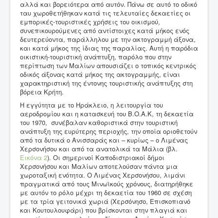
αλλά και βορειότερα από αυτόν. Πάνω σε αυτό το οδικό
ταυ χωροθετήθηκαν κατά τις τελευταίες δεκαετίες οι
εμπορικές-τουριστικές χρήσεις του οικισμού,
συνεπικουρούμενες από αντίστοιχες κατά μήκος ενός
δευτερεύοντα, παράλληλου με την ακτογραμμή άξονα,
και κατά μήκος της ίδιας της παραλίας. Αυτή η παρόδια
οικιστική-τουριστική ανάπτυξη, παρόλο που στην
περίπτωση των Μαλίων απουσιάζει ο τοπικός κεντρικός
οδικός άξονας κατά μήκος της ακτογραμμής, είναι
χαρακτηριστική της έντονης τουριστικής ανάπτυξης στη
βόρεια Κρήτη.
Η εγγύτητα με το Ηράκλειο, η λειτουργία του
αεροδρομίου και η κατασκευή του Β.Ο.Α.Κ, τη δεκαετία
του 1970, συνέβαλαν καθοριστικά στην τουριστική
ανάπτυξη της ευρύτερης περιοχής, την οποία οριοθετούν
από τα δυτικά ο Ανισσαράς και – κυρίως – ο Λιμένας
Χερσονήσου και από τα ανατολικά τα Μάλια (βλ.
Εικόνα 2
). Οι σημερινοί Καποδιστριακοί δήμοι
Χερσονήσου και Μαλίων αποτελούσαν πάντα μια
χωροταξική ενότητα. Ο Λιμένας Χερσονήσου, λιμάνι
πραγματικά από τους Μινωϊκούς χρόνους, διατηρήθηκε
με αυτόν το ρόλο μέχρι τη δεκαετία του 1960 σε σχέση
με τα τρία γειτονικά χωριά (Χερσόνησο, Επισκοπιανό
και Κουτουλουφάρι) που βρίσκονται στην πλαγιά και