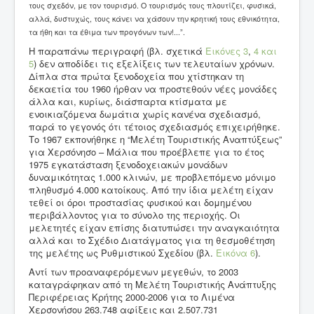
τους σχεδόν, με τον τουρισμό. Ο τουρισμός τους πλουτίζει, φυσικά,
αλλά, δυστυχώς, τους κάνει να χάσουν την κρητική τους εθνικότητα,
τα ήθη και τα έθιμα των προγόνων των!...”.
Η παραπάνω περιγραφή (βλ. σχετικά
Εικόνες 3
,
4
και
5
) δεν αποδίδει τις εξελίξεις των τελευταίων χρόνων.
Δίπλα στα πρώτα ξενοδοχεία που χτίστηκαν τη
δεκαετία του 1960 ήρθαν να προστεθούν νέες μονάδες
άλλα και, κυρίως, διάσπαρτα κτίσματα με
ενοικιαζόμενα δωμάτια χωρίς κανένα σχεδιασμό,
παρά το γεγονός ότι τέτοιος σχεδιασμός επιχειρήθηκε.
Το 1967 εκπονήθηκε η “Μελέτη Τουριστικής Αναπτύξεως”
για Χερσόνησο – Μάλια που προέβλεπε για το έτος
1975 εγκατάσταση ξενοδοχειακών μονάδων
δυναμικότητας 1.000 κλινών, με προβλεπόμενο μόνιμο
πληθυσμό 4.000 κατοίκους. Από την ίδια μελέτη είχαν
τεθεί οι όροι προστασίας φυσικού και δομημένου
περιβάλλοντος για το σύνολο της περιοχής. Οι
μελετητές είχαν επίσης διατυπώσει την αναγκαιότητα
αλλά και το Σχέδιο Διατάγματος για τη θεσμοθέτηση
της μελέτης ως Ρυθμιστικού Σχεδίου (βλ.
Εικόνα 6
).
Αντί των προαναφερόμενων μεγεθών, το 2003
καταγράφηκαν από τη Μελέτη Τουριστικής Ανάπτυξης
Περιφέρειας Κρήτης 2000-2006 για το Λιμένα
Χερσονήσου 263.748 αφίξεις και 2.507.731