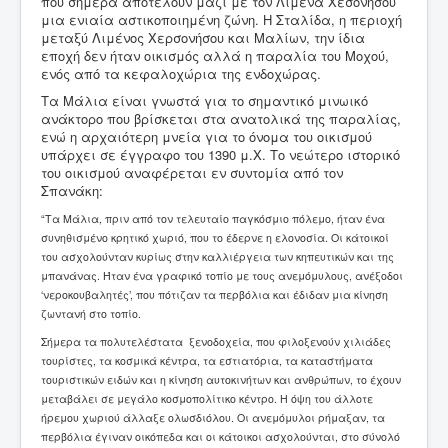
που σήμερα αποτελούν μαζί με τον Λιμένα Χεσονήσου
μια ενιαία αστικοποιημένη ζώνη. Η Σταλίδα, η περιοχή
μεταξύ Λιμένος Χερσονήσου και Μαλίων, την ίδια
εποχή δεν ήταν οικισμός αλλά η παραλία του Μοχού,
ενός από τα κεφαλοχώρια της ενδοχώρας.
Τα Μάλια είναι γνωστά για το σημαντικό μινωικό
ανάκτορο που βρίσκεται στα ανατολικά της παραλίας,
ενώ η αρχαιότερη μνεία για το όνομα του οικισμού
υπάρχει σε έγγραφο του 1390 μ.Χ. Το νεώτερο ιστορικό
του οικισμού αναφέρεται εν συντομία από τον
Σπανάκη:
“Τα Μάλια, πριν από τον τελευταίο παγκόσμιο πόλεμο, ήταν ένα
συνηθισμένο κρητικό χωριό, που το έδερνε η ελονοσία. Οι κάτοικοί
του ασχολούνταν κυρίως στην καλλιέργεια των κηπευτικών και της
μπανάνας. Ήταν ένα γραφικό τοπίο με τους ανεμόμυλους, ανέξοδοι
‘νεροκουβαλητές’, που πότιζαν τα περβόλια και έδιδαν μια κίνηση
ζωντανή στο τοπίο.
Σήμερα τα πολυτελέστατα ξενοδοχεία, που φιλοξενούν χιλιάδες
τουρίστες, τα κοσμικά κέντρα, τα εστιατόρια, τα καταστήματα
τουριστικών ειδών και η κίνηση αυτοκινήτων και ανθρώπων, το έχουν
μεταβάλει σε μεγάλο κοσμοπολίτικο κέντρο. Η όψη του άλλοτε
ήρεμου χωριού άλλαξε ολωσδιόλου. Οι ανεμόμυλοι ρήμαξαν, τα
περβόλια έγιναν οικόπεδα και οι κάτοικοι ασχολούνται, στο σύνολό