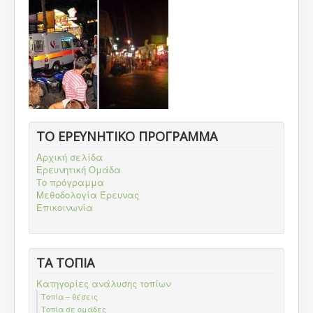
ΤΟ ΕΡΕΥΝΗΤΙΚΟ ΠΡΟΓΡΑΜΜΑ
Αρχική σελίδα
Ερευνητική Ομάδα
Το πρόγραμμα
Μεθοδολογία Έρευνας
Επικοινωνία
ΤΑ ΤΟΠΙΑ
Κατηγορίες ανάλυσης τοπίων
Τοπία – θέσεις
Τοπία σε ομάδες