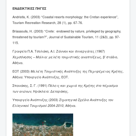
ΕΝΔΕΙΚΤΙΚΕΣ
ΠΗΓΕΣ
Andriotis, K. (2003) “Coastal resorts morphology: the Cretan experience”,
Tourism Recreation Research, 28 (1), pp. 67-76.
Briassoulis, H. (2003) “
Crete
: endowed by nature, privileged by geography,
threatened by tourism?”, Journal of Sustainable Tourism, 11 (2&3), pp. 97-
115.
Γραφείο Π.Α. Τσολάκη, Α.Ι. Ζάννου και συνεργάτες (1967)
Χερσόνησος – Μάλια: μελέτη τουριστικής αναπτύξεως
, β’ στάδιο,
Αθήνα.
ΕΟΤ (2003)
Μελέτη Τουριστικής Ανάπτυξης της Περιφέρειας Κρήτης
,
Αθήνα: Υπουργείο Ανάπτυξης, ΕΟΤ.
Σπανάκης, Σ. Γ. (1991)
Πόλεις και χωριά της Κρήτης στο πέρασμα
των αιώνων
, Ηράκλειο: Δετοράκης.
Υπουργείο Ανάπτυξης (2003)
Στρατηγικό Σχέδιο Ανάπτυξης του
Ελληνικού Τουρισμού 2004-2010
, Αθήνα.