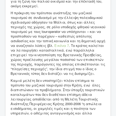
για τη ζώνη του παλιού οικισμού και την επέκτασή του,
ακόμη εκκρεμεί.
Η πρόκριση του πρότυπου ανάπτυξης του μαζικού
τουρισμού σε συνδυασμό με την έλλειψη πολεοδομικού
σχεδιασμού οδήγησαν τα Μάλια, όπως και άλλες
περιοχές της χώρας, σε ρόλο υποδοχής φθηνού νεανικού
τουρισμού με τους tour-operator να υπόσχονται – και να
προσπαθούν να παρέχουν – καθεστώς απόλυτης
ασυδοσίας και την τοπική κοινωνία και τη δημοτική αρχή
να αναζητούν λύσεις (βλ.
Εικόνα 7
. Το κράτος καλείται
να λειτουργήσει κατασταλτικά, ενώ παράλληλα
επιχειρεί την κινητοποίηση της Βρετανικής Πρεσβείας,
χώρας προέλευσης μεγάλου ποσοστού των επισκεπτών
της περιοχής, παράγοντες της οποίας επισκέπτονται τις
“πληγείσες περιοχές”, την ίδια στιγμή που ο ίδιος ο
Βρετανικός τύπος δεν διστάζει να τις δυσφημίζει.
Καμιά μελέτη δεν υποστηρίζει πλέον επίσημα το
πρότυπο του μαζικού τουρισμού στην Κρήτη, ενώ όλες
διαπιστώνουν τα προβλήματα. Στην ύπαρξη τουριστικών
καταλυμάτων που δεν διαθέτουν επίσημη άδεια
λειτουργίας αποδίδεται από τη Μελέτη Τουριστικής
Ανάπτυξης Περιφέρειας Κρήτης 2000-2006 “η απώλεια
εισοδήματος, οι χαμηλές τιμές και η ποιότητα των
υπηρεσιών, ο αθέμιτος ανταγωνισμός και άλλα