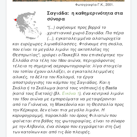
Φωτογραφία Γ.Κ., 2001.
Σαγιάδα: η καθημερινότητα στα
σύνορα
"(...) αφήνουμε προς βορρά το
χριστιανικό χωριό Σαγιάδα. Πιο πέρα
(...), εγκαταλειμμένα αλατωρυχεία
και ευρύχωρες λιμνοθάλασσες. Φτάνουμε στη σκάλα,
που είναι το μεγάλο λιμάνι της ακτοπλοΐας της
Θεσπρωτίας", γράφει ο Πουκεβίλ που επισκέφτηκε την
Ελλάδα στα τέλη του 18ου αιώνα, περιγράφοντας
τέλεια τη σημερινή αεροφωτογραφία: λίγα στοιχεία
του τοπίου έχουν αλλάξει, οι εγκαταλελειμμένες
αλυκές, το δέλτα του Καλαμά, τα έργα
αποστράγγισης του κάμπου της Σαγιάδας. Και η
Σκάλα ή το Σκάλωμα (κατά τους ντόπιους) ή η
Bastia
(κατά τους Ενετούς) (βλ.
Εικόνα 1
)
, ένα κεντρικό λιμάνι
του 15ου αιώνα με εμπορεύματα να μεταφέρονται
από τα Γιάννενα, τη Μακεδονία και τη Θεσσαλία προς
την Κέρκυρα, δεν είναι πια μεγάλο λιμάνι. Η
κορυφογραμμή, παρακλάδι του όρους Φιλιατών που
φαίνεται στο βάθος της φωτογραφίας, είναι το σύνορο
με την Αλβανία, ένα σύνορο που εγγράφεται στη ζωή
των κατοίκων και από τις δύο πλευρές.