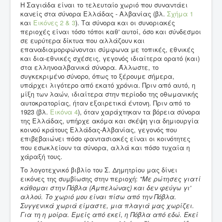
Η Σαγιάδα είναι το τελευταίο χωριό που συναντάει
κανείς στα σύνορα Ελλάδας - Αλβανίας (βλ.
Σχήμα 1
και
Εικόνες 2
& 3
). Τα σύνορα και οι συνοριακές
περιοχές είναι τόσο τόποι καθ' αυτοί, όσο και σύνδεσμοι
σε ευρύτερα δίκτυα που αλλάζουν και
επαναδιαμορφώνονται σύμφωνα με τοπικές, εθνικές
και δια-εθνικές σχέσεις, γεγονός ιδιαίτερα ορατό (και)
στα ελληνοαλβανικά σύνορα. Άλλωστε, το
συγκεκριμένο σύνορο, όπως το ξέρουμε σήμερα,
υπάρχει λιγότερο από εκατό χρόνια. Πριν από αυτό, η
μίξη των λαών, ιδιαίτερα στην περίοδο της οθωμανικής
αυτοκρατορίας, ήταν εξαιρετικά έντονη. Πριν από το
1923 (βλ.
Εικόνα 4
), όταν χαράχτηκαν τα βόρεια σύνορα
της Ελλάδας, υπήρχε ακόμα και σκέψη για δημιουργία
κοινού κράτους Ελλάδας-Αλβανίας, γεγονός που
επιβεβαιώνει πόσο φαντασιακές είναι οι κοινότητες
που εσωκλείουν τα σύνορα, αλλά και πόσο τυχαία η
χάραξή τους.
Το λογοτεχνικό βιβλίο του Σ. Δημητρίου μας δίνει
εικόνες της συμβίωσης στην περιοχή:
"Με ρώτησες γιατί
κάθομαι στην Πόβλα (Αμπελώνας) και δεν φεύγω γι'
αλλού. Το χωριό μου είναι πίσω από την Πόβλα.
Συγγενικά χωριά είμαστε, μια πλαγιά μας χωρίζει.
Για τη η μοίρα. Εμείς από εκεί, η Πόβλα από εδώ. Εκεί