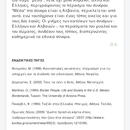
Έλληνες, περιγράφοντας το πέρασμα του συνόρου.
"Μέσα" στο σύνορο είναι η Αλβανία, περικλείεται από
αυτό, ενώ ταυτόχρονα είναι ένας τόπος οικείος και για
τους δύο λαούς. Οι μνήμες των κατοίκων των συνόρων -
Ελλήνων και Αλβανών -, τα περάσματα του μυαλού και
του σώματος, συνδέουν τους τόπους, διαπερνώντας
καθημερινά τα εθνικά σύνορα.
Ο.Λ.
ΕΝΔΕΙΚΤΙΚΕΣ ΠΗΓΕΣ
Άντερσον, Μ. (1998)
Φαντασιακές κοινότητες: στοχασμοί για τις
απαρχές και τη διάδοση του εθνικισμού
, Αθήνα: Νεφέλη.
Δημητρίου, Σ. (2002)
Τους τα λέει ο θεός
, Αθήνα: Μεταίχμιο.
Martinez, O. (1994)
Border People. Life and Society in the U.S.-Mexico
Borderlands
, Tuscon: The University of Arizona Press.
Πουκεβίλ, Φ. (1994)
Ταξίδι στην Ελλάδα. Ήπειρος
, Αθήνα: Τολίδη.
Πρωινός Λόγος
(2009) "Δώστε πράσινη κάρτα στους
λαθρομετανάστες που ζουν στα σύνορα", 03/07 (http://www.e-
konitsa.gr/a/content/view/952/2/, πρόσβαση 12/10/09).