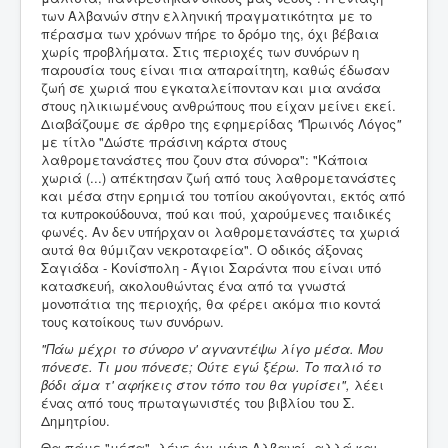
των Αλβανών στην ελληνική πραγματικότητα με το
πέρασμα των χρόνων πήρε το δρόμο της, όχι βέβαια
χωρίς προβλήματα. Στις περιοχές των συνόρων η
παρουσία τους είναι πια απαραίτητη, καθώς έδωσαν
ζωή σε χωριά που εγκαταλείπονταν και μια ανάσα
στους ηλικιωμένους ανθρώπους που είχαν μείνει εκεί.
Διαβάζουμε σε άρθρο της εφημερίδας
"
Πρωινός Λόγος
"
με τίτλο "Δώστε πράσινη κάρτα στους
λαθρομετανάστες που ζουν στα σύνορα": "Κάποια
χωριά (...) απέκτησαν ζωή από τους λαθρομετανάστες
και μέσα στην ερημιά του τοπίου ακούγονται, εκτός από
τα κυπροκούδουνα, πού και πού, χαρούμενες παιδικές
φωνές. Αν δεν υπήρχαν οι λαθρομετανάστες τα χωριά
αυτά θα θύμιζαν νεκροταφεία". Ο οδικός άξονας
Σαγιάδα - Κονίσπολη - Άγιοι Σαράντα που είναι υπό
κατασκευή, ακολουθώντας ένα από τα γνωστά
μονοπάτια της περιοχής, θα φέρει ακόμα πιο κοντά
τους κατοίκους των συνόρων.
"Πάω μέχρι το σύνορο ν' αγναντέψω λίγο μέσα. Μου
πόνεσε. Τι μου πόνεσε; Ούτε εγώ ξέρω. Το παλιό το
βόδι άμα τ' αφήκεις στον τόπο του θα γυρίσει",
λέει
ένας από τους πρωταγωνιστές του βιβλίου του Σ.
Δημητρίου.
Θα πάμε "μέσα", λένε όχι μόνο Αλβανοί, αλλά και