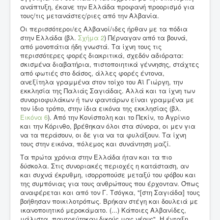
ανάπτυξη, έκανε την Ελλάδα προφανή προορισμό για
τους/τις μετανάστες/ριες από την Αλβανία.
Οι περισσότεροι/ες Αλβανοί/ιδες ήρθαν με τα πόδια
στην Ελλάδα (βλ.
Σχήμα 2
) Πέρναγαν από τα βουνά,
από μονοπάτια ήδη γνωστά. Τα ίχνη τους τις
περισσότερες φορές διακριτικά, σχεδόν αδιόρατα:
σκισμένα διαβατήρια, πιστοποιητικά γέννησης, στάχτες
από φωτιές στο δάσος, άλλες φορές έντονα,
ανεξίτηλα γραμμένα στον τοίχο του Αϊ Γιώργη, την
εκκλησία της Παλιάς Σαγιάδας. Αλλά και τα ίχνη των
συνοριοφυλάκων ή των φαντάρων είναι γραμμένα με
τον ίδιο τρόπο, στην ίδια εικόνα της εκκλησίας (βλ.
Εικόνα 6
). Από την Κονίσπολη και το Πεκίν, το Αγρίνιο
και την Κόρινθο, βρέθηκαν όλοι στα σύνορα, οι μεν για
να τα περάσουν, οι δε για να τα φυλάξουν. Τα ίχνη
τους στην εικόνα, πόλεμος και συνάντηση μαζί.
Τα πρώτα χρόνια στην Ελλάδα ήταν και τα πιο
δύσκολα. Στις συνοριακές περιοχές η κατάσταση, αν
και συχνά έκρυθμη, ισορροπούσε μεταξύ του φόβου και
της συμπόνιας για τους ανθρώπους που έρχονταν. Όπως
αναφέρεται και από τον Γ. Τσόγκα, "[στη Σαγιάδα] τους
βοήθησαν ποικιλοτρόπως. Βρήκαν στέγη και δουλειά με
ικανοποιητικό μεροκάματο. (...) Κάποιες Αλβανίδες,
μάλιστα, παντρεύτηκαν δικούς μας νέους". Η ένταξη