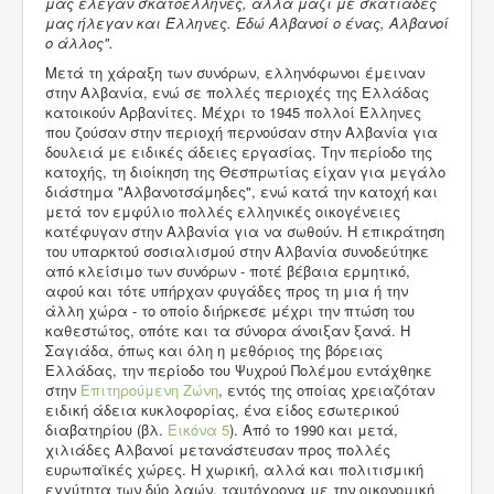
μας έλεγαν σκατοέλληνες, αλλά μαζί με σκατιάδες
μας ήλεγαν και Έλληνες. Εδώ Αλβανοί ο ένας, Αλβανοί
ο άλλος".
Μετά τη χάραξη των συνόρων, ελληνόφωνοι έμειναν
στην Αλβανία, ενώ σε πολλές περιοχές της Ελλάδας
κατοικούν Αρβανίτες. Μέχρι το 1945 πολλοί Έλληνες
που ζούσαν στην περιοχή περνούσαν στην Αλβανία για
δουλειά με ειδικές άδειες εργασίας. Την περίοδο της
κατοχής, τη διοίκηση της Θεσπρωτίας είχαν για μεγάλο
διάστημα "Αλβανοτσάμηδες", ενώ κατά την κατοχή και
μετά τον εμφύλιο πολλές ελληνικές οικογένειες
κατέφυγαν στην Αλβανία για να σωθούν. Η επικράτηση
του υπαρκτού σοσιαλισμού στην Αλβανία συνοδεύτηκε
από κλείσιμο των συνόρων - ποτέ βέβαια ερμητικό,
αφού και τότε υπήρχαν φυγάδες προς τη μια ή την
άλλη χώρα - το οποίο διήρκεσε μέχρι την πτώση του
καθεστώτος, οπότε και τα σύνορα άνοιξαν ξανά. Η
Σαγιάδα, όπως και όλη η μεθόριος της βόρειας
Ελλάδας, την περίοδο του Ψυχρού Πολέμου εντάχθηκε
στην
Επιτηρούμενη Ζώνη
, εντός της οποίας χρειαζόταν
ειδική άδεια κυκλοφορίας, ένα είδος εσωτερικού
διαβατηρίου (βλ.
Εικόνα 5
). Από το 1990 και μετά,
χιλιάδες Αλβανοί μετανάστευσαν προς πολλές
ευρωπαϊκές χώρες. Η χωρική, αλλά και πολιτισμική
εγγύτητα των δύο λαών, ταυτόχρονα με την οικονομική