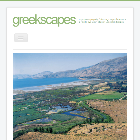
Εναλλαγή
πλοήγησης
Αρχική σελίδα
>
Κατηγορίες ανάλυσης τοπίων
>
Τοπία – θέσεις
>
Ν. ΘΕΣΠΡΩΤΙΑΣ
>
Σαγιάδα: η καθημερινότητα στα σύνορα