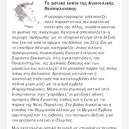
Το αστικό τοπίο της Ανατολικής
Θεσσαλονίκης
Η αεροφωτογραφία απεικονίζει
πολύ παραστατικά την ανατολική
επέκταση της πόλης, αναδεικνύοντας
το φυσικό της ανάγλυφο. Κεντρικά απεικονίζεται η
περιοχή "άρθρωσης" με το ιστορικό κέντρο (στα δεξιά),
που ξεκινά από το ύψωμα του δάσους του Σέιχ Σου με
το υπαίθριο θέατρο, κατηφορίζει στους άλλοτε
προσφυγικούς συνοικισμούς Ευαγγελίστριας και
Σαράντα Εκκλησιών, στις εγκαταστάσεις του
Πανεπιστημίου, της Διεθνούς Έκθεσης και των
μουσείων και καταλήγει στο μοναδικό πάρκο της πόλης
πάνω στη θάλασσα. Αριστερά απλώνεται η
ανατολική επέκταση που καταλαμβάνει όλο τον
πεδινό χώρο μαζί με το μικρό έμβολο
(Καραμπουρνάκι). Μέσα στον συμπαγή αστικό ιστό
διακρίνονται σαν "χαράδρες" οι μείζονες οδικές
αρτηρίες (Νέα Εγνατία), καθώς και η ζώνη με τα
πάρκα της Νέας Παραλίας. Στο βάθος διακρίνεται η
είσοδος του Θερμαϊκού κόλπου με το Μεγάλο Έμβολο
(αριστερά) και τις εκβολές των ποταμών (δεξιά), ενώ
τον ορίζοντα κλείνει ο Όλυμπος.
Μια εκτεταμένη αστική περιοχή με επιφάνεια περίπου