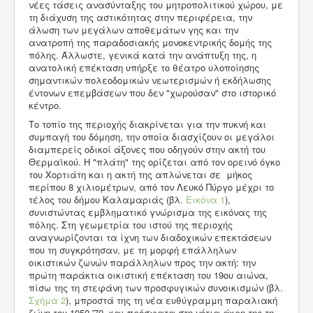
νέες τάσεις ανασύνταξης του μητροπολιτικού χώρου, με
τη διάχυση της αστικότητας στην περιφέρεια, την
άλωση των μεγάλων αποθεμάτων γης και την
ανατροπή της παραδοσιακής μονοκεντρικής δομής της
πόλης. Άλλωστε, γενικά κατά την ανάπτυξη της, η
ανατολική επέκταση υπήρξε το θέατρο υλοποίησης
σημαντικών πολεοδομικών νεωτερισμών ή εκδήλωσης
έντονων επεμβάσεων που δεν "χωρούσαν"
στο ιστορικό
κέντρο.
Το τοπίο της περιοχής διακρίνεται για την πυκνή και
συμπαγή του δόμηση, την οποία διασχίζουν οι μεγάλοι
διαμπερείς οδικοί άξονες που οδηγούν στην ακτή του
Θερμαϊκού. Η "πλάτη" της ορίζεται από τον ορεινό όγκο
του Χορτιάτη και η ακτή της απλώνεται σε μήκος
περίπου 8 χιλιομέτρων, από τον Λευκό Πύργο μέχρι το
τέλος του δήμου Καλαμαριάς (βλ.
Εικόνα 1
),
συνιστώντας εμβληματικό γνώρισμα της εικόνας της
πόλης. Στη γεωμετρία του ιστού της περιοχής
αναγνωρίζονται τα ίχνη των διαδοχικών επεκτάσεων
που τη συγκρότησαν, με τη μορφή επάλληλων
οικιστικών ζωνών παράλληλων προς την ακτή: την
πρώτη παράκτια οικιστική επέκταση του 19ου αιώνα,
πίσω της τη στεφάνη των προσφυγικών συνοικισμών (βλ.
Σχήμα 2
), μπροστά της τη νέα ευθύγραμμη παραλιακή
ζώνη του 1950-'70, και πρόσφατα στη νότια άκρη της τη