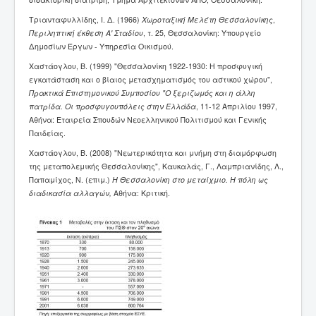
Τριανταφυλλίδης, Ι. Δ. (1966)
Χωροταξική Μελέτη Θεσσαλονίκης
,
Περιληπτική έκθεση Α' Σταδίου
, τ. 25, Θεσσαλονίκη: Υπουργείο
Δημοσίων Έργων - Υπηρεσία Οικισμού.
Χαστάογλου, Β. (1999) "Θεσσαλονίκη 1922-1930: Η προσφυγική
εγκατάσταση και ο βίαιος μετασχηματισμός του αστικού χώρου",
Πρακτικά Επιστημονικού Συμποσίου "
O
ξεριζωμός και η άλλη
πατρίδα. Οι προσφυγουπόλεις στην Ελλάδα
, 11-12 Απριλίου 1997,
Αθήνα: Εταιρεία Σπουδών Νεοελληνικού Πολιτισμού και Γενικής
Παιδείας.
Χαστάογλου, Β. (2008) "Νεωτερικότητα και μνήμη στη διαμόρφωση
της μεταπολεμικής Θεσσαλονίκης", Καυκαλάς, Γ., Λαμπριανίδης, Λ.,
Παπαμίχος, Ν. (επιμ.)
Η Θεσσαλονίκη στο μεταίχμιο. Η πόλη ως
διαδικασία αλλαγών,
Αθήνα: Κριτική.