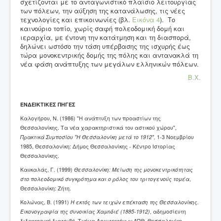
σχετίζονται με το ανταγωνιστικό πλαίσιο λειτουργίας
των πόλεων, την αύξηση της κατανάλωσης, τις νέες
τεχνολογίες και επικοινωνίες (βλ.
Εικόνα 4
). Το
καινούριο τοπίο, χωρίς σαφή πολεοδομική δομή και
ιεραρχία, με έντονη την κατάτμηση και τη διασπορά,
δηλώνει ωστόσο την τάση υπέρβασης της ισχυρής έως
τώρα μονοκεντρικής δομής της πόλης και αντανακλά τη
νέα φάση ανάπτυξης των μεγάλων ελληνικών πόλεων.
Β.Χ.
ΕΝΔΕΙΚΤΙΚΕΣ ΠΗΓΕΣ
Καλογήρου, Ν. (1986) "Η ανάπτυξη των προαστίων της
Θεσσαλονίκης. Τα νέα χαρακτηριστικά του αστικού χώρου",
Πρακτικά Συμποσίου "Η Θεσσαλονίκη μετά το 1912",
1-3 Νοεμβρίου
1985, Θεσσαλονίκη: Δήμος Θεσσαλονίκης - Κέντρο Ιστορίας
Θεσσαλονίκης.
Καυκαλάς, Γ. (1999)
Θεσσαλονίκη: Μείωση της μονοκεντρικότητας
στο πολεοδομικό συγκρότημα και ο ρόλος του τριτογενούς τομέα
,
Θεσσαλονίκη: Ζήτη.
Κολώνας, Β. (1991)
Η εκτός των τειχών επέκταση της Θεσσαλονίκης.
Εικονογραφία της συνοικίας Xαμnδιέ (1885-1912)
, αδημοσίευτη
διδακτορική διατριβή, Τμήμα Αρχιτεκτόνων ΑΠΘ, Θεσσαλονίκη.