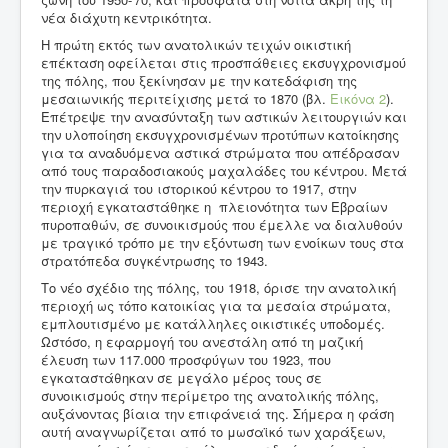
νέα διάχυτη κεντρικότητα.
Η πρώτη εκτός των ανατολικών τειχών οικιστική
επέκταση οφείλεται στις προσπάθειες εκσυγχρονισμού
της πόλης, που ξεκίνησαν με την κατεδάφιση της
μεσαιωνικής περιτείχισης μετά το 1870 (βλ.
Εικόνα 2
).
Επέτρεψε την ανασύνταξη των αστικών λειτουργιών και
την υλοποίηση εκσυγχρονισμένων προτύπων κατοίκησης
για τα αναδυόμενα αστικά στρώματα που απέδρασαν
από τους παραδοσιακούς μαχαλάδες του κέντρου. Μετά
την πυρκαγιά του ιστορικού κέντρου το 1917, στην
περιοχή εγκαταστάθηκε η πλειονότητα των Εβραίων
πυροπαθών, σε συνοικισμούς που έμελλε να διαλυθούν
με τραγικό τρόπο με την εξόντωση των ενοίκων τους στα
στρατόπεδα συγκέντρωσης το 1943.
Το νέο σχέδιο της πόλης, του 1918, όρισε την ανατολική
περιοχή ως τόπο κατοικίας για τα μεσαία στρώματα,
εμπλουτισμένο με κατάλληλες οικιστικές υποδομές.
Ωστόσο, η εφαρμογή του ανεστάλη από τη μαζική
έλευση των 117.000 προσφύγων του 1923, που
εγκαταστάθηκαν σε μεγάλο μέρος τους σε
συνοικισμούς στην περίμετρο της ανατολικής πόλης,
αυξάνοντας βίαια την επιφάνειά της. Σήμερα η φάση
αυτή αναγνωρίζεται από το μωσαϊκό των χαράξεων,