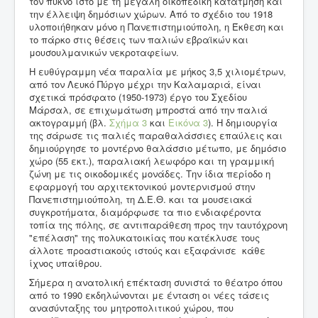
τον πυκνό ιστό με τη μεγάλη οικοπεδική κατάτμηση και
την έλλειψη δημόσιων χώρων. Από το σχέδιο του 1918
υλοποιήθηκαν μόνο η Πανεπιστημιούπολη, η Έκθεση και
το πάρκο στις θέσεις των παλιών εβραϊκών και
μουσουλμανικών νεκροταφείων.
Η ευθύγραμμη νέα παραλία με μήκος 3,5 χιλιομέτρων,
από τον Λευκό Πύργο μέχρι την Καλαμαριά, είναι
σχετικά πρόσφατο (1950-1973) έργο του Σχεδίου
Μάρσαλ, σε επιχωμάτωση μπροστά από την παλιά
ακτογραμμή (βλ.
Σχήμα 3
και
Εικόνα 3
). Η δημιουργία
της σάρωσε τις παλιές παραθαλάσσιες επαύλεις και
δημιούργησε το μοντέρνο θαλάσσιο μέτωπο, με δημόσιο
χώρο (55 εκτ.), παραλιακή λεωφόρο και τη γραμμική
ζώνη με τις οικοδομικές μονάδες. Την ίδια περίοδο η
εφαρμογή του αρχιτεκτονικού μοντερνισμού στην
Πανεπιστημιούπολη, τη Δ.E.Θ. και τα μουσειακά
συγκροτήματα, διαμόρφωσε τα πιο ενδιαφέροντα
τοπία της πόλης, σε αντιπαράθεση προς την ταυτόχρονη
"επέλαση" της πολυκατοικίας που κατέκλυσε τους
άλλοτε προαστιακούς ιστούς και εξαφάνισε κάθε
ίχνος υπαίθρου.
Σήμερα η ανατολική επέκταση συνιστά το θέατρο όπου
από το 1990 εκδηλώνονται με ένταση οι νέες τάσεις
ανασύνταξης του μητροπολιτικού χώρου, που