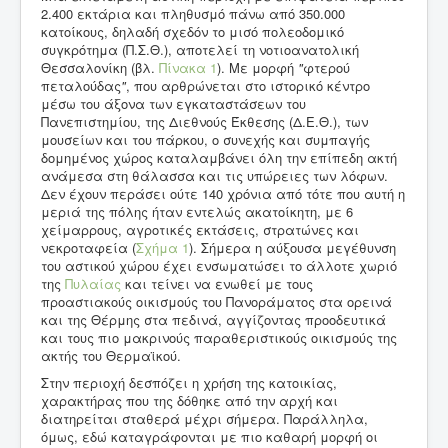
2.400 εκτάρια και πληθυσμό πάνω από 350.000
κατοίκους, δηλαδή σχεδόν το μισό πολεοδομικό
συγκρότημα (Π.Σ.Θ.), αποτελεί τη νοτιοανατολική
Θεσσαλονίκη (βλ.
Πίνακα 1
). Με μορφή
"
φτερού
πεταλούδας
"
, που αρθρώνεται στο ιστορικό κέντρο
μέσω του άξονα των εγκαταστάσεων του
Πανεπιστημίου, της Διεθνούς Έκθεσης (Δ.Ε.Θ.), των
μουσείων και του πάρκου, ο συνεχής και συμπαγής
δομημένος χώρος καταλαμβάνει όλη την επίπεδη ακτή
ανάμεσα στη θάλασσα και τις υπώρειες των λόφων.
Δεν έχουν περάσει ούτε 140 χρόνια από τότε που αυτή η
μεριά της πόλης ήταν εντελώς ακατοίκητη, με 6
χείμαρρους, αγροτικές εκτάσεις, στρατώνες και
νεκροταφεία (
Σχήμα 1
). Σήμερα η αύξουσα μεγέθυνση
του αστικού χώρου έχει ενσωματώσει το άλλοτε χωριό
της
Πυλαίας
και τείνει να ενωθεί με τους
προαστιακούς οικισμούς του Πανοράματος στα ορεινά
και της Θέρμης στα πεδινά, αγγίζοντας προοδευτικά
και τους πιο μακρινούς παραθεριστικούς οικισμούς της
ακτής του Θερμαϊκού.
Στην περιοχή δεσπόζει η χρήση της κατοικίας,
χαρακτήρας που της δόθηκε από την αρχή και
διατηρείται σταθερά μέχρι σήμερα. Παράλληλα,
όμως, εδώ καταγράφονται με πιο καθαρή μορφή οι