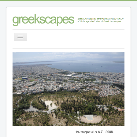
Εναλλαγή
πλοήγησης
Αρχική σελίδα
>
Κατηγορίες ανάλυσης τοπίων
>
Τοπία – θέσεις
>
Ν. ΘΕΣΣΑΛΟΝΙΚΗΣ
>
Το αστικό τοπίο της Ανατολικής Θεσσαλονίκης
Φωτογραφία Α.Σ., 2008.