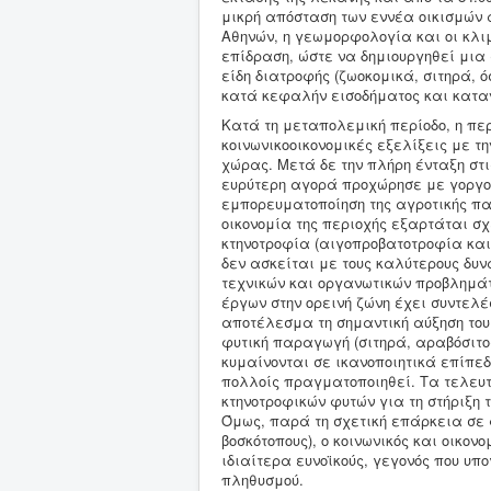
μικρή απόσταση των εννέα οικισμών 
Αθηνών, η γεωμορφολογία και οι κλ
επίδραση, ώστε να δημιουργηθεί μια
είδη διατροφής (ζωοκομικά, σιτηρά, 
κατά κεφαλήν εισοδήματος και κατα
Κατά τη μεταπολεμική περίοδο, η πε
κοινωνικοοικονομικές εξελίξεις με τ
χώρας. Μετά δε την πλήρη ένταξη στι
ευρύτερη αγορά προχώρησε με γοργού
εμπορευματοποίηση της αγροτικής πα
οικονομία της περιοχής εξαρτάται σ
κτηνοτροφία (αιγοπροβατοτροφία και 
δεν ασκείται με τους καλύτερους δυ
τεχνικών και οργανωτικών προβλημάτ
έργων στην ορεινή ζώνη έχει συντελέ
αποτέλεσμα τη σημαντική αύξηση του
φυτική παραγωγή (σιτηρά, αραβόσιτος
κυμαίνονται σε ικανοποιητικά επίπε
πολλοίς πραγματοποιηθεί. Τα τελευ
κτηνοτροφικών φυτών για τη στήριξη 
Όμως, παρά τη σχετική επάρκεια σε 
βοσκότοπους), ο κοινωνικός και οικο
ιδιαίτερα ευνοϊκούς, γεγονός που υπ
πληθυσμού.