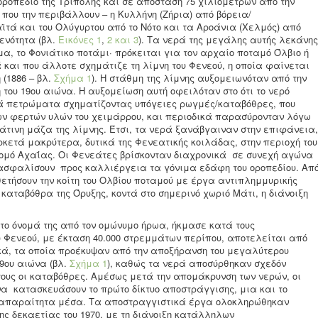
οροπέδιο της Τρίπολης και σε απόσταση 75 χιλιομέτρων από την
 που την περιβάλλουν – η Κυλλήνη (Ζήρια) από βόρεια/
αϊτά και του Ολύγυρτου από το Νότο και τα Αροάνια (Χελμός) από
ενότητα (βλ.
Εικόνες 1
,
2
και 3
). Τα νερά της μεγάλης αυτής λεκάνης
α, το Φονιάτικο ποτάμι· πρόκειται για τον αρχαίο ποταμό Όλβιο ή
 και που άλλοτε σχημάτιζε τη λίμνη του Φενεού, η οποία φαίνεται
 (1886 – βλ.
Σχήμα 1
). Η στάθμη της λίμνης αυξομειωνόταν από την
 του 19ου αιώνα. Η αυξομείωση αυτή οφειλόταν στο ότι το νερό
ά πετρώματα σχηματίζοντας υπόγειες ρωγμές/καταβόθρες, που
ν φερτών υλών του χειμάρρου, και περιοδικά παρασύρονταν λόγω
άτινη μάζα της λίμνης. Έτσι, τα νερά ξανάβγαιναν στην επιφάνεια,
κετά μακρύτερα, δυτικά της Φενεατικής κοιλάδας, στην περιοχή του
 νομό Αχαΐας. Οι Φενεάτες βρίσκονταν διαχρονικά σε συνεχή αγώνα
ξασφαλίσουν προς καλλιέργεια τα γόνιμα εδάφη του οροπεδίου. Απ
ετήσουν την κοίτη του Ολβίου ποταμού με έργα αντιπλημμυρικής
καταβόθρα της Όρυξης, κοντά στο σημερινό χωριό Μάτι, η διάνοιξη
 το όνομά της από τον ομώνυμο ήρωα, ήκμασε κατά τους
υ Φενεού, με έκταση 40.000 στρεμμάτων περίπου, αποτελείται από
κά, τα οποία προέκυψαν από την αποξήρανση του μεγαλύτερου
19ου αιώνα (βλ.
Σχήμα 1
), καθώς τα νερά αποσύρθηκαν σχεδόν
ους οι καταβόθρες. Αμέσως μετά την απομάκρυνση των νερών, οι
να κατασκευάσουν το πρώτο δίκτυο αποστράγγισης, μια και το
τα απαραίτητα μέσα. Τα αποστραγγιστικά έργα ολοκληρώθηκαν
ης δεκαετίας του 1970, με τη διάνοιξη κατάλληλων