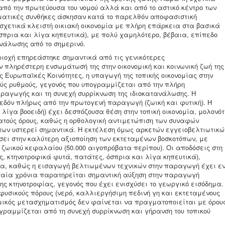
από την πρωτεύουσα του νομού αλλά και από το αστικό κέντρο των
ιματικές συνθήκες άσκησαν κατά το παρελθόν αποφασιστική
 σχετικά κλειστή οικιακή οικονομία με πλήρη επάρκεια στα βασικά
όσπρια και λίγα κηπευτικά), με πολύ χαμηλότερο, βέβαια, επίπεδο
νάλωσης από το σημερινό.
ριοχή επηρεάστηκε σημαντικά από τις γενικότερες
ην πληρέστερη ενσωμάτωσή της στην οικονομική και κοινωνική ζωή της
ς Ευρωπαϊκές Κοινότητες, η υπαγωγή της τοπικής οικονομίας στην
ς ρυθμούς, γεγονός που υπογραμμίζεται από την πλήρη
ραγωγής και τη συνεχή συρρίκνωση της ιδιοκατανάλωσης. Η
χεδόν πλήρως από την πρωτογενή παραγωγή (ζωική και φυτική). Η
λίγα βοοειδή) έχει δεσπόζουσα θέση στην τοπική οικονομία, μολονότ
νατούς όρους, καθώς η ορθολογική αντιμετώπιση των συναφών
ων υστερεί σημαντικά. Η εκτέλεση όμως αρκετών εγγειοβελτιωτικώ
σει στην καλύτερη αξιοποίηση των εκτεταμένων βοσκοτόπων, με
 ζωικού κεφαλαίου (50.000 αιγοπρόβατα περίπου). Οι αποδόσεις στη
, κτηνοτροφικά φυτά, πατάτες, όσπρια και λίγα κηπευτικά),
δα, καθώς η εισαγωγή βελτιωμένων τεχνικών στην παραγωγή έχει ε
ταία χρόνια παρατηρείται σημαντική αύξηση στην παραγωγή
της κτηνοτροφίας, γεγονός που έχει ενισχύσει το γεωργικό εισόδημα.
φυσικούς πόρους (νερό, καλλιεργήσιμη πεδινή γη και εκτεταμένους
νομικός μετασχηματισμός δεν φαίνεται να πραγματοποιείται με όρου
ογραμμίζεται από τη συνεχή συρρίκνωση και γήρανση του τοπικού