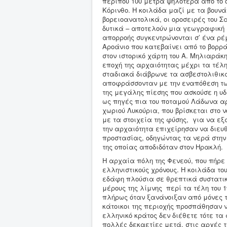
περίπου 100 μέτρα ψηλότερα από το 
Κόρινθο. Η κοιλάδα μαζί με τα βουνά
βορειοανατολικά, οι οροσειρές του Σ
δυτικά – αποτελούν μια γεωγραφική 
απορροής συγκεντρώνονται σ’ ένα ρέμ
Αροάνιο που κατεβαίνει από το βορρά
στον ιστορικό χάρτη του Α. Μηλιαράκη
εποχή της αρχαιότητας μέχρι τα τέλη
σταδιακά διάβρωνε τα ασβεστολιθικ
αποφράσσονταν με την εναπόθεση τω
της μεγάλης πίεσης που ασκούσε η υδ
ως πηγές πια του ποταμού Λάδωνα αρ
χωριού Λυκούρια, που βρίσκεται στο
με τα στοιχεία της φύσης, για να ε
την αρχαιότητα επιχείρησαν να διευθ
προστασίας, οδηγώντας τα νερά στην 
της οποίας αποδιδόταν στον Ηρακλή.
Η αρχαία πόλη της Φενεού, που πήρε
ελληνιστικούς χρόνους. Η κοιλάδα το
εδάφη πλούσια σε θρεπτικά συστατι
μέρους της λίμνης περί τα τέλη του 
πλήρως όταν ξανάνοιξαν από μόνες τ
κάτοικοι της περιοχής προσπάθησαν 
ελληνικό κράτος δεν διέθετε τότε 
πολλές δεκαετίες μετά, στις αρχές τ