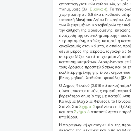
αποστραγγιστικών αυλακιών, χωρίς ω
πλημμύρες (βλ.
Εικόνα 4
). Το 1996 ο
χωρητικότητας 5,5 εκατ. κυβικών μέτ
ιστορική Μονή του Αγίου Γεωργίου. Α
των διευρυμένων καταβοθρών τελικά 
την αύξηση της αρδευόμενης έκτασης
ενίσχυση της αντιπλημμυρικής προστα
περιορισμένη, καθώς υστερεί η κατα
αναδασμός στον κάμπο, ο οποίος προ
δεξιό μέρος της αεροφωτογραφίας δια
υπερχειλίζει κατά τη χειμερινή περ
κατακρημνισμάτων. Διακρίνονται επ
τους δρόμους προσπελάσεως και οι ε
καλλιεργημένης γης είναι αγροί που
βίκος, μηδική, λαθούρι, φασόλι) (βλ.
Ε
Ο Δήμος Φενεού (2.019 κάτοικοι) περ
είναι εγκατεστημένες αμφιθεατρικά 
βορειότερο σημείο της με κατεύθυνση 
Καλύβια (Αρχαία Φενεός), το Πανόραμ
Στενό. Στο
Σχήμα 2
φαίνεται η εξέλιξ
και στο
Σχήμα 3
αποτυπώνεται η προβλ
υπαίθρου.
Η παραγωγική φυσιογνωμία της περιο
έκτασης της λεκάνης και από τα 84.0