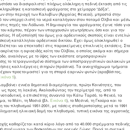
στόσο να διασφαλιστεί πλήρως ολόκληρη η πεδινή έκταση από τις
λοκληρώθηκε η κατασκευή φράγματος στο χείμαρρο “Δόξα”,
ρων στην περιοχή των Καλυβίων (Αρχαίας Φενεού), μπροστά στην
πό τον υπερχειλιστή τα νερά καταλήγουν στον ποταμό Όλβιο και μέσ
στις πηγές του Λάδωνα. Η δημιουργία του φράγματος έγινε τόσο για
 του κάμπου, πέραν των υπαρχουσών γεωτρήσεων, όσο και για την
σίας. Η αξιοποίησή του όμως για αρδευτικούς σκοπούς είναι εντελώ
σκευή κατάλληλου αρδευτικού δικτύου. Έχει όμως ολοκληρωθεί ο
βλέπεται να επεκταθεί στις παρακείμενες επικλινείς εκτάσεις. Στο
κρίνεται η οφιοειδής κοίτη του Ολβίου, ο οποίος ακόμα και σήμερα
ίοδο, αναλόγως με το ύψος των εκάστοτε ατμοσφαιρικών
ίσης το τετραγωνισμένο σύστημα των αποστραγγιστικών αυλακιών μ
τήσιες καλλιέργειες σιτηρών (πράσινο). Τα ανοιχτόχρωμα τμήματα
 έχουν προετοιμαστεί για τη σπορά εαρινών φυτών (αραβόσιτος,
ικόνα 5
).
ιλαμβάνει εννέα δημοτικά διαμερίσματα, πρώην Κοινότητες, που
ως προς τη λεκάνη. Ακολουθώντας την περίμετρό της, από το
νοτιοδυτική, ο επισκέπτης συναντά την Κάτω Ταρσό, το Φενεό, τα
α, το Μάτι, τη Μοσιά (βλ.
Εικόνα 6
), το Μεσινό, τη Γκούρα και το
η του πληθυσμού 1951-2001, με τάσεις σταθεροποίησης μετά το 1991
ηματική ηλικιακή δομή του πληθυσμού, τυπική εικόνα της αγροτικής
χής καθορίζεται κατά κύριο λόγο από τα 40.000 στρέμματα πεδινής
00 στρέμματα των βοσκοτόπων της ορεινής ζώνης. Παρά τη σχετικά