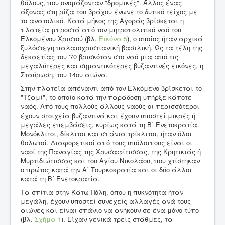
θόλους, που ονομάζονταν "δρομικές". Άλλος ένας
άξονας στη ρίζα του βράχου ένωνε το δυτικό τείχος με
το ανατολικό. Κατά μήκος της Αγοράς βρίσκεται η
πλατεία μπροστά από τον μητροπολιτικό ναό του
Ελκομένου Χριστού (βλ.
Εικόνα 5
), ο οποίος ήταν αρχικά
ξυλόστεγη παλαιοχριστιανική βασιλική. Ως τα τέλη της
δεκαετίας του '70 βρισκόταν στο ναό μια από τις
μεγαλύτερες και σημαντικότερες βυζαντινές εικόνες, η
Σταύρωση, του 14ου αιώνα.
Στην πλατεία απέναντι από τον Ελκόμενο βρίσκεται το
"Τζαμί", το οποίο κατά την παράδοση υπήρξε κάποτε
ναός. Από τους πολλούς άλλους ναούς οι περισσότεροι
έχουν στοιχεία βυζαντινά και έχουν υποστεί μικρές ή
μεγάλες επεμβάσεις, κυρίως κατά τη Β΄ Ενετοκρατία.
Μονόκλιτοι, δίκλιτοι και σπάνια τρίκλιτοι, ήταν όλοι
θολωτοί. Διαφορετικοί από τους υπόλοιπους είναι οι
ναοί της Παναγίας της Χρυσαφίτισσας, της Κρητικιάς ή
Μυρτιδιώτισσας και του Αγίου Νικολάου, που χτίστηκαν
ο πρώτος κατά την Α΄ Τουρκοκρατία και οι δύο άλλοι
κατά τη Β΄ Ενετοκρατία.
Τα σπίτια στην Κάτω Πόλη, όπου η πυκνότητα ήταν
μεγάλη, έχουν υποστεί συνεχείς αλλαγές ανά τους
αιώνες και είναι σπάνιο να ανήκουν σε ένα μόνο τύπο
(βλ.
Σχήμα 1
). Είχαν γενικά τρεις στάθμες, τα