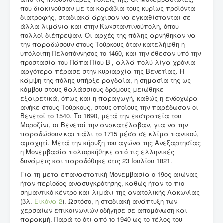
που διακινούσαν με τα καράβια τους κυρίως προϊόντα
διατροφής, σταδιακά άρχισαν να εγκαθίστανται σε
άλλα λιμάνια και στην Κωνσταντινούπολη, όπου
πολλοί διέπρεψαν. Οι αρχές της πόλης αρνήθηκαν να
την παραδώσουν στους Τούρκους όταν κατελήφθη η
υπόλοιπη Πελοπόννησος το 1460, και την έθεσαν υπό την
προστασία του Πάπα Πίου Β΄, αλλά πολύ λίγα χρόνια
αργότερα πέρασε στην κυριαρχία της Βενετίας. Η
κάμψη της πόλης υπήρξε ραγδαία, η σημασία της ως
κόμβου στους θαλάσσιους δρόμους μειώθηκε
εξαιρετικά, όπως και η παραγωγή, καθώς η ενδοχώρα
ανήκε στους Τούρκους, στους οποίους την παρέδωσαν οι
Βενετοί το 1540. Το 1690, μετά την εκστρατεία του
Μοροζίνι, οι Βενετοί την ανακατέλαβαν, για να την
παραδώσουν και πάλι το 1715 μέσα σε κλίμα πανικού,
αμαχητί. Μετά την κήρυξη του αγώνα της Ανεξαρτησίας
η Μονεμβασία πολιορκήθηκε από τις ελληνικές
δυνάμεις και παραδόθηκε στις 23 Ιουλίου 1821.
Για τη μετα-επαναστατική Μονεμβασία ο 19ος αιώνας
ήταν περίοδος ανασυγκρότησης, καθώς ήταν το πιο
σημαντικό κέντρο και λιμάνι της ανατολικής Λακωνίας
(βλ.
Εικόνα 2
). Ωστόσο, η σταδιακή ανάπτυξη των
χερσαίων επικοινωνιών οδήγησε σε απομόνωση και
παρακμή. Παρά το ότι από το 1940 ως το τέλος του