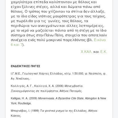
χαμηλότερα επίπεδα καλύπτονταν με θόλους και
είχαν ξύλινες στέγες, αλλά και δώματα πάνω από
θόλους. Ο τρόπος που χτίζονταν τα σπίτια δεν άλλαξε,
με το ίδιο είδος ντόπιας μαυρόπετρας για τους τοίχους,
με πωρόλιθο για τις γωνίες, τους θόλους, τα
περιθώρια των ανοιγμάτων και άλλες λεπτομέρειες,
με το νερό να μαζεύεται πάντα από τη στέγη με το ίδιο
σύστημα όπως στην Πάνω Πόλη, στοιχεία που αποτελούν
συνέχεια ενός πολύ μακρινού παρελθόντος (βλ.
Εικόνα
6
και 7
).
X.KΑΛ.
και
Ε.Κ.
ΕΝΔΕΙΚΤΙΚΕΣ ΠΗΓΕΣ
Ι.Γ.Μ.Ε., Γεωλογικοί Χάρτες Ελλάδας, κλίμ. 1:50.000, φ. Νεάπολη, φ.
Αγ. Νικόλαος.
Καλλιγάς, Α. Γ., Καλλιγά, Χ. Α. (2006)
Μονεμβασία.
Ξαναγράφοντας σε παλίμψηστα
, Αθήνα: Ποταμός.
Kalligas, H. A. (2009)
Monemvasia. A Byzantine Cite State
, Abingdon & New
York: Routledge.
Μπορνόβας, Ι. (1999)
Τα φυσικά μνημεία της Ελλάδας,
Αθήνα:
Κάκτος.