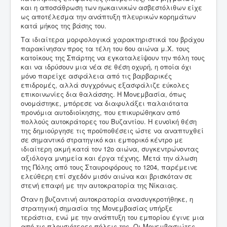
και η αποσάθρωση των ηωκαινικών ασβεστόλιθων είχε
ως αποτέλεσμα την ανάπτυξη πλευρικών κορημάτων
κατά μήκος της βάσης του.
Τα ιδιαίτερα μορφολογικά χαρακτηριστικά του βράχου
παρακίνησαν προς τα τέλη του 6ου αιώνα μ.Χ. τους
κατοίκους της Σπάρτης να εγκαταλείψουν την πόλη τους
και να ιδρύσουν μια νέα σε θέση οχυρή, η οποία όχι
μόνο παρείχε ασφάλεια από τις βαρβαρικές
επιδρομές, αλλά συγχρόνως εξασφάλιζε εύκολες
επικοινωνίες δια θαλάσσης. Η Μονεμβασία, όπως
ονομάστηκε, μπόρεσε να διαφυλάξει παλαιότατα
προνόμια αυτοδιοίκησης, που επικυρώθηκαν από
πολλούς αυτοκράτορες του Βυζαντίου. Η ευνοϊκή θέση
της δημιούργησε τις προϋποθέσεις ώστε να αναπτυχθεί
σε σημαντικό στρατηγικό και εμπορικό κέντρο με
ιδιαίτερη ακμή κατά τον 12ο αιώνα, συγκεντρώνοντας
αξιόλογα μνημεία και έργα τέχνης. Μετά την άλωση
της Πόλης από τους Σταυροφόρους το 1204, παρέμεινε
ελεύθερη επί σχεδόν μισόν αιώνα και βρισκόταν σε
στενή επαφή με την αυτοκρατορία της Νίκαιας.
Όταν η βυζαντινή αυτοκρατορία ανασυγκροτήθηκε, η
στρατηγική σημασία της Μονεμβασίας υπήρξε
τεράστια, ενώ με την ανάπτυξη του εμπορίου έγινε μια
από τις πλουσιότερες πόλεις της. Οι Μονεμβασιώτες,