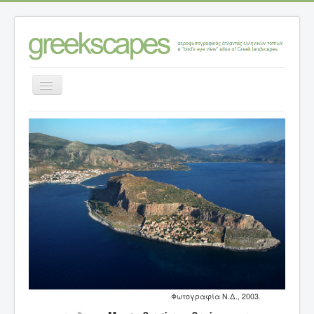
Εναλλαγή
πλοήγησης
Αρχική σελίδα
>
Κατηγορίες ανάλυσης τοπίων
>
Τοπία – θέσεις
>
Ν. ΛΑΚΩΝΙΑΣ
>
Μονεμβασία: ο βράχος και η πόλη
Φωτογραφία Ν.Δ., 2003.