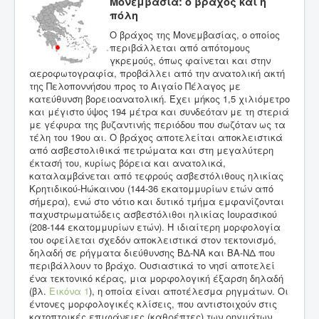
Μονεμβασία: ο βράχος και η
πόλη
Ο βράχος της Μονεμβασίας, ο οποίος
περιβάλλεται από απότομους
γκρεμούς, όπως φαίνεται και στην
αεροφωτογραφία, προβάλλει από την ανατολική ακτή
της Πελοποννήσου προς το Αιγαίο Πέλαγος με
κατεύθυνση βορειοανατολική. Έχει μήκος 1,5 χιλιόμετρο
και μέγιστο ύψος 194 μέτρα και συνδεόταν με τη στεριά
με γέφυρα της βυζαντινής περιόδου που σωζόταν ως τα
τέλη του 19ου αι. Ο βράχος αποτελείται αποκλειστικά
από ασβεστολιθικά πετρώματα και στη μεγαλύτερη
έκτασή του, κυρίως βόρεια και ανατολικά,
καταλαμβάνεται από τεφρούς ασβεστόλιθους ηλικίας
Κρητιδικού-Ηώκαινου (144-36 εκατομμυρίων ετών από
σήμερα), ενώ στο νότιο και δυτικό τμήμα εμφανίζονται
παχυστρωματώδεις ασβεστόλιθοι ηλικίας Ιουρασικού
(208-144 εκατομμυρίων ετών). Η ιδιαίτερη μορφολογία
του οφείλεται σχεδόν αποκλειστικά στον τεκτονισμό,
δηλαδή σε ρήγματα διεύθυνσης ΒΔ-ΝΑ και ΒΑ-ΝΔ που
περιβάλλουν το βράχο. Ουσιαστικά το νησί αποτελεί
ένα τεκτονικό κέρας, μια μορφολογική έξαρση δηλαδή
(βλ.
Εικόνα 1
), η οποία είναι αποτέλεσμα ρηγμάτων. Οι
έντονες μορφολογικές κλίσεις, που αντιστοιχούν στις
κατοπτρικές επιφάνειες (καθρέπτες) των ρηγμάτων,