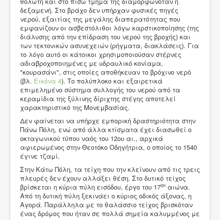
θολωτή και στο πίσω τμήμα της διαμορφωνόταν η
δεξαμενή. Στο βράχο δεν υπήρχαν φυσικές πηγές
νερού, εξαιτίας της μεγάλης διαπερατότητας που
εμφανίζουν οι ασβεστόλιθοι λόγω καρστικοποίησης (της
διάλυσης από την επίδραση του νερού της βροχής) και
των τεκτονικών ασυνεχειών (ρήγματα, διακλάσεις). Για
το λόγο αυτό οι κάτοικοι χρησιμοποιούσαν στέρνες
αδιαβροχοποιημένες με υδραυλικό κονίαμα,
"κουρασάνι", στις οποίες αποθήκευαν το βρόχινο νερό
(βλ.
Εικόνα 4
). Το πολύπλοκο και εξαιρετικά
επιμελημένο σύστημα συλλογής του νερού από τα
κεραμίδια της ξύλινης δίριχτης στέγης αποτελεί
χαρακτηριστικό της Μονεμβασίας.
Δεν φαίνεται να υπήρχε εμπορική δραστηριότητα στην
Πάνω Πόλη, ενώ από άλλα κτίσματα έχει διασωθεί ο
οκταγωνικού τύπου ναός του 12ου αι., αρχικά
αφιερωμένος στην Θεοτόκο Οδηγήτρια, ο οποίος το 1540
έγινε τζαμί.
Στην Κάτω Πόλη, τα τείχη που την κλείνουν από τις τρεις
πλευρές δεν έχουν αλλάξει θέση. Στο δυτικό τείχος
ου
βρίσκεται η κύρια πύλη εισόδου, έργο του 17
αιώνα.
Από τη δυτική πύλη ξεκινάει ο κύριος οδικός άξονας, η
Αγορά. Παράλληλα με το θαλάσσιο τείχος βρισκόταν
ένας δρόμος που ήταν σε πολλά σημεία καλυμμένος με