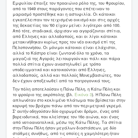
Εμφυλίου έπαιξε τον προαιώνιο ρόλο της, του Φρουρίου,
από το 1949 στους παράγοντες που επέτειναν το
μαρασμό προστέθηκε και η αστυφιλία. Οι κάτοικοι
εγκατέλειπαν τον τειχισμένο οικισμό και στις αρχές
της δεκαετίας του '60 είχαν μείνει λιγότεροι από 100.
Από τότε, σταδιακά, άρχισαν να αγοράζονται σπίτια,
από Έλληνες και αλλοδαπούς, και οι λίγοι κάτοικοι
μετακινήθηκαν κυρίως προς τον νέο οικισμό επί της
Πελοποννήσου. Οι μόνιμοι κάτοικοι είναι ελάχιστοι,
αλλά το Κάστρο είναι ζωντανό όλο το χρόνο, τα
μαγαζιά της Αγοράς λειτουργούν και πάλι και πάρα
πολλά σπίτια έχουν αναστηλωθεί με τρόπο
υποδειγματικό και κατοικούνται από Έλληνες,
αλλοδαπούς, αλλά και πολλούς Μονεμβασιώτες, που
δεν έχουν αποξενωθεί από τα πατρογονικά τους.
Την πόλη αποτελούσαν η Πάνω Πόλη, η Κάτω Πόλη και
το φρούριο της ακρόπολης (βλ.
Εικόνα 3
). Η Πάνω Πόλη
απλωνόταν στο κεκλιμένο πλάτωμα που βρίσκεται στην
κορυφή του βράχου πάνω από τον περιμετρικό γκρεμό.
Σ' αυτήν οδηγούσαν δύο οχυρωμένοι δρόμοι, ένας από
βορειοδυτικά, που κλείστηκε τον 16ο αιώνα, και ένας
από νοτιοανατολικά, μέσω της Κάτω Πόλης. Τα σπίτια
στην Πάνω Πόλη ήσαν μεγάλων διαστάσεων, με δύο
στάθμες συνήθως, από τις οποίες η χαμηλότερη ήταν