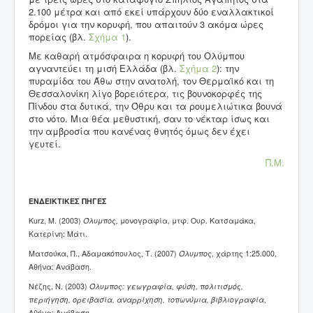
2.100 μέτρα και από εκεί υπάρχουν δύο εναλλακτικοί
δρόμοι για την κορυφή, που απαιτούν 3 ακόμα ώρες
πορείας (βλ.
Σχήμα 1
).
Με καθαρή ατμόσφαιρα η κορυφή του Ολύμπου
αγναντεύει τη μισή Ελλάδα (βλ.
Σχήμα 2
): την
πυραμίδα του Άθω στην ανατολή, τον Θερμαϊκό και τη
Θεσσαλονίκη λίγο βορειότερα, τις βουνοκορφές της
Πίνδου στα δυτικά, την Όθρυ και τα ρουμελιώτικα βουνά
στο νότο. Μια θέα μεθυστική, σαν το νέκταρ ίσως και
την αμβροσία που κανένας θνητός όμως δεν έχει
γευτεί.
Π.M.
ΕΝΔΕΙΚΤΙΚΕΣ ΠΗΓΕΣ
Kurz, Μ. (2003)
Όλυμπος,
μονογραφία, μτφ. Ουρ. Κατσαμάκα,
Κατερίνη: Μάτι.
Ματσούκα, Π., Αδαμακόπουλος, Τ. (2007)
Όλυμπος
, χάρτης 1:25.000,
Αθήνα: Ανάβαση.
Νέζης, Ν. (2003)
Όλυμπος: γεωγραφία, φύση, πολιτισμός,
περιήγηση, ορειβασία, αναρρίχηση, τοπωνύμια, βιβλιογραφία
,
Αθήνα: Ανάβαση.