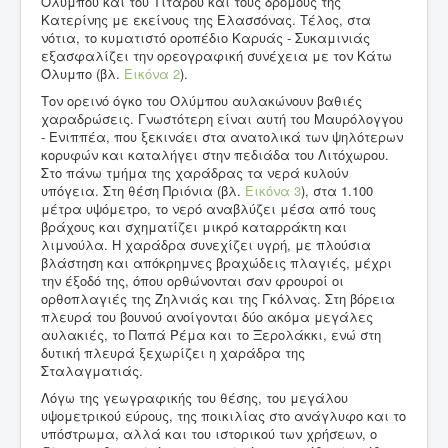
Ολύμπου και του Τίταρου και τους δρόμους της
Κατερίνης με εκείνους της Ελασσόνας. Τέλος, στα
νότια, το κυματιστό οροπέδιο Καρυάς - Συκαμινιάς
εξασφαλίζει την ορεογραφική συνέχεια με τον Κάτω
Όλυμπο (βλ.
Εικόνα 2
).
Τον ορεινό όγκο του Ολύμπου αυλακώνουν βαθιές
χαραδρώσεις. Γνωστότερη είναι αυτή του Μαυρόλογγου
- Ενιππέα, που ξεκινάει στα ανατολικά των ψηλότερων
κορυφών και καταλήγει στην πεδιάδα του Λιτόχωρου.
Στο πάνω τμήμα της χαράδρας τα νερά κυλούν
υπόγεια. Στη θέση Πριόνια (βλ.
Εικόνα 3
), στα 1.100
μέτρα υψόμετρο, το νερό αναβλύζει μέσα από τους
βράχους και σχηματίζει μικρό καταρράκτη και
λιμνούλα. Η χαράδρα συνεχίζει υγρή, με πλούσια
βλάστηση και απόκρημνες βραχώδεις πλαγιές, μέχρι
την έξοδό της, όπου ορθώνονται σαν φρουροί οι
ορθοπλαγιές της Ζηλνιάς και της Γκόλνας. Στη βόρεια
πλευρά του βουνού ανοίγονται δύο ακόμα μεγάλες
αυλακιές, το Παπά Ρέμα και το Ξερολάκκι, ενώ στη
δυτική πλευρά ξεχωρίζει η χαράδρα της
Σταλαγματιάς.
Λόγω της γεωγραφικής του θέσης, του μεγάλου
υψομετρικού εύρους, της ποικιλίας στο ανάγλυφο και το
υπόστρωμα, αλλά και του ιστορικού των χρήσεων, ο