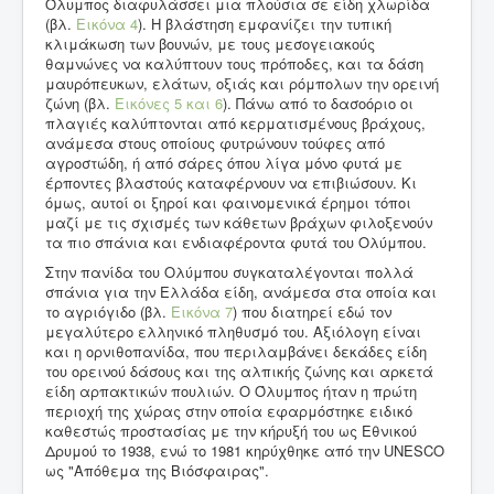
Όλυμπος διαφυλάσσει μια πλούσια σε είδη χλωρίδα
(βλ.
Εικόνα 4
). Η βλάστηση εμφανίζει την τυπική
κλιμάκωση των βουνών, με τους μεσογειακούς
θαμνώνες να καλύπτουν τους πρόποδες, και τα δάση
μαυρόπευκων, ελάτων, οξιάς και ρόμπολων την ορεινή
ζώνη (βλ.
Εικόνες 5
και 6
). Πάνω από το δασοόριο οι
πλαγιές καλύπτονται από κερματισμένους βράχους,
ανάμεσα στους οποίους φυτρώνουν τούφες από
αγροστώδη, ή από σάρες όπου λίγα μόνο φυτά με
έρποντες βλαστούς καταφέρνουν να επιβιώσουν. Κι
όμως, αυτοί οι ξηροί και φαινομενικά έρημοι τόποι
μαζί με τις σχισμές των κάθετων βράχων φιλοξενούν
τα πιο σπάνια και ενδιαφέροντα φυτά του Ολύμπου.
Στην πανίδα του Ολύμπου συγκαταλέγονται πολλά
σπάνια για την Ελλάδα είδη, ανάμεσα στα οποία και
το αγριόγιδο (βλ.
Εικόνα 7
) που διατηρεί εδώ τον
μεγαλύτερο ελληνικό πληθυσμό του. Αξιόλογη είναι
και η ορνιθοπανίδα, που περιλαμβάνει δεκάδες είδη
του ορεινού δάσους και της αλπικής ζώνης και αρκετά
είδη αρπακτικών πουλιών. Ο Όλυμπος ήταν η πρώτη
περιοχή της χώρας στην οποία εφαρμόστηκε ειδικό
καθεστώς προστασίας με την κήρυξή του ως Εθνικού
Δρυμού το 1938, ενώ το 1981 κηρύχθηκε από την UNESCO
ως "Απόθεμα της Βιόσφαιρας".