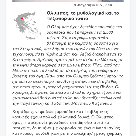
Φωτογραφία Ν.Δ., 2000.
Όλυμπος, το μυθολογικό και το
πεζοπορικό τοπίο
Ο Όλυμπος έχει δεκάδες κορυφές και
οροπέδια που ξεπερνούν τα 2.500
μέτρα. Στην αεροφωτογραφία
βλέπουμε την καμπύλη ορθοπλαγιά
του Στεφανιού, που λόγιοι των αρχών του 20ού
αιώνα
είχαν ονομάσει "θρόνο Διός", και δεξιά διακρίνεται το
Καταφύγιο. Αμέσως αριστερά του στέκει ο Μύτικας με
την υψηλότερη κορυφή στα 2.918 μέτρα. Πίσω από τον
Μύτικα είναι το Σκολιό με σκιασμένη την απόκρημνη
βορεινή του όψη. Πίσω από τον Όλυμπο ξεδιπλώνεται το
ημιορεινό ανάγλυφο των Αντιχασίων ενώ στο βάθος
αχνοφαίνεται η μακριά ραχοκοκκαλιά της Πίνδου. Οι
κορυφές Στεφάνι, Σκάλα και Σκολιό σχηματίζουν ένα
εντυπωσιακό βράχινο πέταλο που δεσπόζει πάνω από
την παγετωνική κοιλάδα των Μεγάλων Καζανιών.
Χαράδρες, νεφελώδη οροπέδια και επιβλητικές
κορυφές έχουν πολλά ελληνικά βουνά. Ο Όλυμπος,
όμως, παραμένει μοναδικός επειδή όλα αυτά τα
στοιχεία, δομημένα με αρμονία σε ένα σύνολο ισχύος
και κύρους, συνδέθηκαν με την αναζήτηση μιας χωρικής