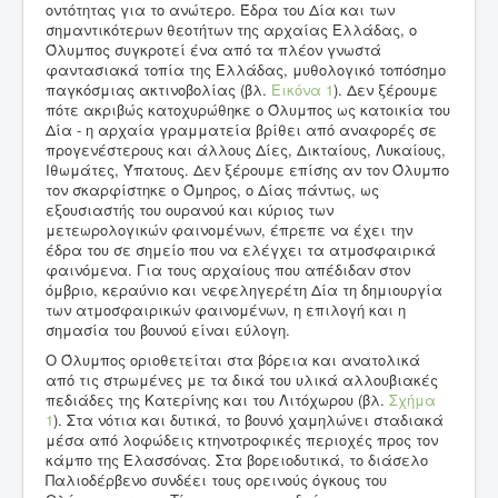
οντότητας για το ανώτερο. Έδρα του Δία και των
σημαντικότερων θεοτήτων της αρχαίας Ελλάδας, ο
Όλυμπος συγκροτεί ένα από τα πλέον γνωστά
φαντασιακά τοπία της Ελλάδας, μυθολογικό τοπόσημο
παγκόσμιας ακτινοβολίας (βλ.
Εικόνα 1
). Δεν ξέρουμε
πότε ακριβώς κατοχυρώθηκε ο Όλυμπος ως κατοικία του
Δία - η αρχαία γραμματεία βρίθει από αναφορές σε
προγενέστερους και άλλους Δίες, Δικταίους, Λυκαίους,
Ιθωμάτες, Ύπατους. Δεν ξέρουμε επίσης αν τον Όλυμπο
τον σκαρφίστηκε ο Όμηρος, ο Δίας πάντως, ως
εξουσιαστής του ουρανού και κύριος των
μετεωρολογικών φαινομένων, έπρεπε να έχει την
έδρα του σε σημείο που να ελέγχει τα ατμοσφαιρικά
φαινόμενα. Για τους αρχαίους που απέδιδαν στον
όμβριο, κεραύνιο και νεφεληγερέτη Δία τη δημιουργία
των ατμοσφαιρικών φαινομένων, η επιλογή και η
σημασία του βουνού είναι εύλογη.
Ο Όλυμπος οριοθετείται στα βόρεια και ανατολικά
από τις στρωμένες με τα δικά του υλικά αλλουβιακές
πεδιάδες της Κατερίνης και του Λιτόχωρου (βλ.
Σχήμα
1
). Στα νότια και δυτικά, το βουνό χαμηλώνει σταδιακά
μέσα από λοφώδεις κτηνοτροφικές περιοχές προς τον
κάμπο της Ελασσόνας. Στα βορειοδυτικά, το διάσελο
Παλιοδέρβενο συνδέει τους ορεινούς όγκους του