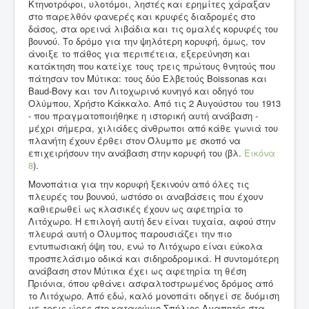
Κτηνοτρόφοι, υλοτόμοι, ληστές και ερημίτες χάραξαν
στο παρελθόν φανερές και κρυφές διαδρομές στο
δάσος, στα ορεινά λιβάδια και τις ομαλές κορυφές του
βουνού. Το δρόμο για την ψηλότερη κορυφή, όμως, τον
άνοιξε το πάθος για περιπέτεια, εξερεύνηση και
κατάκτηση που κατείχε τους τρεις πρώτους θνητούς που
πάτησαν τον Μύτικα: τους δύο Ελβετούς Boissonas και
Baud-Bovy και τον Λιτοχωρινό κυνηγό και οδηγό του
Ολύμπου, Χρήστο Κάκκαλο. Από τις 2 Αυγούστου του 1913
- που πραγματοποιήθηκε η ιστορική αυτή ανάβαση -
μέχρι σήμερα, χιλιάδες άνθρωποι από κάθε γωνιά του
πλανήτη έχουν έρθει στον Όλυμπο με σκοπό να
επιχειρήσουν την ανάβαση στην κορυφή του (βλ.
Εικόνα
8
).
Μονοπάτια για την κορυφή ξεκινούν από όλες τις
πλευρές του βουνού, ωστόσο οι αναβάσεις που έχουν
καθιερωθεί ως κλασικές έχουν ως αφετηρία το
Λιτόχωρο. Η επιλογή αυτή δεν είναι τυχαία, αφού στην
πλευρά αυτή ο Όλυμπος παρουσιάζει την πιο
εντυπωσιακή όψη του, ενώ το Λιτόχωρο είναι εύκολα
προσπελάσιμο οδικά και σιδηροδρομικά. Η συντομότερη
ανάβαση στον Μύτικα έχει ως αφετηρία τη θέση
Πριόνια, όπου φθάνει ασφαλτοστρωμένος δρόμος από
το Λιτόχωρο. Από εδώ, καλό μονοπάτι οδηγεί σε δυόμιση
με τρεις ώρες στο καταφύγιο Σπήλιος Αγαπητός στα