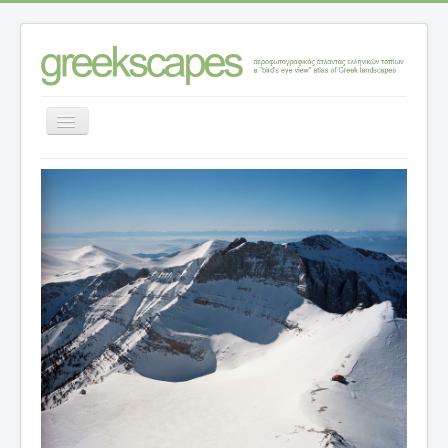
Εναλλαγή
πλοήγησης
Αρχική σελίδα
>
Κατηγορίες ανάλυσης τοπίων
>
Τοπία – θέσεις
>
Ν. ΠΙΕΡΙΑΣ
>
Όλυμπος, το μυθολογικό και το πεζοπορικό τοπίο