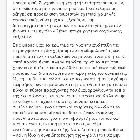
προορισμού. Συγχρόνως η χαμηλή ποιότητα υπηρεσιών,
σε συνδυασμό με την υπερπροσφορά καταλύματος,
οδηγεί σε προσέλκυση τουριστών σχετικά χαμηλής
αγοραστικής δύναμης και εξασθενεί τη
διαπραγματευτική ισχύ των τοπικών επιχειρηματιών
έναντι των μεγάλων ξένων επιχειρήσεων οργάνωσης
ταξιδίων.
Στις μέρες μας τα ερωτήματα για την ανάπτυξη της
περιοχής και τη διαχείριση των πανθομολογούμενων
προβλημάτων εξακολουθούν να μένουν αναπάντητα. Κι
αυτό παρότι έχουν πλέον περάσει τριάντα περίπου
χρόνια από τότε που παγιώθηκε το τοπικό αναπτυξιακό
πρότυπο και διαπιστώθηκαν οι αρνητικές του συνέπειες.
Με τη συμβιωτική αλλά και ανταγωνιστική τους σχέση ο
τουρισμός των υπηρεσιών και η παραθεριστική κατοικία
είναι οι κύριοι παράγοντες που διαμορφώνουν το τοπίο
της Κασσάνδρας και γενικά της παράκτιας Χαλκιδικής.
Ξενοδόχοι, εποχικοί οικιστές, μόνιμοι κάτοικοι,
συμβατικοί και εναλλακτικοί τουρίστες αλλά και το
τοπικό και κεντρικό κράτος διατυπώνουν έντονους
προβληματισμούς για την υποβάθμιση του τοπίου και
για την αντιμετώπιση μιας φαινομενικά μη
αναστρέψιμης κατάστασης. Ωστόσο αυτή η υποβάθμιση
– και η ίδια η συνειδητοποίησή της – φαίνεται να μην