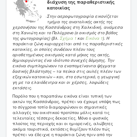
διάχυση της παραθεριστικής
κατοικίας
Στην αεροφωτογραφία εικονίζεται
τμήμα της ανατολικής ακτής της
χερσονήσου της Κασσάνδρας στη Χαλκιδική, ανάμεσα
στη Χανιώτη και το Πολύχρονο (ο οικισμός στο βάθος
της φωτογραφίας) (βλ.
Σχήμα 1
και
Εικόνα 1
). Η
παράκτια ζώνη κυριαρχείται από τις παραθεριστικές
κατοικίες, οι οποίες συνδέουν πλέον τους
οριοθετημένους οικισμούς κατά μήκος της ακτής,
δημιουργώντας ένα ιδιότυπο συνεχές δόμησης. Την
εικόνα συμπληρώνουν τα εναπομείναντα ψήγματα
δασικής βλάστησης – τα πεύκα στις αυλές πλέον των
εξοχικών κατοικιών – και, στο εσωτερικό, η γεωργική
γη με τα ελαιόδεντρα και οι χέρσες, λοφώδεις
εκτάσεις.
Παρόλο που η παραπάνω εικόνα είναι τυπική των
ακτών της Κασσάνδρας, πρέπει να έχουμε υπόψη πως
το σύγχρονο τοπίο διαμορφώνουν οι σημαντικές
αλλαγές του οικιστικού προτύπου μόλις κατά τις
τελευταίες τέσσερις δεκαετίες. Μόνο ο φυσικός
πλούτος της περιοχής και οι ημιορεινές, αλώβητες
ακόμα τουριστικά, εκτάσεις θυμίζουν πλέον πώς
πρέπει να έδειχνε η παράκτια ζώνη πριν από την