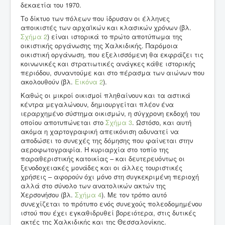
δεκαετία του 1970.
Το δίκτυο των πόλεων που ίδρυσαν οι έλληνες
αποικιστές των αρχαϊκών και κλασικών χρόνων (βλ.
Σχήμα 2
) είναι ιστορικά το πρώτο αποτύπωμα της
οικιστικής οργάνωσης της Χαλκιδικής. Παρόμοια
οικιστική οργάνωση, που εξελισσόμενη θα εκφράζει τις
κοινωνικές και στρατιωτικές ανάγκες κάθε ιστορικής
περιόδου, συναντούμε και στο πέρασμα των αιώνων που
ακολουθούν (βλ.
Εικόνα 2
).
Καθώς οι μικροί οικισμοί πληθαίνουν και τα αστικά
κέντρα μεγαλώνουν, δημιουργείται πλέον ένα
ιεραρχημένο σύστημα οικισμών, η σύγχρονη εκδοχή του
οποίου αποτυπώνεται στο
Σχήμα 3
. Ωστόσο, και αυτή
ακόμα η χαρτογραφική απεικόνιση αδυνατεί να
αποδώσει το συνεχές της δόμησης που φαίνεται στην
αεροφωτογραφία. Η κυριαρχία στο τοπίο της
παραθεριστικής κατοικίας – και δευτερευόντως οι
ξενοδοχειακές μονάδες και οι άλλες τουριστικές
χρήσεις – αφορούν όχι μόνο στη συγκεκριμένη περιοχή
αλλά στο σύνολο των ανατολικών ακτών της
Χερσονήσου (βλ.
Σχήμα 4
). Με τον τρόπο αυτό
συνεχίζεται το πρότυπο ενός συνεχούς πολεοδομημένου
ιστού που έχει εγκαθιδρυθεί βορειότερα, στις δυτικές
ακτές της Χαλκιδικής και της Θεσσαλονίκης.