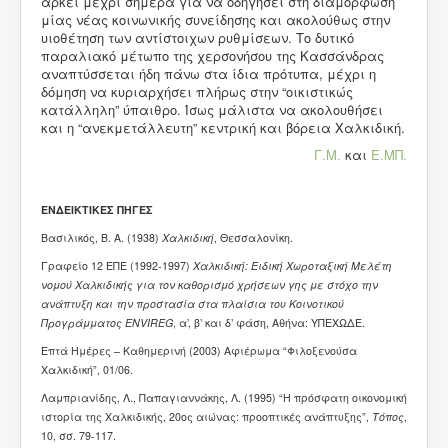
αρκεί μέχρι σήμερα για να οδηγήσει στη διαμόρφωση
μίας νέας κοινωνικής συνείδησης και ακολούθως στην
υιοθέτηση των αντίστοιχων ρυθμίσεων. Το δυτικό
παραλιακό μέτωπο της χερσονήσου της Κασσάνδρας
αναπτύσσεται ήδη πάνω στα ίδια πρότυπα, μέχρι η
δόμηση να κυριαρχήσει πλήρως στην “οικιστικώς
κατάλληλη” ύπαιθρο. Ίσως μάλιστα να ακολουθήσει
και η “ανεκμετάλλευτη” κεντρική και βόρεια Χαλκιδική.
Γ.Μ.
και
E.ΜΠ.
ΕΝΔΕΙΚΤΙΚΕΣ ΠΗΓΕΣ
Βασιλικός, Β. Α. (1938)
Χαλκιδική
, Θεσσαλονίκη.
Γραφείο 12 ΕΠΕ (1992-1997)
Χαλκιδική: Ειδική Χωροταξική Μελέτη
νομού Χαλκιδικής για τον καθορισμό χρήσεων γης με στόχο την
ανάπτυξη και την προστασία στα πλαίσια του Κοινοτικού
Προγράμματος
ENVIREG
, α’, β’ και δ’ φάση, Αθήνα: ΥΠΕΧΩΔΕ.
Επτά Ημέρες – Καθημερινή (2003) Αφιέρωμα “Φιλοξενούσα
Χαλκιδική”,
01/06.
Λαμπριανίδης, Λ., Παπαγιαννάκης, Λ. (1995) “Η πρόσφατη οικονομική
ιστορία της Χαλκιδικής, 20ος αιώνας: προοπτικές ανάπτυξης”,
Τόπος
,
10, σσ. 79-117.