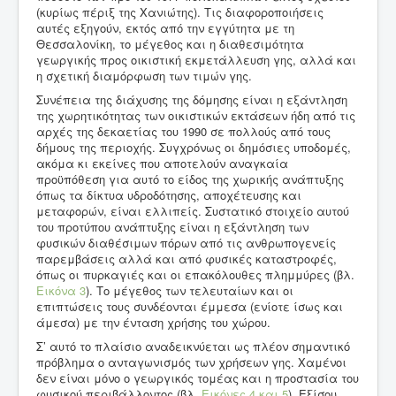
(κυρίως πέριξ της Χανιώτης). Τις διαφοροποιήσεις
αυτές εξηγούν, εκτός από την εγγύτητα με τη
Θεσσαλονίκη, το μέγεθος και η διαθεσιμότητα
γεωργικής προς οικιστική εκμετάλλευση γης, αλλά και
η σχετική διαμόρφωση των τιμών γης.
Συνέπεια της διάχυσης της δόμησης είναι η εξάντληση
της χωρητικότητας των οικιστικών εκτάσεων ήδη από τις
αρχές της δεκαετίας του 1990 σε πολλούς από τους
δήμους της περιοχής. Συγχρόνως οι δημόσιες υποδομές,
ακόμα κι εκείνες που αποτελούν αναγκαία
προϋπόθεση για αυτό το είδος της χωρικής ανάπτυξης
όπως τα δίκτυα υδροδότησης, αποχέτευσης και
μεταφορών, είναι ελλιπείς. Συστατικό στοιχείο αυτού
του προτύπου ανάπτυξης είναι η εξάντληση των
φυσικών διαθέσιμων πόρων από τις ανθρωπογενείς
παρεμβάσεις αλλά και από φυσικές καταστροφές,
όπως οι πυρκαγιές και οι επακόλουθες πλημμύρες (βλ.
Εικόνα 3
). Το μέγεθος των τελευταίων και οι
επιπτώσεις τους συνδέονται έμμεσα (ενίοτε ίσως και
άμεσα) με την ένταση χρήσης του χώρου.
Σ’ αυτό το πλαίσιο αναδεικνύεται ως πλέον σημαντικό
πρόβλημα ο ανταγωνισμός των χρήσεων γης. Χαμένοι
δεν είναι μόνο ο γεωργικός τομέας και η προστασία του
φυσικού περιβάλλοντος (βλ.
Εικόνες 4
και 5
). Εξίσου