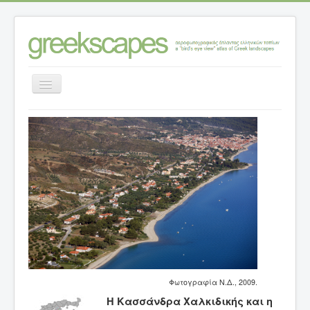
Εναλλαγή
πλοήγησης
Αρχική σελίδα
>
Κατηγορίες ανάλυσης τοπίων
>
Τοπία – θέσεις
>
Ν. ΧΑΛΚΙΔΙΚΗΣ
>
Η Κασσάνδρα Χαλκιδικής και η διάχυση της
παραθεριστικής κατοικίας
Φωτογραφία Ν.Δ., 2009.
Η Κασσάνδρα Χαλκιδικής και η