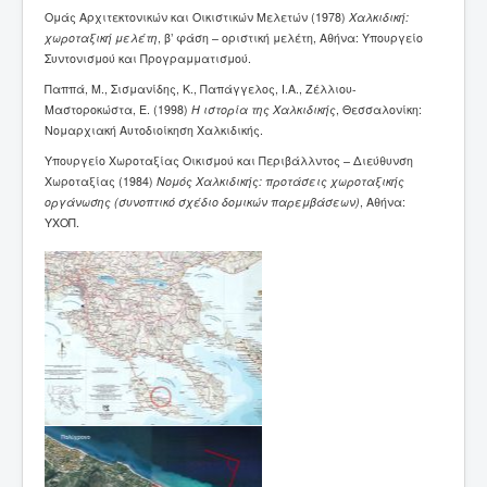
Ομάς Αρχιτεκτονικών και Οικιστικών Μελετών (1978)
Χαλκιδική:
χωροταξική μελέτη
, β’ φάση – οριστική μελέτη, Αθήνα: Υπουργείο
Συντονισμού και Προγραμματισμού.
Παππά, Μ., Σισμανίδης, Κ., Παπάγγελος, Ι.Α., Ζέλλιου-
Μαστοροκώστα, Ε. (1998)
Η ιστορία της Χαλκιδικής
, Θεσσαλονίκη:
Νομαρχιακή Αυτοδιοίκηση Χαλκιδικής.
Υπουργείο Χωροταξίας Οικισμού και Περιβάλλντος – Διεύθυνση
Χωροταξίας (1984)
Νομός Χαλκιδικής: προτάσεις χωροταξικής
οργάνωσης (συνοπτικό σχέδιο δομικών παρεμβάσεων)
, Αθήνα:
ΥΧΟΠ.