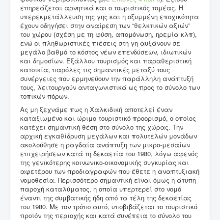
επηρεάζεται αρνητικά και ο τουριστικός τομέας. Η
υπερεκμετάλλευση της γης και η οξυμμένη εποχικότητα
έχουν οδηγήσει στην αναίρεση των “θελκτικών αξιών”
του χώρου (σχέση με τη φύση, απομόνωση, ηρεμία κλπ),
ενώ οι πληθωριστικές πιέσεις στη γη αυξάνουν σε
μεγάλο βαθμό το κόστος νέων επενδύσεων, ιδιωτικών
και δημοσίων. Εξάλλου τουρισμός και παραθεριστική
κατοικία, παρόλες τις σημαντικές μεταξύ τους
συνέργειες που ερμηνεύουν την παράλληλη ανάπτυξή
τους, λειτουργούν ανταγωνιστικά ως προς το σύνολο των
τοπικών πόρων.
Ας μη ξεχνάμε πως η Χαλκιδική αποτελεί έναν
καταξιωμένο και ώριμο τουριστικό προορισμό, ο οποίος
κατέχει σημαντική θέση στο σύνολο της χώρας. Την
αρχική εγκαθίδρυση μεγάλων και πολυτελών μονάδων
ακολούθησε η ραγδαία ανάπτυξη των μικρο-μεσαίων
επιχειρήσεων κατά τη δεκαετία του 1980, λόγω αφενός
της γενικότερης κοινωνικο-οικονομικής συγκυρίας και
αφετέρου των προδιαγραφών που έθετε η αναπτυξιακή
νομοθεσία. Περισσότερο σημαντική είναι όμως η άτυπη
παροχή καταλύματος, η οποία υπερτερεί στο νομό
έναντι της συμβατικής ήδη από τα τέλη της δεκαετίας
του 1980. Με τον τρόπο αυτό, υποβιβάζεται το τουριστικό
προϊόν της περιοχής και κατά συνέπεια το σύνολο του