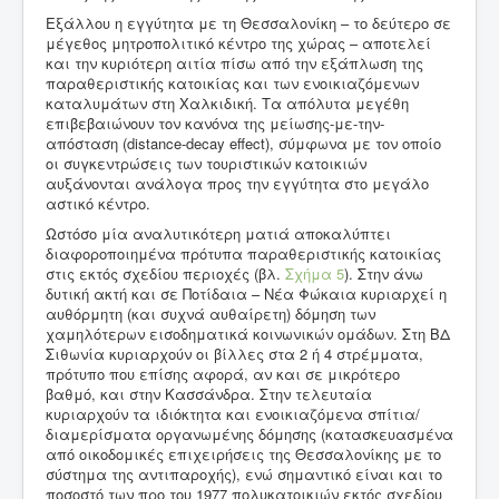
Εξάλλου η εγγύτητα με τη Θεσσαλονίκη – το δεύτερο σε
μέγεθος μητροπολιτικό κέντρο της χώρας – αποτελεί
και την κυριότερη αιτία πίσω από την εξάπλωση της
παραθεριστικής κατοικίας και των ενοικιαζόμενων
καταλυμάτων στη Χαλκιδική. Τα απόλυτα μεγέθη
επιβεβαιώνουν τον κανόνα της μείωσης-με-την-
απόσταση (distance-decay effect), σύμφωνα με τον οποίο
οι συγκεντρώσεις των τουριστικών κατοικιών
αυξάνονται ανάλογα προς την εγγύτητα στο μεγάλο
αστικό κέντρο.
Ωστόσο μία αναλυτικότερη ματιά αποκαλύπτει
διαφοροποιημένα πρότυπα παραθεριστικής κατοικίας
στις εκτός σχεδίου περιοχές (βλ.
Σχήμα 5
). Στην άνω
δυτική ακτή και σε Ποτίδαια – Νέα Φώκαια κυριαρχεί η
αυθόρμητη (και συχνά αυθαίρετη) δόμηση των
χαμηλότερων εισοδηματικά κοινωνικών ομάδων. Στη ΒΔ
Σιθωνία κυριαρχούν οι βίλλες στα 2 ή 4 στρέμματα,
πρότυπο που επίσης αφορά, αν και σε μικρότερο
βαθμό, και στην Κασσάνδρα. Στην τελευταία
κυριαρχούν τα ιδιόκτητα και ενοικιαζόμενα σπίτια/
διαμερίσματα οργανωμένης δόμησης (κατασκευασμένα
από οικοδομικές επιχειρήσεις της Θεσσαλονίκης με το
σύστημα της αντιπαροχής), ενώ σημαντικό είναι και το
ποσοστό των προ του 1977 πολυκατοικιών εκτός σχεδίου