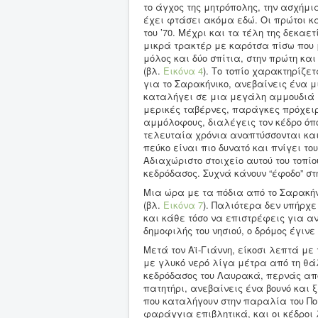
το άγχος της μητρόπολης, την ασχήμι
έχει φτάσει ακόμα εδώ. Οι πρώτοι κα
του ’70. Μέχρι και τα τέλη της δεκαετ
μικρά τρακτέρ με καρότσα πίσω που 
μόλος και δύο σπίτια, στην πρώτη κα
(βλ.
Εικόνα 4
). Το τοπίο χαρακτηρίζε
για το Σαρακήνικο, ανεβαίνεις ένα 
καταλήγει σε μια μεγάλη αμμουδιά
μερικές ταβέρνες, παράγκες πρόχειρ
αμμόλοφους, διαλέγεις τον κέδρο όπ
τελευταία χρόνια αναπτύσσονται και
πεύκο είναι πιο δυνατό και πνίγει τ
Αδιαχώριστο στοιχείο αυτού του τοπί
κεδρόδασος. Συχνά κάνουν “έφοδο” στ
Μια ώρα με τα πόδια από το Σαρακήν
(βλ.
Εικόνα 7
). Παλιότερα δεν υπήρχε
και κάθε τόσο να επιστρέφεις για αν
δημοφιλής του νησιού, ο δρόμος έγι
Μετά τον Αϊ-Γιάννη, είκοσι λεπτά μ
με γλυκό νερό λίγα μέτρα από τη θά
κεδρόδασος του Λαυρακά, περνάς απ
πατητήρι, ανεβαίνεις ένα βουνό και
που καταλήγουν στην παραλία του Πο
φαράγγια επιβλητικά, και οι κέδροι