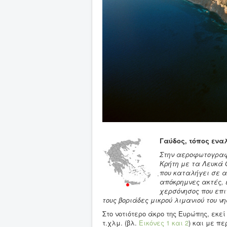
Γαύδος, τόπος ενα
Στην αεροφωτογραφί
Κρήτη με τα Λευκά 
που καταλήγει σε αυ
απόκρημνες ακτές, 
χερσόνησος που επι
τους βοριάδες μικρού λιμανιού του νη
Στο νοτιότερο άκρο της Ευρώπης, εκεί
τ.χλμ. (βλ.
Εικόνες 1
και 2
) και με π