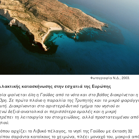
Φωτογραφία Ν.Δ., 2003.
λλακτικής κατασκήνωσης
στην εσχατιά της Ευρώπης
α φαίνεται όλη η Γαύδος από το νότο και στο βάθος
διακρίνεται η
Όρη. Σε πρώτο πλάνο η παραλία της Τρυπητής και το μικρό φαράγγ
τή. Διακρίνονται στο αριστερό-δυτικό τμήμα του νησιού οι
ενώ δεξιά-ανατολικά οι περισσότερο ομαλές και η μικρή
τρέπει τη λειτουργία του στοιχειώδους, αλλά προστατευμένου από
σιού.
 όπου αρχίζει το Λιβυκό πέλαγος, το νησί της Γαύδου με έκταση 32
ερίπου σαράντα κατοίκους το χειμώνα, πλέει μοναχό του, μακριά απ