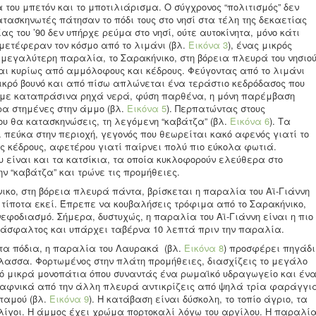
α του μπετόν και το μποτιλιάρισμα. Ο σύγχρονος “πολιτισμός” δεν
τασκηνωτές πάτησαν το πόδι τους στο νησί στα τέλη της δεκαετίας
ίας του ’90 δεν υπήρχε ρεύμα στο νησί, ούτε αυτοκίνητα, μόνο κάτι
μετέφεραν τον κόσμο από το λιμάνι (βλ.
Εικόνα 3
), ένας μικρός
ι μεγαλύτερη παραλία, το Σαρακήνικο, στη βόρεια πλευρά του νησιο
ται κυρίως από αμμόλοφους και κέδρους. Φεύγοντας από το λιμάνι
μικρό βουνό και από πίσω απλώνεται ένα τεράστιο κεδρόδασος που
 με καταπράσινα ρηχά νερά, φύση παρθένα, η μόνη παρέμβαση
α στημένες στην άμμο (βλ.
Εικόνα 5
). Περπατώντας στους
ου θα κατασκηνώσεις, τη λεγόμενη “καβάτζα” (βλ.
Εικόνα 6
). Τα
 πεύκα στην περιοχή, γεγονός που θεωρείται κακό αφενός γιατί το
ους κέδρους, αφετέρου γιατί παίρνει πολύ πιο εύκολα φωτιά.
ου είναι και τα κατσίκια, τα οποία κυκλοφορούν ελεύθερα στο
ην “καβάτζα” και τρώνε τις προμήθειες.
ικο, στη βόρεια πλευρά πάντα, βρίσκεται η παραλία του Αϊ-Γιάννη
 τίποτα εκεί. Έπρεπε να κουβαλήσεις τρόφιμα από το Σαρακήνικο,
εφοδιασμό. Σήμερα, δυστυχώς, η παραλία του Αϊ-Γιάννη είναι η πιο
νε άσφαλτος και υπάρχει ταβέρνα 10 λεπτά πριν την παραλία.
ε τα πόδια, η παραλία του Λαυρακά (βλ.
Εικόνα 8
) προσφέρει πηγάδι
λασσα. Φορτωμένος στην πλάτη προμήθειες, διασχίζεις το μεγάλο
ό μικρά μονοπάτια όπου συναντάς ένα ρωμαϊκό υδραγωγείο και έν
 ξαφνικά από την άλλη πλευρά αντικρίζεις από ψηλά τρία φαράγγι
ταμού (βλ.
Εικόνα 9
). Η κατάβαση είναι δύσκολη, το τοπίο άγριο, τα
 λίγοι. Η άμμος έχει χρώμα πορτοκαλί λόγω του αργίλου. Η παραλί