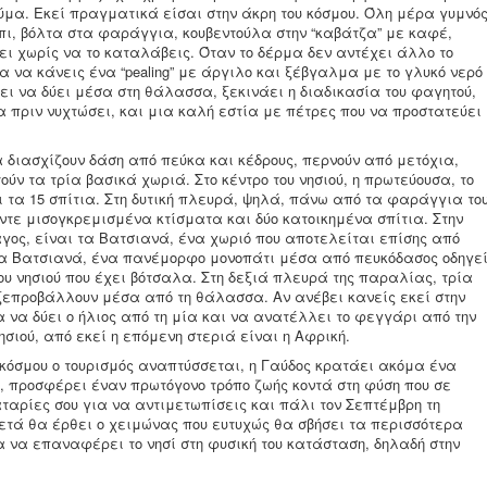
κύμα. Εκεί πραγματικά είσαι στην άκρη του κόσμου. Όλη μέρα γυμνός
πι, βόλτα στα φαράγγια, κουβεντούλα στην “καβάτζα” με καφέ,
ι χωρίς να το καταλάβεις. Όταν το δέρμα δεν αντέχει άλλο το
 να κάνεις ένα “pealing” με άργιλο και ξέβγαλμα με το γλυκό νερό
ζει να δύει μέσα στη θάλασσα, ξεκινάει η διαδικασία του φαγητού,
α πριν νυχτώσει, και μια καλή εστία με πέτρες που να προστατεύει
α διασχίζουν δάση από πεύκα και κέδρους, περνούν από μετόχια,
ν τα τρία βασικά χωριά. Στο κέντρο του νησιού, η πρωτεύουσα, το
ι τα 15 σπίτια. Στη δυτική πλευρά, ψηλά, πάνω από τα φαράγγια το
ντε μισογκρεμισμένα κτίσματα και δύο κατοικημένα σπίτια. Στην
αγος, είναι τα Βατσιανά, ένα χωριό που αποτελείται επίσης από
 τα Βατσιανά, ένα πανέμορφο μονοπάτι μέσα από πευκόδασος οδηγε
ου νησιού που έχει βότσαλα. Στη δεξιά πλευρά της παραλίας, τρία
προβάλλουν μέσα από τη θάλασσα. Αν ανέβει κανείς εκεί στην
 να δύει ο ήλιος από τη μία και να ανατέλλει το φεγγάρι από την
νησιού, από εκεί η επόμενη στεριά είναι η Αφρική.
ου κόσμου ο τουρισμός αναπτύσσεται, η Γαύδος κρατάει ακόμα ένα
 προσφέρει έναν πρωτόγονο τρόπο ζωής κοντά στη φύση που σε
αταρίες σου για να αντιμετωπίσεις και πάλι τον Σεπτέμβρη τη
μετά θα έρθει ο χειμώνας που ευτυχώς θα σβήσει τα περισσότερα
α να επαναφέρει το νησί στη φυσική του κατάσταση, δηλαδή στην