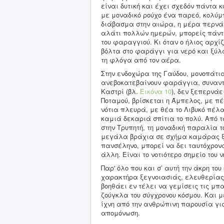
είναι δυτική και έχει σχεδόν πάντα 
με μοναδικό ρούχο ένα παρεό, κολύμ
διάβασμα στην αιώρα, η μέρα περνάε
αλάτι πολλών ημερών, μπορείς πάντα
του φαραγγιού. Κι όταν ο ήλιος αρχί
βόλτα στο φαράγγι για νερό και ξύλ
τη φλόγα από τον αέρα.
Στην ενδοχώρα της Γαύδου, μονοπάτι
ανεβοκατεβαίνουν φαράγγια, συναντού
Καστρί (βλ.
Εικόνα 10
), δεν ξεπερνάε
Ποταμού, βρίσκεται η Άμπελος, με πέ
νότια πλευρά, με θέα το Λιβυκό πέλ
καμιά δεκαριά σπίτια το πολύ. Από
στην Τρυπητή, τη μοναδική παραλία τ
μεγάλα βράχια σε σχήμα καμάρας ξε
πανσέληνο, μπορεί να δει ταυτόχρονα
άλλη. Είναι το νοτιότερο σημείο του 
Παρ' όλο που και σ’ αυτή την άκρη τ
χαρακτήρα ξεγνοιασιάς, ελευθερίας,
βοηθάει εν τέλει να γεμίσεις τις μπ
ζούγκλα του σύγχρονου κόσμου. Και 
ίχνη από την ανθρώπινη παρουσία γι
απομόνωση.