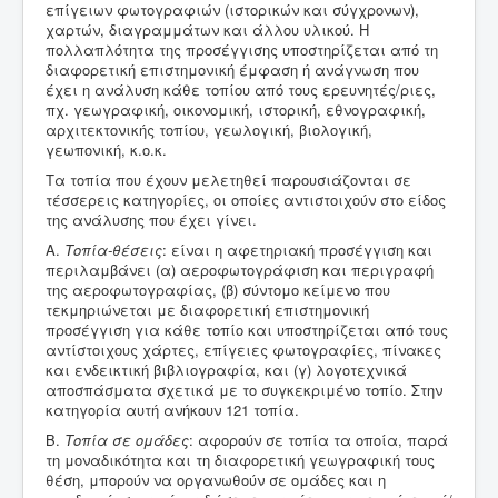
επίγειων φωτογραφιών (ιστορικών και σύγχρονων),
χαρτών, διαγραμμάτων και άλλου υλικού. Η
πολλαπλότητα της προσέγγισης υποστηρίζεται από τη
διαφορετική επιστημονική έμφαση ή ανάγνωση που
έχει η ανάλυση κάθε τοπίου από τους ερευνητές/ριες,
πχ. γεωγραφική, οικονομική, ιστορική, εθνογραφική,
αρχιτεκτονικής τοπίου, γεωλογική, βιολογική,
γεωπονική, κ.ο.κ.
Τα τοπία που έχουν μελετηθεί παρουσιάζονται σε
τέσσερεις κατηγορίες, οι οποίες αντιστοιχούν στο είδος
της ανάλυσης που έχει γίνει.
Α.
Τοπία-θέσεις
: είναι η αφετηριακή προσέγγιση και
περιλαμβάνει (α) αεροφωτογράφιση και περιγραφή
της αεροφωτογραφίας, (β) σύντομο κείμενο που
τεκμηριώνεται με διαφορετική επιστημονική
προσέγγιση για κάθε τοπίο και υποστηρίζεται από τους
αντίστοιχους χάρτες, επίγειες φωτογραφίες, πίνακες
και ενδεικτική βιβλιογραφία, και (γ) λογοτεχνικά
αποσπάσματα σχετικά με το συγκεκριμένο τοπίο. Στην
κατηγορία αυτή ανήκουν 121 τοπία.
Β.
Τοπία σε ομάδες
: αφορούν σε τοπία τα οποία, παρά
τη μοναδικότητα και τη διαφορετική γεωγραφική τους
θέση, μπορούν να οργανωθούν σε ομάδες και η