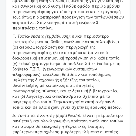
ομαδοποίηση αυτή να δώσει ευκαιρίες για γενικότερη ή/
και συγκριτική ανάλυση. Η κάθε ομάδα περιλαμβάνει
αεροφωτογράφιση για τέσσερα τοπία και περιγραφή
τους όπως η αφετηριακή προσέγγιση των τοπίων-θέσεων
παραπάνω. Στην κατηγορία αυτή ανήκουν 3
περιπτώσεις τοπίων.
Γ.
Τοπία-θέσεις (εμβάθυνση)
: είναι περισσότερο
εκτεταμένη και σε βάθος ανάλυση και περιλαμβάνει
(α) αεροφωτογράφιση και περιγραφή της
αεροφωτογραφίας, (β) εκτεταμένο κείμενο από
διαφορετική επιστημονική προσέγγιση για κάθε τοπίο,
(γ) ειδική χαρτογράφηση σε πολλαπλά επίπεδα με τη
βοήθεια Γ.Σ.Π. (γεωγραφικών συστημάτων
πληροφοριών), ανάλυση θεάσεων και τοπόσημων,
μελέτη της διαχρονικής εξέλιξης του τοπίου,
συνεντεύξεις με κατοίκους κ.α., επίγειες
φωτογραφίες, πίνακες και ενδεικτική βιβλιογραφία,
και (δ) λογοτεχνικά αποσπάσματα σχετικά με το
συγκεκριμένο τοπίο. Στην κατηγορία αυτή ανήκουν 6
τοπία και σε όλα έχουν γίνει σχετικές έρευνες πεδίου.
Δ.
Τοπία σε ενότητες (εμβάθυνση)
: είναι η περισσότερο
συνθετική και ολοκληρωμένη πρόταση ανάλυσης τοπίων
και αφορά σε
εδαφικές ή θεματικές
ενότητες
ευρύτερων περιοχών σε μικρότερη κλίμακα οι οποίες