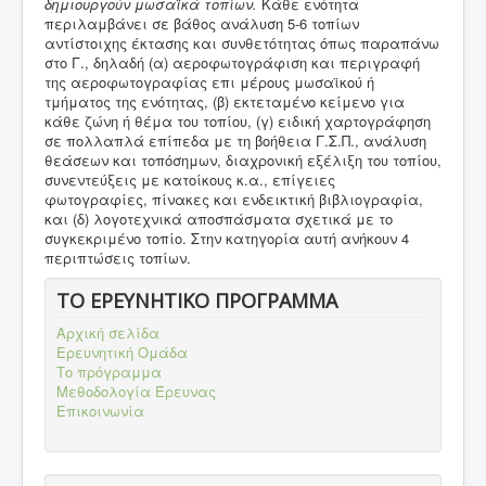
δημιουργούν μωσαϊκά τοπίων.
Κάθε ενότητα
περιλαμβάνει σε βάθος ανάλυση 5-6 τοπίων
αντίστοιχης έκτασης και συνθετότητας όπως παραπάνω
στο Γ., δηλαδή (α) αεροφωτογράφιση και περιγραφή
της αεροφωτογραφίας επι μέρους μωσαϊκού ή
τμήματος της ενότητας, (β) εκτεταμένο κείμενο για
κάθε ζώνη ή θέμα του τοπίου, (γ) ειδική χαρτογράφηση
σε πολλαπλά επίπεδα με τη βοήθεια Γ.Σ.Π., ανάλυση
θεάσεων και τοπόσημων, διαχρονική εξέλιξη του τοπίου,
συνεντεύξεις με κατοίκους κ.α., επίγειες
φωτογραφίες, πίνακες και ενδεικτική βιβλιογραφία,
και (δ) λογοτεχνικά αποσπάσματα σχετικά με το
συγκεκριμένο τοπίο. Στην κατηγορία αυτή ανήκουν 4
περιπτώσεις τοπίων.
ΤΟ ΕΡΕΥΝΗΤΙΚΟ ΠΡΟΓΡΑΜΜΑ
Αρχική σελίδα
Ερευνητική Ομάδα
Το πρόγραμμα
Μεθοδολογία Έρευνας
Επικοινωνία