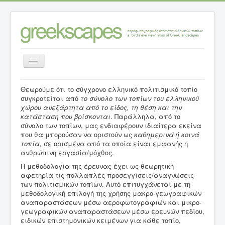
Εναλλαγή
πλοήγησης
Θεωρούμε ότι το σύγχρονο ελληνικό πολιτισμικό τοπίο
Αρχική σελίδα
>
Μεθοδολογία Έρευνας
συγκροτείται από
το
σύνολο των τοπίων του ελληνικού
χώρου ανεξάρτητα από το είδος, τη θέση και την
κατάσταση που βρίσκονται
. Παράλληλα, από το
σύνολο των τοπίων, μας ενδιαφέρουν ιδιαίτερα εκείνα
που θα μπορούσαν να οριστούν ως
καθημερινά ή κοινά
τοπία,
σε ορισμένα από τα οποία είναι εμφανής η
ανθρώπινη εργασία/μόχθος.
Η μεθοδολογία της έρευνας έχει ως θεωρητική
αφετηρία τις πολλαπλές προσεγγίσεις/αναγνώσεις
των πολιτισμικών τοπίων. Αυτό επιτυγχάνεται με τη
μεθοδολογική επιλογή της χρήσης μακρο-γεωγραφικών
αναπαραστάσεων μέσω αεροφωτογραφιών και μικρο-
γεωγραφικών αναπαραστάσεων μέσω ερευνών πεδίου,
ειδικών επιστημονικών κειμένων για κάθε τοπίο,